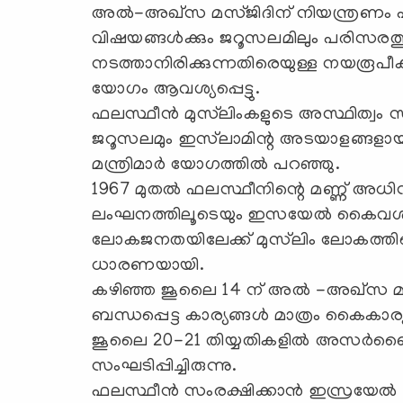
അല്‍-അഖ്‌സ മസ്ജിദിന് നിയന്ത്രണം ഏ
വിഷയങ്ങള്‍ക്കും ജറൂസലമിലും പരിസര
നടത്താനിരിക്കുന്നതിരെയുള്ള നയരൂ
യോഗം ആവശ്യപ്പെട്ടു.
ഫലസ്ഥീന്‍ മുസ്‌ലിംകളുടെ അസ്ഥിത്വം 
ജറൂസലമും ഇസ്‌ലാമിന്റ അടയാളങ്ങളായി ന
മന്ത്രിമാര്‍ യോഗത്തില്‍ പറഞ്ഞു.
1967 മുതല്‍ ഫലസ്ഥീനിന്റെ മണ്ണ് അധി
ലംഘനത്തിലൂടെയും ഇസയേല്‍ കൈവശപ്പ
ലോകജനതയിലേക്ക് മുസ്‌ലിം ലോകത്തി
ധാരണയായി.
കഴിഞ്ഞ ജൂലൈ 14 ന് അല്‍ -അഖ്‌സ മസ്ജ
ബന്ധപ്പെട്ട കാര്യങ്ങള്‍ മാത്രം കൈകാര്യ
ജൂലൈ 20-21 തിയ്യതികളില്‍ അസര്‍ബൈജ
സംഘടിപ്പിച്ചിരുന്നു.
ഫലസ്ഥീന്‍ സംരക്ഷിക്കാന്‍ ഇസ്രയേല്‍ 