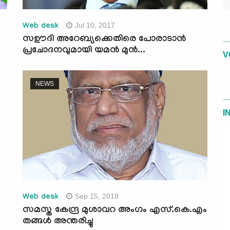
Jul 10, 2017
Web desk
സഊദി അറേബ്യക്കെതിരെ പോരാടാന്‍
പ്രചോദനവുമായി യമന്‍ മുന്‍...
V
NEWS
I
Sep 15, 2018
Web desk
സമസ്ത കേന്ദ്ര മുശാവറ അംഗം എസ്.കെ.എം
തങ്ങള്‍ അന്തരിച്ചു