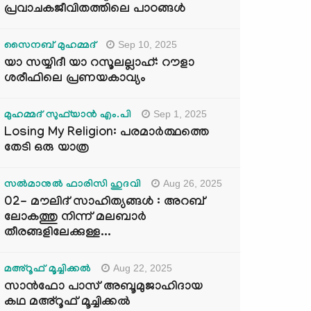
പ്രവാചകജീവിതത്തിലെ പാഠങ്ങൾ
Sep 10, 2025
സൈനബ് മുഹമ്മദ്
യാ സയ്യിദീ യാ റസൂലല്ലാഹ്: റൗളാ
ശരീഫിലെ പ്രണയകാവ്യം
Sep 1, 2025
മുഹമ്മദ് സുഫ്‌യാൻ എം.പി
Losing My Religion: പരമാർത്ഥത്തെ
തേടി ഒരു യാത്ര
Aug 26, 2025
സൽമാനുൽ ഫാരിസി ഹുദവി
02- മൗലിദ് സാഹിത്യങ്ങൾ : അറബ്
ലോകത്തു നിന്ന് മലബാർ
തീരങ്ങളിലേക്കുള്ള...
Aug 22, 2025
മഅ്റൂഫ് മൂച്ചിക്കല്‍
സാൻഫോ പാസ് അബൂമുജാഹിദായ
കഥ മഅ്റൂഫ് മൂച്ചിക്കല്‍