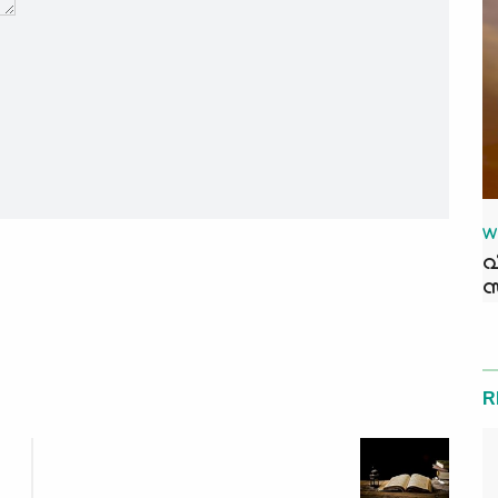
W
വ
സ
R