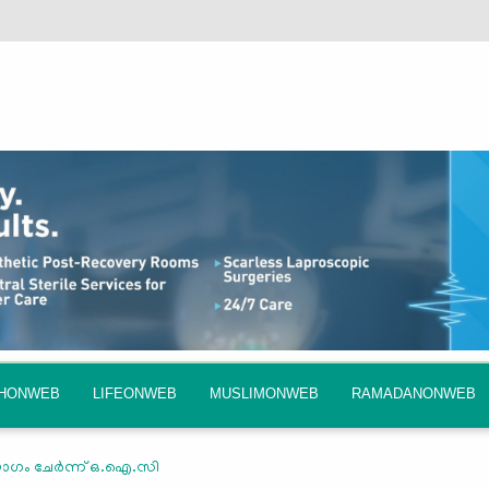
QHONWEB
LIFEONWEB
MUSLIMONWEB
RAMADANONWEB
ഗം ചേര്‍ന്ന് ഒ.ഐ.സി