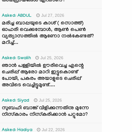
അഭിപ്രായങ്ങൾ എന്താണ്?
Jul 27, 2026
Asked: ABDUL
മരിച്ച ബാപ്പയുടെ കാശ് ( സൊത്ത്)
ഓഹരി വെക്കുമ്പോൾ, ആണ്‍ പെണ്‍
വ്യത്യാസത്തില്‍ ആണോ നല്‍കേണ്ടത്?
മറിച്ച്...
Jul 25, 2026
Asked: Swalih
ഞാൻ പള്ളിയിൽ ഊരിവെച്ച എന്റെ
ചെരിപ്പ് ആരോ മാറി ഇട്ടുകൊണ്ട്
പോയി, പകരം അയാളുടെ ചെരിപ്പ്
അവിടെ വെച്ചിട്ടുമുണ്ട്....
Jul 25, 2026
Asked: Siyad
സുബഹി ബാങ്ക് വിളിക്കുന്നതിനു മുന്നേ
നിസ്കാരം നിസ്കരിക്കാൻ പറ്റുമോ?
Jul 22, 2026
Asked: Hadiya