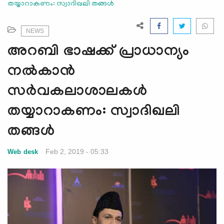
തയ്യാറാകണം: സ്വാദിഖലി തങ്ങള്‍
e
N
a
NEWS
v
അറബി ഭാഷക്ക് പ്രാധാന്യം
i
g
നല്‍കാന്‍
a
സര്‍വകലാശാലകള്‍
t
i
തയ്യാറാകണം: സ്വാദിഖലി
o
n
തങ്ങള്‍
Feb 2, 2019 - 05:33
Web desk