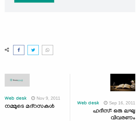
Nov 9, 2011
Web desk
Sep 16, 2011
Web desk
നമ്മുടെ മദ്‌റസകള്‍
ഹദീസ്: ഒരു ലഘു
വിവരണം