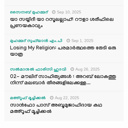
Sep 10, 2025
സൈനബ് മുഹമ്മദ്
യാ സയ്യിദീ യാ റസൂലല്ലാഹ്: റൗളാ ശരീഫിലെ
പ്രണയകാവ്യം
Sep 1, 2025
മുഹമ്മദ് സുഫ്‌യാൻ എം.പി
Losing My Religion: പരമാർത്ഥത്തെ തേടി ഒരു
യാത്ര
Aug 26, 2025
സൽമാനുൽ ഫാരിസി ഹുദവി
02- മൗലിദ് സാഹിത്യങ്ങൾ : അറബ് ലോകത്തു
നിന്ന് മലബാർ തീരങ്ങളിലേക്കുള്ള...
Aug 22, 2025
മഅ്റൂഫ് മൂച്ചിക്കല്‍
സാൻഫോ പാസ് അബൂമുജാഹിദായ കഥ
മഅ്റൂഫ് മൂച്ചിക്കല്‍