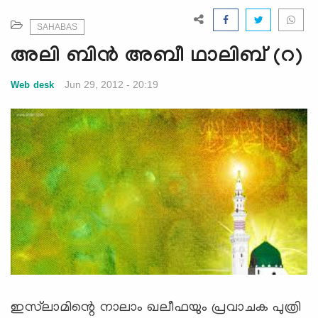
e
N
SAHABAS
a
അലി ബിന്‍ അബീ ഥാലിബ് (റ)
v
i
Jun 29, 2012 - 20:19
Web desk
g
a
t
i
o
n
ഇസ്‌ലാമിന്റെ നാലാം ഖലീഫയും പ്രവാചക പുത്രി