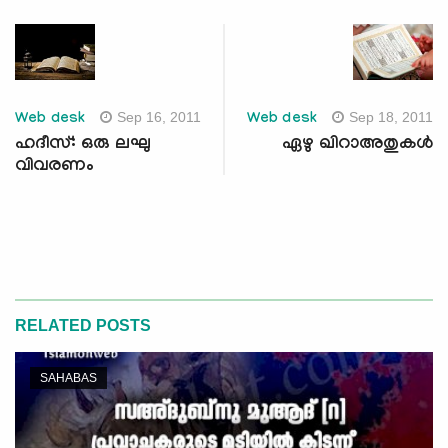
Sep 16, 2011
Sep 18, 2011
Web desk
Web desk
ഹദീസ്: ഒരു ലഘു
ഏഴു ഖിറാഅതുകള്‍
വിവരണം
RELATED POSTS
SAHABAS