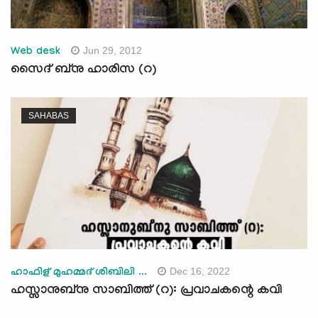
Jun 29, 2012
Web desk
സൈദ് ബ്‌നു ഹാരിസ (റ)
SAHABAS
Dec 16, 2022
ഹാഫിള് മുഹമ്മദ് ശിബിലി ...
ഹസ്സാനുബ്നു സാബിത്ത് (റ): പ്രവാചകന്റെ കവി