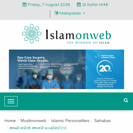
Friday, 7 August 2026
21 Safar 1448
Malayalam
T
o
g
Muslimonweb
Islamic Personalities
Sahabas
Home
g
അലി ബിന്‍ അബീ ഥാലിബ് (റ)
l