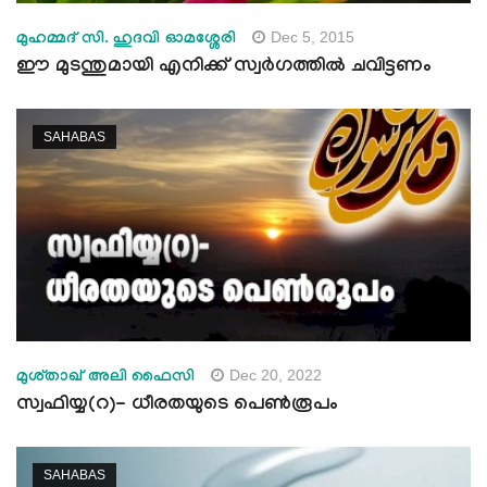
Dec 5, 2015
മുഹമ്മദ് സി. ഹുദവി ഓമശ്ശേരി
ഈ മുടന്തുമായി എനിക്ക് സ്വര്‍ഗത്തില്‍ ചവിട്ടണം
SAHABAS
Dec 20, 2022
മുശ്താഖ് അലി ഫൈസി
സ്വഫിയ്യ(റ)- ധീരതയുടെ പെണ്‍രൂപം
SAHABAS