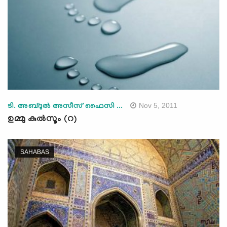
Nov 5, 2011
ടി. അബ്ദുല്‍ അസീസ് ഫൈസി ...
ഉമ്മു കുല്‍സൂം (റ)
SAHABAS