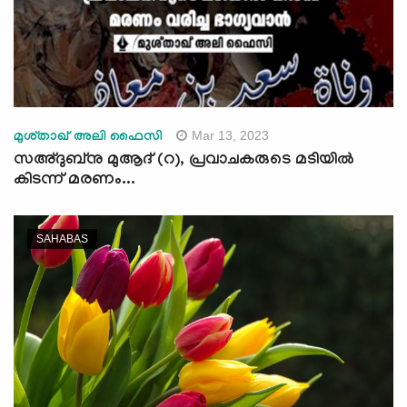
Mar 13, 2023
മുശ്താഖ് അലി ഫൈസി
സഅ്ദുബ്‌നു മുആദ് (റ), പ്രവാചകരുടെ മടിയില്‍
കിടന്ന് മരണം...
SAHABAS