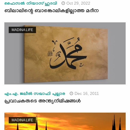
Oct 29, 2022
ഫൈസല്‍ നിയാസ് ഹുദവി
ബിലാലിന്റെ ബാങ്കൊലികളില്ലാത്ത മദീന
MADINA LIFE
Dec 16, 2011
എം.എ. ജലീല്‍ സഖാഫി പുല്ലാര
പ്രവാചകരുടെ അന്ത്യനിമിഷങ്ങള്‍
MADINA LIFE