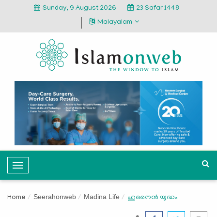
Sunday, 9 August 2026
23 Safar 1448
Malayalam
T
o
g
Seerahonweb
Madina Life
Home
ഹുനൈന്‍ യുദ്ധം
g
l