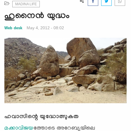
e
MADINA LIFE
N
ഹുനൈന്‍ യുദ്ധം
a
v
May 4, 2012 - 08:02
Web desk
i
g
a
t
i
o
n
ഹവാസിന്റെ യുദ്ധോത്സുകത
മക്കാവിജയ
ത്തോടെ അറേബ്യയിലെ