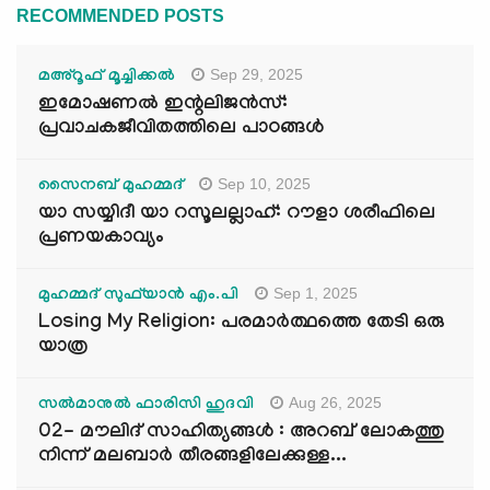
RECOMMENDED POSTS
Sep 29, 2025
മഅ്റൂഫ് മൂച്ചിക്കല്‍
ഇമോഷണൽ ഇന്റലിജൻസ്:
പ്രവാചകജീവിതത്തിലെ പാഠങ്ങൾ
Sep 10, 2025
സൈനബ് മുഹമ്മദ്
യാ സയ്യിദീ യാ റസൂലല്ലാഹ്: റൗളാ ശരീഫിലെ
പ്രണയകാവ്യം
Sep 1, 2025
മുഹമ്മദ് സുഫ്‌യാൻ എം.പി
Losing My Religion: പരമാർത്ഥത്തെ തേടി ഒരു
യാത്ര
Aug 26, 2025
സൽമാനുൽ ഫാരിസി ഹുദവി
02- മൗലിദ് സാഹിത്യങ്ങൾ : അറബ് ലോകത്തു
നിന്ന് മലബാർ തീരങ്ങളിലേക്കുള്ള...