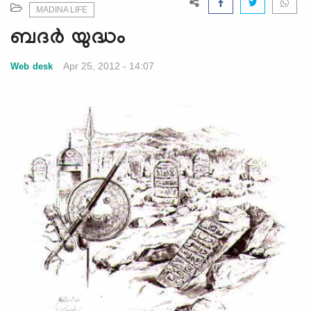
e
MADINA LIFE
N
ബദര്‍ യുദ്ധം
a
v
Apr 25, 2012 - 14:07
Web desk
i
g
a
t
i
o
n