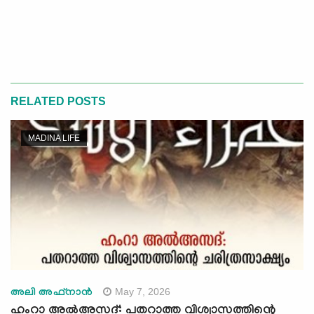
RELATED POSTS
MADINA LIFE
May 7, 2026
അലി അഫ്നാന്‍
ഹംറാ അൽഅസദ്: പതറാത്ത വിശ്വാസത്തിന്റെ