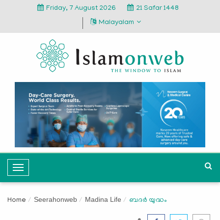
Friday, 7 August 2026
21 Safar 1448
Malayalam
T
o
g
Seerahonweb
Madina Life
Home
ബദര്‍ യുദ്ധം
g
l