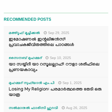
RECOMMENDED POSTS
Sep 29, 2025
മഅ്റൂഫ് മൂച്ചിക്കല്‍
ഇമോഷണൽ ഇന്റലിജൻസ്:
പ്രവാചകജീവിതത്തിലെ പാഠങ്ങൾ
Sep 10, 2025
സൈനബ് മുഹമ്മദ്
യാ സയ്യിദീ യാ റസൂലല്ലാഹ്: റൗളാ ശരീഫിലെ
പ്രണയകാവ്യം
Sep 1, 2025
മുഹമ്മദ് സുഫ്‌യാൻ എം.പി
Losing My Religion: പരമാർത്ഥത്തെ തേടി ഒരു
യാത്ര
Aug 26, 2025
സൽമാനുൽ ഫാരിസി ഹുദവി