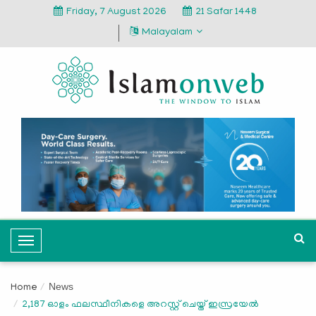
Friday, 7 August 2026
21 Safar 1448
Malayalam
T
o
g
News
Home
g
2,187 ഓളം ഫലസ്ഥീനികളെ അറസ്റ്റ് ചെയ്ത് ഇസ്രയേല്‍
l