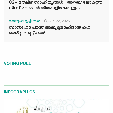
02- മൗലിദ് സാഹിത്യങ്ങൾ : അറബ് ലോകത്തു
നിന്ന് മലബാർ തീരങ്ങളിലേക്കുള്ള...
Aug 22, 2025
മഅ്റൂഫ് മൂച്ചിക്കല്‍
സാൻഫോ പാസ് അബൂമുജാഹിദായ കഥ
മഅ്റൂഫ് മൂച്ചിക്കല്‍
VOTING POLL
INFOGRAPHICS