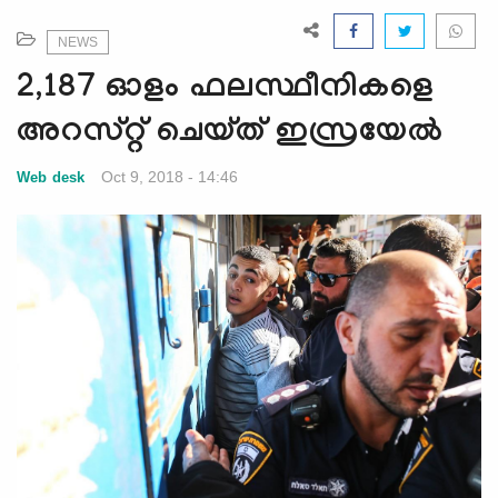
e
N
NEWS
a
2,187 ഓളം ഫലസ്ഥീനികളെ
v
i
അറസ്റ്റ് ചെയ്ത് ഇസ്രയേല്‍
g
a
Oct 9, 2018 - 14:46
Web desk
t
i
o
n