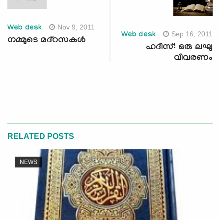
Nov 9, 2011
Web desk
Sep 16, 2011
Web desk
നമ്മുടെ മദ്‌റസകള്‍
ഹദീസ്: ഒരു ലഘു
വിവരണം
RELATED POSTS
NEWS