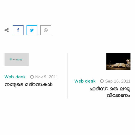
Nov 9, 2011
Web desk
Sep 16, 2011
Web desk
നമ്മുടെ മദ്‌റസകള്‍
ഹദീസ്: ഒരു ലഘു
വിവരണം