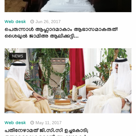
Jun 26, 2017
Web desk
പെരുന്നാള്‍ ആഹ്ലാദമാകാം ആഭാസമാകരുത്:
ശൈഖുല്‍ ജാമിഅ ആലിക്കുട്ടി...
NEWS
May 11, 2017
Web desk
പതിനേഴാമത് ജി.സി.സി ഉച്ചകോടി;