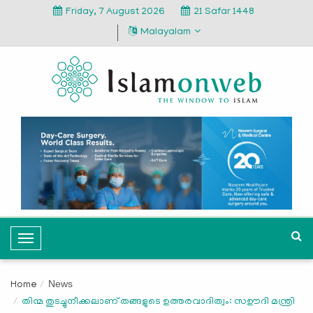
Friday, 7 August 2026
21 Safar 1448
Malayalam
T
o
g
News
Home
g
തിന്മ തുടച്ചുനീക്കലാണ് തങ്ങളുടെ ഉത്തരവാദിത്വം: സഊദി മന്ത്രി
l