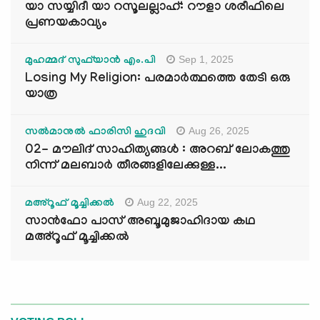
യാ സയ്യിദീ യാ റസൂലല്ലാഹ്: റൗളാ ശരീഫിലെ
പ്രണയകാവ്യം
Sep 1, 2025
മുഹമ്മദ് സുഫ്‌യാൻ എം.പി
Losing My Religion: പരമാർത്ഥത്തെ തേടി ഒരു
യാത്ര
Aug 26, 2025
സൽമാനുൽ ഫാരിസി ഹുദവി
02- മൗലിദ് സാഹിത്യങ്ങൾ : അറബ് ലോകത്തു
നിന്ന് മലബാർ തീരങ്ങളിലേക്കുള്ള...
Aug 22, 2025
മഅ്റൂഫ് മൂച്ചിക്കല്‍
സാൻഫോ പാസ് അബൂമുജാഹിദായ കഥ
മഅ്റൂഫ് മൂച്ചിക്കല്‍