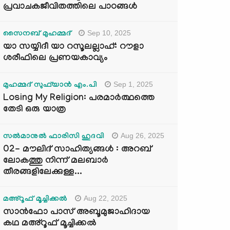
പ്രവാചകജീവിതത്തിലെ പാഠങ്ങൾ
Sep 10, 2025
സൈനബ് മുഹമ്മദ്
യാ സയ്യിദീ യാ റസൂലല്ലാഹ്: റൗളാ
ശരീഫിലെ പ്രണയകാവ്യം
Sep 1, 2025
മുഹമ്മദ് സുഫ്‌യാൻ എം.പി
Losing My Religion: പരമാർത്ഥത്തെ
തേടി ഒരു യാത്ര
Aug 26, 2025
സൽമാനുൽ ഫാരിസി ഹുദവി
02- മൗലിദ് സാഹിത്യങ്ങൾ : അറബ്
ലോകത്തു നിന്ന് മലബാർ
തീരങ്ങളിലേക്കുള്ള...
Aug 22, 2025
മഅ്റൂഫ് മൂച്ചിക്കല്‍
സാൻഫോ പാസ് അബൂമുജാഹിദായ
കഥ മഅ്റൂഫ് മൂച്ചിക്കല്‍