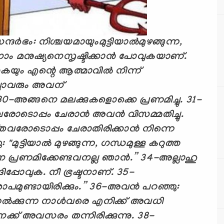
്ദര്‍ഭം: നിശ്ചയമായും
മുട്ടിയാല്‍
മുഴങ്ങുന്ന
,
 നാം മനുഷ്യനെ
സൃഷ്ടിക്കാന്‍ പോവുകയാണ്.
യും എന്റെ ആത്മാവില്‍ നിന്ന്
്ലാവരും അവന്
0-
അങ്ങനെ മലക്കുകളൊക്കെ പ്രണമിച്ചു.
31-
വരോടൊപ്പം ചേരാന്‍ അവന്‍ വിസമ്മതിച്ചു.
്തവരോടൊപ്പം ചേരാതിരിക്കാന്‍ നിന്നെ
"മുട്ടിയാല്‍ മുഴങ്ങുന്ന
,
ഗന്ധമുള്ള കറുത്ത
യനെ പ്രണമിക്കേണ്ടവനല്ല ഞാന്‍.
”
34-
അല്ലാഹു
്ങിപ്പോവുക. നീ ഭ്രഷ്ടനാണ്.
35-
പമുണ്ടായിരിക്കും.
”
36-
അവന്‍ പറഞ്ഞു:
േല്‍ക്കുന്ന നാള്‍വരെ എനിക്ക് അവധി
നക്ക് അവസരം തന്നിരിക്കുന്നു.
38-