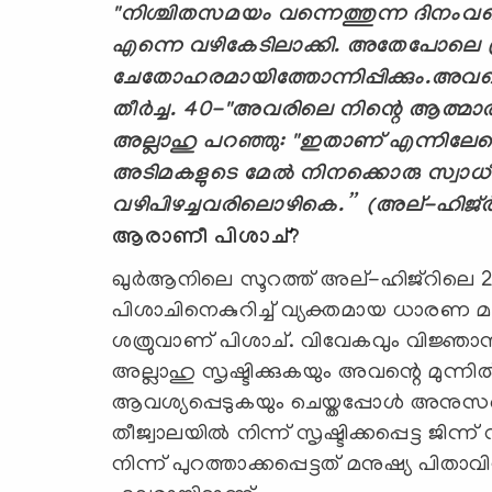
"
നിശ്ചിതസമയം വന്നെത്തുന്ന ദിനംവ
എന്നെ വഴികേടിലാക്കി. അതേപോലെ ഭൂ
ചേതോഹരമായിത്തോന്നിപ്പിക്കും.
അവര
തീര്‍ച്ച.
40-"
അവരിലെ നിന്റെ ആത്മാര
അല്ലാഹു പറഞ്ഞു: "ഇതാണ് എന്നിലേക്ക
അടിമകളുടെ മേല്‍ നിനക്കൊരു സ്വാധീനവു
വഴിപിഴച്ചവരിലൊഴികെ
.
” (അല്-ഹിജ്ര്
ആരാണീ പിശാച്?
ഖുര്‍ആനിലെ സൂറത്ത്‌ അല്-ഹിജ്റിലെ 28
പിശാചിനെകുറിച്ച് വ്യക്തമായ ധാരണ മനുഷ
ശത്രുവാണ് പിശാച്. വിവേകവും വിജ്ഞാനവ
അല്ലാഹു സൃഷ്ടിക്കുകയും അവന്റെ മുന്ന
ആവശ്യപ്പെടുകയും ചെയ്തപ്പോള്‍ അനുസരണ
തീജ്വാലയില്‍ നിന്ന് സൃഷ്ടിക്കപ്പെട്ട ജിന്
നിന്ന് പുറത്താക്കപ്പെട്ടത് മനുഷ്യ പിത