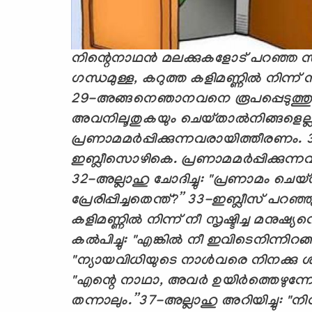
നിന്റെ
നാഥന്‍ മലക്കുകളോട് പറഞ്ഞ സന
ഗന്ധമുള്ള
,
കറുത്ത കളിമണ്ണില്‍ നിന്ന്
29-
അങ്ങനെ
ഞാനവനെ രൂപപ്പെടുത്തുക
അവനിലൂതുകയും ചെയ്താല്‍
നിങ്ങളെല
പ്രണാമമര്‍പ്പിക്കുന്നവരായിത്തീരണം.
3
ഇബ്ലീസൊഴികെ. പ്രണാമമര്‍പ്പിക്കുന്ന
32-
അല്ലാഹു ചോദിച്ചു: "പ്രണാമം ചെയ
പ്രേരിപ്പിച്ചതെന്ത്
?
”
33-
ഇബ്ലീസ് പറഞ്ഞു: 
കളിമണ്ണില്‍ നിന്ന് നീ സൃഷ്ടിച്ച മനുഷ്
കല്‍പിച്ചു: "എങ്കില്‍ നീ ഇവിടെനിന്നിറങ
"
ന്യായവിധിയുടെ നാള്‍വരെ നിനക്കു ശാ
"എന്റെ നാഥാ
,
അവര്‍ ഉയിര്‍ത്തെഴുന്ന
തന്നാലും.
”
37-
അല്ലാഹു അറിയിച്ചു: "നി