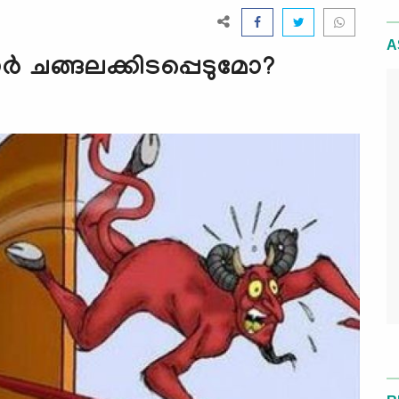
A
്‍ ചങ്ങലക്കിടപ്പെടുമോ?