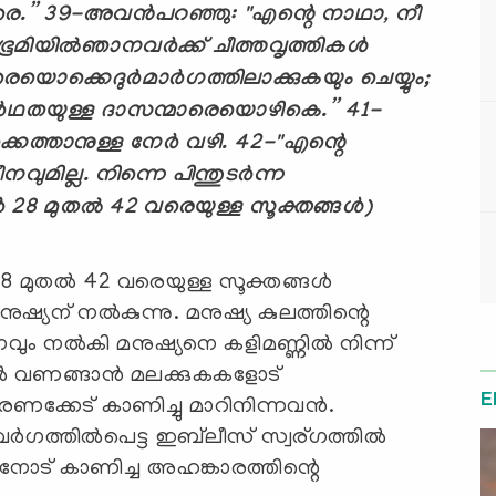
രെ.
”
39-
അവന്‍
പറഞ്ഞു: "എന്റെ നാഥാ
,
നീ
മിയില്‍
ഞാനവര്‍ക്ക് ചീത്തവൃത്തികള്‍
െയൊക്കെ
ദുര്‍മാര്‍ഗത്തിലാക്കുകയും ചെയ്യും
;
്‍ഥതയുള്ള ദാസന്മാരെയൊഴികെ.
”
41-
െത്താനുള്ള നേര്‍ വഴി.
42-"
എന്റെ
മില്ല. നിന്നെ പിന്തുടര്‍ന്ന
‍ 28 മുതല്‍ 42 വരെയുള്ള സൂക്തങ്ങള്‍)
 മുതല്‍ 42 വരെയുള്ള സൂക്തങ്ങള്‍
്യന് നല്‍കുന്നു. മനുഷ്യ കുലത്തിന്റെ
ും നല്‍കി മനുഷ്യനെ കളിമണ്ണില്‍ നിന്ന്
ില്‍ വണങ്ങാന്‍ മലക്കുകകളോട്
E
ക്കേട്‌ കാണിച്ചു മാറിനിന്നവന്‍.
ന് വര്‍ഗത്തില്‍പെട്ട ഇബ്‌ലീസ് സ്വര്ഗത്തില്‍
ാവിനോട്‌ കാണിച്ച അഹങ്കാരത്തിന്റെ