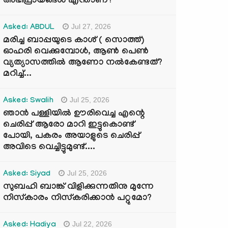
അഭിപ്രായങ്ങൾ എന്താണ്?
Jul 27, 2026
Asked: ABDUL
മരിച്ച ബാപ്പയുടെ കാശ് ( സൊത്ത്)
ഓഹരി വെക്കുമ്പോൾ, ആണ്‍ പെണ്‍
വ്യത്യാസത്തില്‍ ആണോ നല്‍കേണ്ടത്?
മറിച്ച്...
Jul 25, 2026
Asked: Swalih
ഞാൻ പള്ളിയിൽ ഊരിവെച്ച എന്റെ
ചെരിപ്പ് ആരോ മാറി ഇട്ടുകൊണ്ട്
പോയി, പകരം അയാളുടെ ചെരിപ്പ്
അവിടെ വെച്ചിട്ടുമുണ്ട്....
Jul 25, 2026
Asked: Siyad
സുബഹി ബാങ്ക് വിളിക്കുന്നതിനു മുന്നേ
നിസ്കാരം നിസ്കരിക്കാൻ പറ്റുമോ?
Jul 22, 2026
Asked: Hadiya