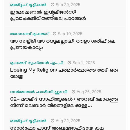
Sep 29, 2025
മഅ്റൂഫ് മൂച്ചിക്കല്‍
ഇമോഷണൽ ഇന്റലിജൻസ്:
പ്രവാചകജീവിതത്തിലെ പാഠങ്ങൾ
Sep 10, 2025
സൈനബ് മുഹമ്മദ്
യാ സയ്യിദീ യാ റസൂലല്ലാഹ്: റൗളാ ശരീഫിലെ
പ്രണയകാവ്യം
Sep 1, 2025
മുഹമ്മദ് സുഫ്‌യാൻ എം.പി
Losing My Religion: പരമാർത്ഥത്തെ തേടി ഒരു
യാത്ര
Aug 26, 2025
സൽമാനുൽ ഫാരിസി ഹുദവി
02- മൗലിദ് സാഹിത്യങ്ങൾ : അറബ് ലോകത്തു
നിന്ന് മലബാർ തീരങ്ങളിലേക്കുള്ള...
Aug 22, 2025
മഅ്റൂഫ് മൂച്ചിക്കല്‍
സാൻഫോ പാസ് അബൂമുജാഹിദായ കഥ