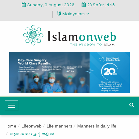
Sunday, 9 August 2026
23 Safar 1448
Malayalam
T
o
g
Lifeonweb
Life manners
Manners in daily life
Home
g
ആരാധന സൃഷ്ടികളില്‍
l