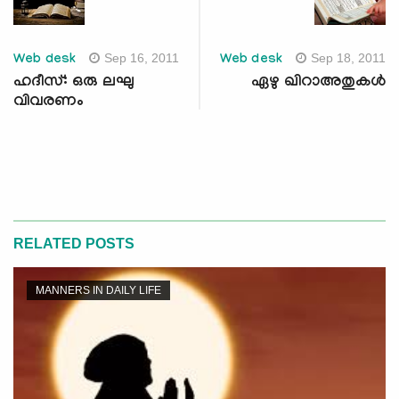
Sep 16, 2011
Sep 18, 2011
Web desk
Web desk
ഹദീസ്: ഒരു ലഘു
ഏഴു ഖിറാഅതുകള്‍
വിവരണം
RELATED POSTS
MANNERS IN DAILY LIFE