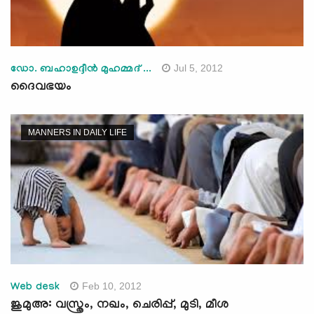
Jul 5, 2012
ഡോ. ബഹാഉദ്ദീന്‍ മുഹമ്മദ് ...
ദൈവഭയം
MANNERS IN DAILY LIFE
Feb 10, 2012
Web desk
ജുമുഅ: വസ്ത്രം, നഖം, ചെരിപ്പ്, മുടി, മീശ