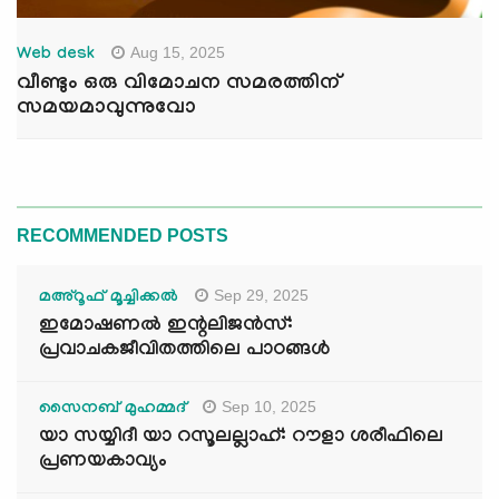
Aug 15, 2025
Web desk
വീണ്ടും ഒരു വിമോചന സമരത്തിന്
സമയമാവുന്നുവോ
RECOMMENDED POSTS
Sep 29, 2025
മഅ്റൂഫ് മൂച്ചിക്കല്‍
ഇമോഷണൽ ഇന്റലിജൻസ്:
പ്രവാചകജീവിതത്തിലെ പാഠങ്ങൾ
Sep 10, 2025
സൈനബ് മുഹമ്മദ്
യാ സയ്യിദീ യാ റസൂലല്ലാഹ്: റൗളാ ശരീഫിലെ
പ്രണയകാവ്യം