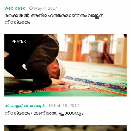
May 4, 2017
Web desk
മറക്കരുത്, അതിമഹത്തരമാണ് തഹജ്ജുദ്
നിസ്‌കാരം
PRAYER
Feb 18, 2012
സിറാജുദ്ദീന്‍ വേങ്ങൂര്‍
നിസ്‌കാരം: കണിശത, പ്രാധാന്യം