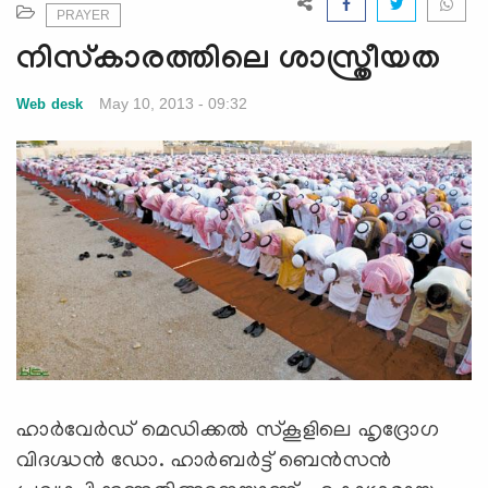
e
PRAYER
N
നിസ്‌കാരത്തിലെ ശാസ്ത്രീയത
a
v
May 10, 2013 - 09:32
Web desk
i
g
a
t
i
o
n
ഹാര്‍വേര്‍ഡ് മെഡിക്കല്‍ സ്‌കൂളിലെ ഹൃദ്രോഗ
വിദഗ്ദ്ധന്‍ ഡോ. ഹാര്‍ബര്‍ട്ട് ബെന്‍സന്‍