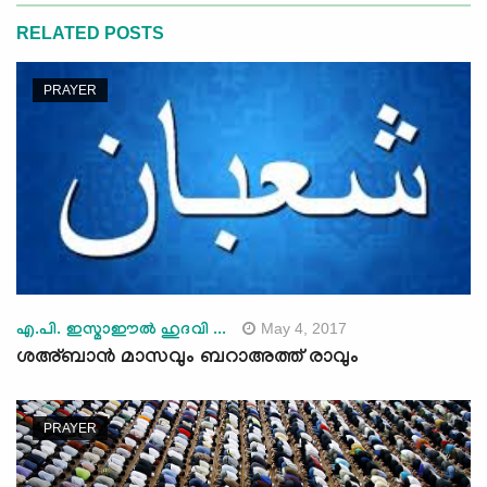
RELATED POSTS
PRAYER
May 4, 2017
എ.പി. ഇസ്മാഈല്‍ ഹുദവി ...
ശഅ്ബാന്‍ മാസവും ബറാഅത്ത് രാവും
PRAYER