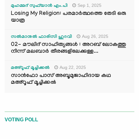
Sep 1, 2025
മുഹമ്മദ് സുഫ്‌യാൻ എം.പി
Losing My Religion: പരമാർത്ഥത്തെ തേടി ഒരു
യാത്ര
Aug 26, 2025
സൽമാനുൽ ഫാരിസി ഹുദവി
02- മൗലിദ് സാഹിത്യങ്ങൾ : അറബ് ലോകത്തു
നിന്ന് മലബാർ തീരങ്ങളിലേക്കുള്ള...
Aug 22, 2025
മഅ്റൂഫ് മൂച്ചിക്കല്‍
സാൻഫോ പാസ് അബൂമുജാഹിദായ കഥ
മഅ്റൂഫ് മൂച്ചിക്കല്‍
VOTING POLL