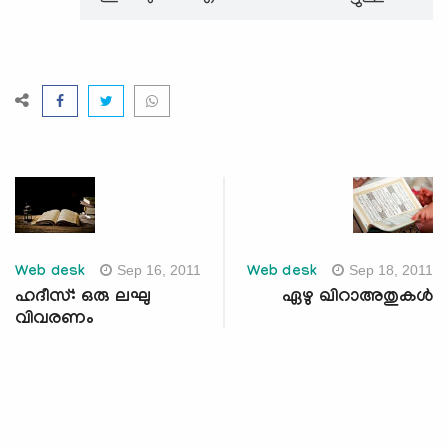
Sep 16, 2011
Sep 18, 2011
Web desk
Web desk
ഹദീസ്: ഒരു ലഘു
ഏഴു ഖിറാഅതുകള്‍
വിവരണം