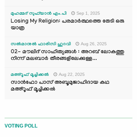
Sep 1, 2025
മുഹമ്മദ് സുഫ്‌യാൻ എം.പി
Losing My Religion: പരമാർത്ഥത്തെ തേടി ഒരു
യാത്ര
Aug 26, 2025
സൽമാനുൽ ഫാരിസി ഹുദവി
02- മൗലിദ് സാഹിത്യങ്ങൾ : അറബ് ലോകത്തു
നിന്ന് മലബാർ തീരങ്ങളിലേക്കുള്ള...
Aug 22, 2025
മഅ്റൂഫ് മൂച്ചിക്കല്‍
സാൻഫോ പാസ് അബൂമുജാഹിദായ കഥ
മഅ്റൂഫ് മൂച്ചിക്കല്‍
VOTING POLL