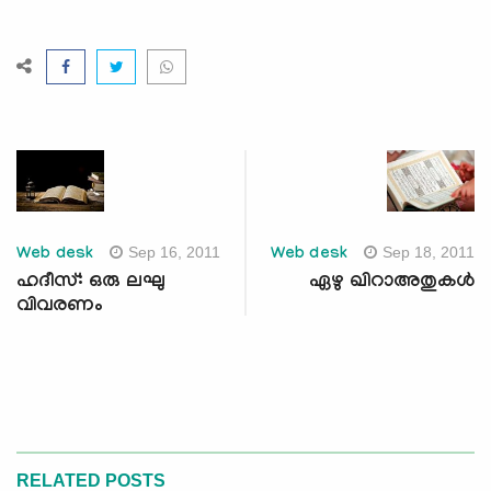
Sep 16, 2011
Sep 18, 2011
Web desk
Web desk
ഹദീസ്: ഒരു ലഘു
ഏഴു ഖിറാഅതുകള്‍
വിവരണം
RELATED POSTS