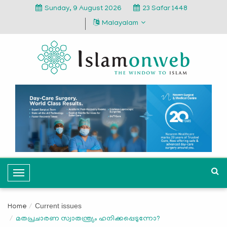
Sunday, 9 August 2026
23 Safar 1448
Malayalam
T
o
g
Current issues
Home
g
മതപ്രചാരണ സ്വാതന്ത്ര്യം ഹനിക്കപ്പെടുന്നോ?
l