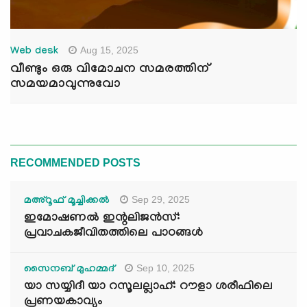
Aug 15, 2025
Web desk
വീണ്ടും ഒരു വിമോചന സമരത്തിന്
സമയമാവുന്നുവോ
RECOMMENDED POSTS
Sep 29, 2025
മഅ്റൂഫ് മൂച്ചിക്കല്‍
ഇമോഷണൽ ഇന്റലിജൻസ്:
പ്രവാചകജീവിതത്തിലെ പാഠങ്ങൾ
Sep 10, 2025
സൈനബ് മുഹമ്മദ്
യാ സയ്യിദീ യാ റസൂലല്ലാഹ്: റൗളാ ശരീഫിലെ
പ്രണയകാവ്യം