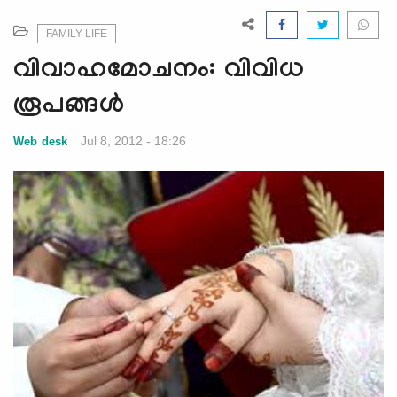
e
N
FAMILY LIFE
a
വിവാഹമോചനം: വിവിധ
v
i
രൂപങ്ങള്‍
g
a
Jul 8, 2012 - 18:26
Web desk
t
i
o
n