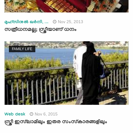
Nov 25, 2013
മുഹ്സിനുല്‍ ഖര്‍നി, ...
സത്രീധനമല്ല; സ്ത്രീയാണ് ധനം
FAMILY LIFE
Nov 6, 2015
Web desk
സ്ത്രീ ഇസ്‌ലാമിലും ഇതര സംസ്‌കാരങ്ങളിലും