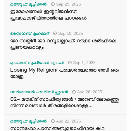
Sep 29, 2025
മഅ്റൂഫ് മൂച്ചിക്കല്‍
ഇമോഷണൽ ഇന്റലിജൻസ്:
പ്രവാചകജീവിതത്തിലെ പാഠങ്ങൾ
Sep 10, 2025
സൈനബ് മുഹമ്മദ്
യാ സയ്യിദീ യാ റസൂലല്ലാഹ്: റൗളാ ശരീഫിലെ
പ്രണയകാവ്യം
Sep 1, 2025
മുഹമ്മദ് സുഫ്‌യാൻ എം.പി
Losing My Religion: പരമാർത്ഥത്തെ തേടി ഒരു
യാത്ര
Aug 26, 2025
സൽമാനുൽ ഫാരിസി ഹുദവി
02- മൗലിദ് സാഹിത്യങ്ങൾ : അറബ് ലോകത്തു
നിന്ന് മലബാർ തീരങ്ങളിലേക്കുള്ള...
Aug 22, 2025
മഅ്റൂഫ് മൂച്ചിക്കല്‍
സാൻഫോ പാസ് അബൂമുജാഹിദായ കഥ