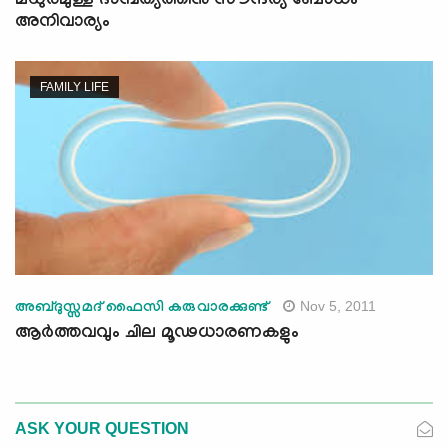
മധുരമുള്ള ദാമ്പത്യത്തിനു സൗന്ദര്യ ബോധം
അനിവാര്യം
FAMILY LIFE
Nov 5, 2011
അബ്ദുസ്സമദ് ഫൈസി കരുവാരക്കുണ്ട്‌
ആര്‍ത്തവവും ചില മൂഢധാരണകളും
ASK YOUR QUESTION