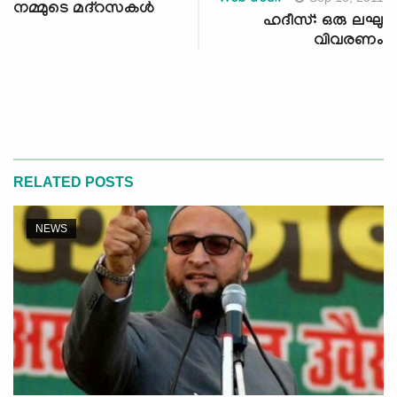
Web desk
നമ്മുടെ മദ്‌റസകള്‍
ഹദീസ്: ഒരു ലഘു
വിവരണം
RELATED POSTS
NEWS