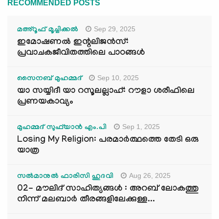
RECOMMENDED POSTS
Sep 29, 2025
മഅ്റൂഫ് മൂച്ചിക്കല്‍
ഇമോഷണൽ ഇന്റലിജൻസ്:
പ്രവാചകജീവിതത്തിലെ പാഠങ്ങൾ
Sep 10, 2025
സൈനബ് മുഹമ്മദ്
യാ സയ്യിദീ യാ റസൂലല്ലാഹ്: റൗളാ ശരീഫിലെ
പ്രണയകാവ്യം
Sep 1, 2025
മുഹമ്മദ് സുഫ്‌യാൻ എം.പി
Losing My Religion: പരമാർത്ഥത്തെ തേടി ഒരു
യാത്ര
Aug 26, 2025
സൽമാനുൽ ഫാരിസി ഹുദവി
02- മൗലിദ് സാഹിത്യങ്ങൾ : അറബ് ലോകത്തു
നിന്ന് മലബാർ തീരങ്ങളിലേക്കുള്ള...