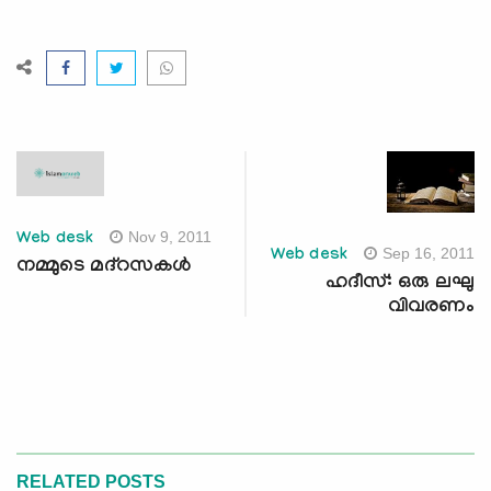
Nov 9, 2011
Web desk
Sep 16, 2011
Web desk
നമ്മുടെ മദ്‌റസകള്‍
ഹദീസ്: ഒരു ലഘു
വിവരണം
RELATED POSTS