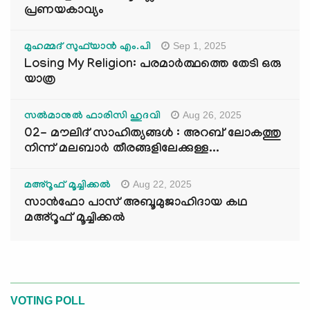
പ്രണയകാവ്യം
Sep 1, 2025
മുഹമ്മദ് സുഫ്‌യാൻ എം.പി
Losing My Religion: പരമാർത്ഥത്തെ തേടി ഒരു
യാത്ര
Aug 26, 2025
സൽമാനുൽ ഫാരിസി ഹുദവി
02- മൗലിദ് സാഹിത്യങ്ങൾ : അറബ് ലോകത്തു
നിന്ന് മലബാർ തീരങ്ങളിലേക്കുള്ള...
Aug 22, 2025
മഅ്റൂഫ് മൂച്ചിക്കല്‍
സാൻഫോ പാസ് അബൂമുജാഹിദായ കഥ
മഅ്റൂഫ് മൂച്ചിക്കല്‍
VOTING POLL