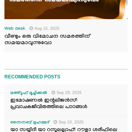
Aug 15, 2025
Web desk
വീണ്ടും ഒരു വിമോചന സമരത്തിന്
സമയമാവുന്നുവോ
RECOMMENDED POSTS
Sep 29, 2025
മഅ്റൂഫ് മൂച്ചിക്കല്‍
ഇമോഷണൽ ഇന്റലിജൻസ്:
പ്രവാചകജീവിതത്തിലെ പാഠങ്ങൾ
Sep 10, 2025
സൈനബ് മുഹമ്മദ്
യാ സയ്യിദീ യാ റസൂലല്ലാഹ്: റൗളാ ശരീഫിലെ