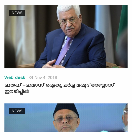
NEWS
Nov 4, 2018
Web desk
ഫതഹ് -ഹമാസ് ഐക്യ ചര്‍ച്ച മഹ്മൂദ് അബ്ബാസ്
ഈജിപ്തില്‍
NEWS