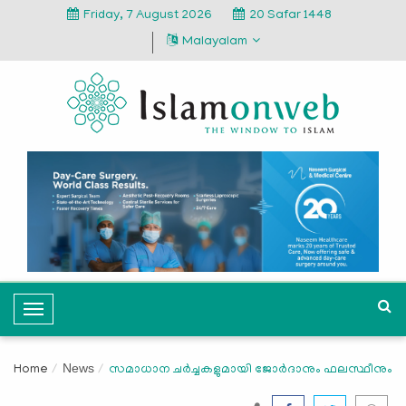
Friday, 7 August 2026
20 Safar 1448
Malayalam
T
o
g
News
Home
സമാധാന ചര്‍ച്ചകളുമായി ജോര്‍ദാനും ഫലസ്ഥീനും
g
l