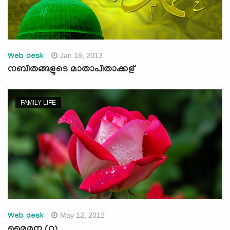
Jan 18, 2013
Web desk
നബിതങ്ങളുടെ മാതാപിതാക്കള്
FAMILY LIFE
May 12, 2012
Web desk
മൈമൂന (റ)