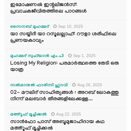
ഇമോഷണൽ ഇന്റലിജൻസ്:
പ്രവാചകജീവിതത്തിലെ പാഠങ്ങൾ
Sep 10, 2025
സൈനബ് മുഹമ്മദ്
യാ സയ്യിദീ യാ റസൂലല്ലാഹ്: റൗളാ ശരീഫിലെ
പ്രണയകാവ്യം
Sep 1, 2025
മുഹമ്മദ് സുഫ്‌യാൻ എം.പി
Losing My Religion: പരമാർത്ഥത്തെ തേടി ഒരു
യാത്ര
Aug 26, 2025
സൽമാനുൽ ഫാരിസി ഹുദവി
02- മൗലിദ് സാഹിത്യങ്ങൾ : അറബ് ലോകത്തു
നിന്ന് മലബാർ തീരങ്ങളിലേക്കുള്ള...
Aug 22, 2025
മഅ്റൂഫ് മൂച്ചിക്കല്‍
സാൻഫോ പാസ് അബൂമുജാഹിദായ കഥ
മഅ്റൂഫ് മൂച്ചിക്കല്‍