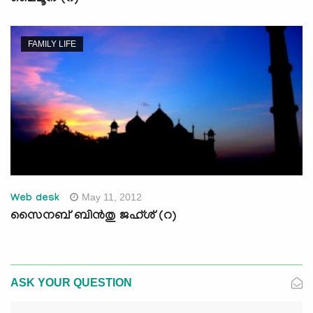
FAMILY LIFE
May 11, 2012
Web desk
സൈനബ് ബിന്‍തു ജഹ്ശ് (റ)
ASK YOUR QUESTION