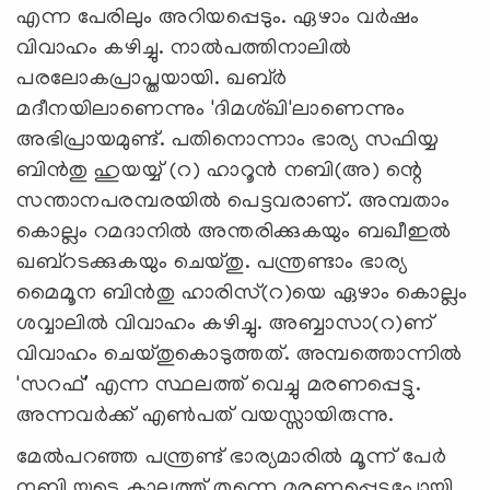
എന്ന പേരിലും അറിയപ്പെടും. ഏഴാം വര്‍ഷം
വിവാഹം കഴിച്ചു. നാല്‍പത്തിനാലില്‍
പരലോകപ്രാപ്തയായി. ഖബ്ര്‍
മദീനയിലാണെന്നും 'ദിമശ്ഖി'ലാണെന്നും
അഭിപ്രായമുണ്ട്. പതിനൊന്നാം ഭാര്യ സഫിയ്യ
ബിന്‍തു ഹുയയ്യ് (റ) ഹാറൂന്‍ നബി(അ) ന്റെ
സന്താനപരമ്പരയില്‍ പെട്ടവരാണ്. അമ്പതാം
കൊല്ലം റമദാനില്‍ അന്തരിക്കുകയും ബഖീഇല്‍
ഖബ്‌റടക്കുകയും ചെയ്തു. പന്ത്രണ്ടാം ഭാര്യ
മൈമൂന ബിന്‍തു ഹാരിസ്(റ)യെ ഏഴാം കൊല്ലം
ശവ്വാലില്‍ വിവാഹം കഴിച്ചു. അബ്ബാസാ(റ)ണ്
വിവാഹം ചെയ്തുകൊടുത്തത്. അമ്പത്തൊന്നില്‍
'സറഫ്' എന്ന സ്ഥലത്ത് വെച്ചു മരണപ്പെട്ടു.
അന്നവര്‍ക്ക് എണ്‍പത് വയസ്സായിരുന്നു.
മേല്‍പറഞ്ഞ പന്ത്രണ്ട് ഭാര്യമാരില്‍ മൂന്ന് പേര്‍
നബി യുടെ കാലത്ത് തന്നെ മരണപ്പെട്ടുപോയി.