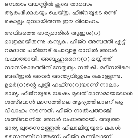
ഒമ്പതാം വയസ്സില്‍ കൂടെ താമസം
ആരംഭിക്കുകയും ചെയ്തു. ഹിജ്‌റയുടെ രണ്ട്
കൊല്ലം മുമ്പായിരുന്നു ഈ വിവാഹം.
അവിടത്തെ ഭാര്യമാരില്‍ ആഇശ(റ)
മാത്രമായിരുന്നു കന്യക. ഹിജ്‌റ അമ്പത്തി എട്ട്
റമദാന്‍ പതിനേഴ് ചൊവ്വാഴ്ച രാവില്‍ അവര്‍
വഫാത്തായി. അബൂഹുറൈറ(റ) മയ്യിത്ത്
നമസ്‌കാരത്തിന് നേതൃത്വം നല്‍കി. മദീനയിലെ
ബഖീഇല്‍ അവര്‍ അന്ത്യവിശ്രമം കൊള്ളുന്നു.
ഉമര്‍(റ)ന്റെ പുത്രി ഹഫ്‌സ(റ)യാണ് നാലാം
ഭാര്യ. ഹിജ്‌റയുടെ ശേഷം മുപ്പത് മാസമായപ്പോള്‍
ശഅ്ബാന്‍ മാസത്തിലെ ആദ്യത്തിലാണ് ആ
വിവാഹം നടന്നത്. ഹിജ്‌റ നാല്‍പത്തഞ്ച്
ശഅ്ബാനില്‍ അവര്‍ വഫാത്തായി. അടുത്ത
ഭാര്യ ഖുസൈമത്തുല്‍ ഹിലാലിയ്യയുടെ മകള്‍
സൈനബ്(റ)ആണ്. ഹിജ്‌റ മൂന്നിലാണ്