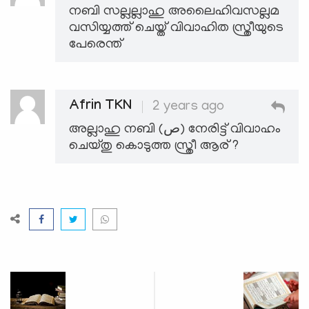
നബി സല്ലല്ലാഹു അലൈഹിവസല്ലമ
വസിയ്യത്ത് ചെയ്ത് വിവാഹിത സ്ത്രീയുടെ
പേരെന്ത്
Afrin TKN
2 years ago
അല്ലാഹു നബി (ص) നേരിട്ട് വിവാഹം
ചെയ്തു കൊടുത്ത സ്ത്രീ ആര് ?