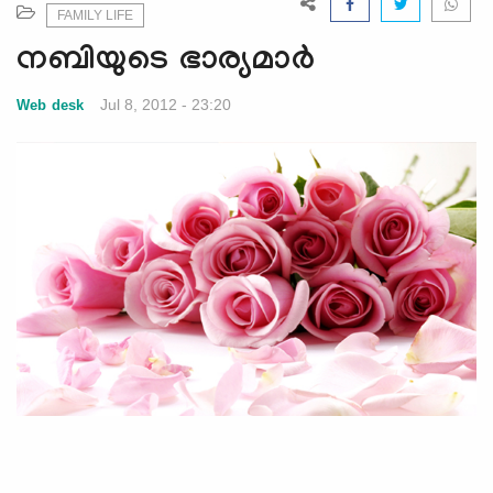
e
FAMILY LIFE
N
നബിയുടെ ഭാര്യമാര്‍
a
v
Jul 8, 2012 - 23:20
Web desk
i
g
a
t
i
o
n