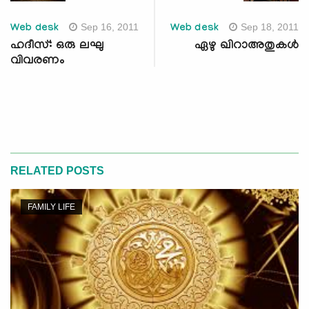
Sep 16, 2011
Sep 18, 2011
Web desk
Web desk
ഹദീസ്: ഒരു ലഘു
ഏഴു ഖിറാഅതുകള്‍
വിവരണം
RELATED POSTS
FAMILY LIFE