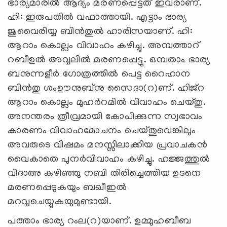
ഭാര്യമാരില്‍ ആദ്യം മരണപ്പെട്ടത് ഇവരാണ്.
ഹി: ഇരുപതില്‍ വഫാത്തായി. എട്ടാം ഭാര്യ
ജുവൈരിയ്യ ബിന്‍തുല്‍ ഹാരിസയാണ്. ഹി:
ആറാം കൊല്ലം വിവാഹം കഴിച്ചു. അമ്പത്താറ്
റബീഉല്‍ അവ്വലില്‍ മരണപ്പെട്ടു. ഒമ്പതാം ഭാര്യ
ബനുന്നളീര്‍ ഗോത്രത്തില്‍ പെട്ട റൈഹാന
ബിന്‍തു ശംഊനുബ്‌നു സൈദാ(റ)ണ്. ഹിജ്‌റ
ആറാം കൊല്ലം മുഹര്‍റമില്‍ വിവാഹം ചെയ്തു.
അനന്തരം ത്രീവ്രമായി കോപിക്കുന്ന സ്വഭാവം
കാരണം വിവാഹമോചനം ചെയ്തുവെങ്കിലും
അവരുടെ വിഷമം മനസ്സിലാക്കിയ പ്രവാചകന്‍
വൈകാതെ പുനര്‍വിവാഹം കഴിച്ചു. ഹജ്ജത്തുല്‍
വിദാഅ കഴിഞ്ഞു നബി തിരിച്ചെത്തിയ ഉടനെ
മരണപ്പെടുകയും ബഖീഇല്‍
മറവുചെയ്യുകയുമുണ്ടായി.
പത്താം ഭാര്യ റംല(റ)യാണ്. ഉമ്മുഹബീബ