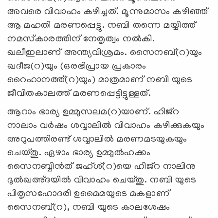
അവരെ വിവാഹം കഴിച്ചത്. മൂന്നുമാസം കഴിഞ്ഞ്
ആ മഹതി മരണപ്പെട്ടു. നബി തന്നെ മയ്യിത്ത്
നമസ്‌കാരത്തിന് നേതൃത്വം നല്‍കി.
ഖലീഇലാണ് അന്ത്യവിശ്രമം. സൈനബ്(റ)യും
ഖദീജ(റ)യും (ഒരഭിപ്രായ പ്രകാരം
റൈഹാനത്ത്(റ)യും) മാത്രമാണ് നബി യുടെ
ജീവിതകാലത്ത് മരണപ്പെട്ടിട്ടുള്ളത്.
ആറാം ഭാര്യ ഉമ്മുസലമ(റ)യാണ്. ഹിജ്‌റ
നാലാം വര്‍ഷം ശവ്വാലില്‍ വിവാഹം കഴിക്കുകയും
അറുപത്തിരണ്ട് ശവ്വാലില്‍ മരണമടയുകയും
ചെയ്തു. ഏഴാം ഭാര്യ ഉമ്മുല്‍ഹക്കം
സൈനബ്ബിന്‍ത് ജഹ്ശ്(റ)യെ ഹിജ്‌റ നാലിനു
ദുല്‍ഖഅ്ദയില്‍ വിവാഹം ചെയ്തു. നബി യുടെ
പിതൃസഹോദരി ഉമൈമയുടെ മകളാണ്
സൈനബ്(റ), നബി യുടെ കാലശേഷം