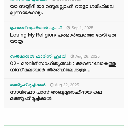
സൈനബ് മുഹമ്മദ്
യാ സയ്യിദീ യാ റസൂലല്ലാഹ്: റൗളാ ശരീഫിലെ
പ്രണയകാവ്യം
Sep 1, 2025
മുഹമ്മദ് സുഫ്‌യാൻ എം.പി
Losing My Religion: പരമാർത്ഥത്തെ തേടി ഒരു
യാത്ര
Aug 26, 2025
സൽമാനുൽ ഫാരിസി ഹുദവി
02- മൗലിദ് സാഹിത്യങ്ങൾ : അറബ് ലോകത്തു
നിന്ന് മലബാർ തീരങ്ങളിലേക്കുള്ള...
Aug 22, 2025
മഅ്റൂഫ് മൂച്ചിക്കല്‍
സാൻഫോ പാസ് അബൂമുജാഹിദായ കഥ
മഅ്റൂഫ് മൂച്ചിക്കല്‍