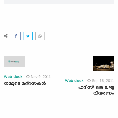
Nov 9, 2011
Web desk
Sep 16, 2011
Web desk
നമ്മുടെ മദ്‌റസകള്‍
ഹദീസ്: ഒരു ലഘു
വിവരണം