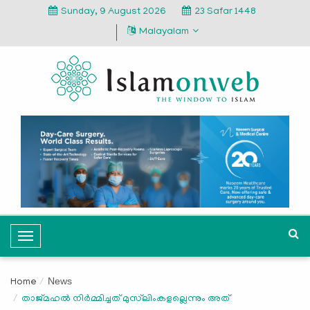
Sunday, 9 August 2026
23 Safar 1448
Malayalam
T
o
g
News
Home
g
താജ്മഹല്‍ നിര്‍മ്മിച്ചത് മുസ്‌ലിംകളല്ലെന്നും അത്
l