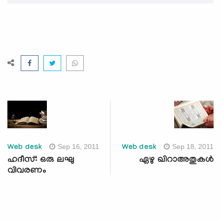
Sep 16, 2011
Sep 18, 2011
Web desk
Web desk
ഹദീസ്: ഒരു ലഘു
ഏഴു ഖിറാഅതുകള്‍
വിവരണം