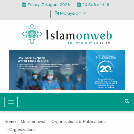
Friday, 7 August 2026
20 Safar 1448
Malayalam
T
o
g
Muslimonweb
Organizations & Publications
Home
g
Organizations
l