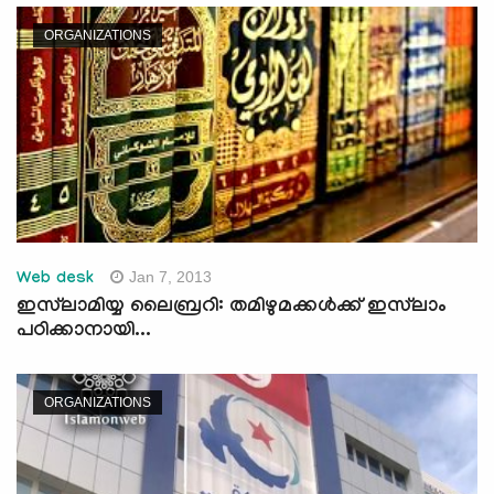
ORGANIZATIONS
Jan 7, 2013
Web desk
ഇസ്‌ലാമിയ്യ ലൈബ്രറി: തമിഴുമക്കള്‍ക്ക് ഇസ്‌ലാം
പഠിക്കാനായി...
ORGANIZATIONS