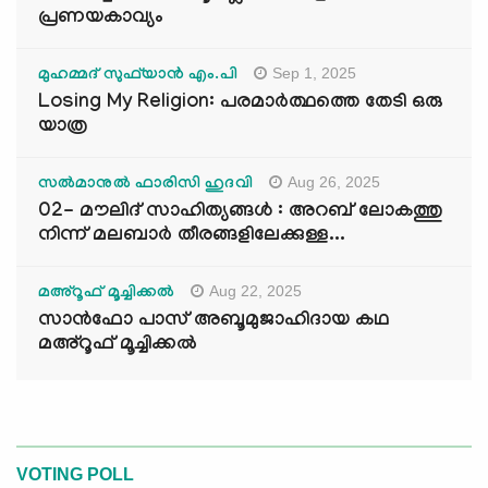
പ്രണയകാവ്യം
Sep 1, 2025
മുഹമ്മദ് സുഫ്‌യാൻ എം.പി
Losing My Religion: പരമാർത്ഥത്തെ തേടി ഒരു
യാത്ര
Aug 26, 2025
സൽമാനുൽ ഫാരിസി ഹുദവി
02- മൗലിദ് സാഹിത്യങ്ങൾ : അറബ് ലോകത്തു
നിന്ന് മലബാർ തീരങ്ങളിലേക്കുള്ള...
Aug 22, 2025
മഅ്റൂഫ് മൂച്ചിക്കല്‍
സാൻഫോ പാസ് അബൂമുജാഹിദായ കഥ
മഅ്റൂഫ് മൂച്ചിക്കല്‍
VOTING POLL