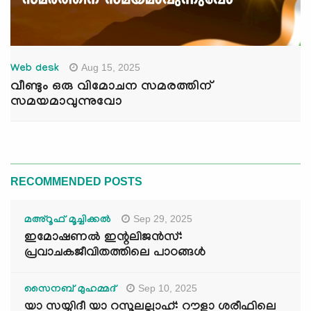
Aug 15, 2025
Web desk
വീണ്ടും ഒരു വിമോചന സമരത്തിന്
സമയമാവുന്നുവോ
RECOMMENDED POSTS
Sep 29, 2025
മഅ്റൂഫ് മൂച്ചിക്കല്‍
ഇമോഷണൽ ഇന്റലിജൻസ്:
പ്രവാചകജീവിതത്തിലെ പാഠങ്ങൾ
Sep 10, 2025
സൈനബ് മുഹമ്മദ്
യാ സയ്യിദീ യാ റസൂലല്ലാഹ്: റൗളാ ശരീഫിലെ