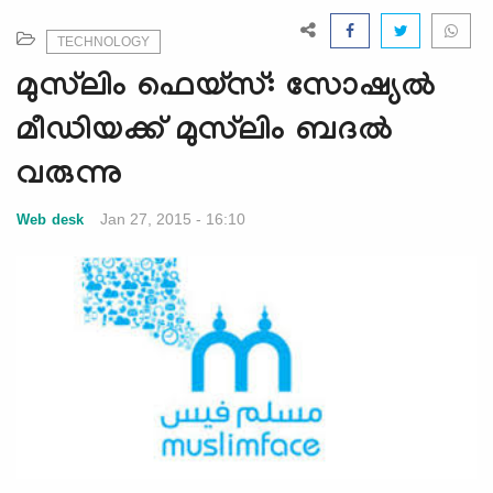
e
N
TECHNOLOGY
a
മുസ്‍ലിം ഫെയ്സ്: സോഷ്യല്‍
v
i
മീഡിയക്ക് മുസ്‍ലിം ബദല്‍
g
വരുന്നു
a
t
Jan 27, 2015 - 16:10
Web desk
i
o
n