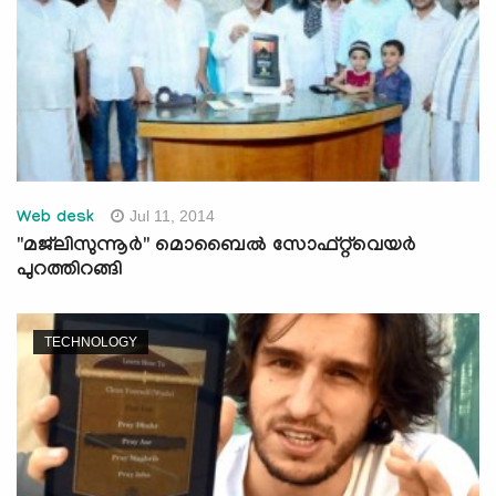
Jul 11, 2014
Web desk
"മജ്‍ലിസുന്നൂര്‍" മൊബൈല്‍ സോഫ്റ്റ്‌വെയര്‍
പുറത്തിറങ്ങി
TECHNOLOGY