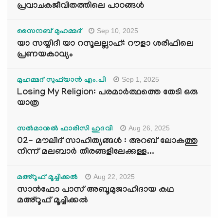
പ്രവാചകജീവിതത്തിലെ പാഠങ്ങൾ
Sep 10, 2025
സൈനബ് മുഹമ്മദ്
യാ സയ്യിദീ യാ റസൂലല്ലാഹ്: റൗളാ ശരീഫിലെ
പ്രണയകാവ്യം
Sep 1, 2025
മുഹമ്മദ് സുഫ്‌യാൻ എം.പി
Losing My Religion: പരമാർത്ഥത്തെ തേടി ഒരു
യാത്ര
Aug 26, 2025
സൽമാനുൽ ഫാരിസി ഹുദവി
02- മൗലിദ് സാഹിത്യങ്ങൾ : അറബ് ലോകത്തു
നിന്ന് മലബാർ തീരങ്ങളിലേക്കുള്ള...
Aug 22, 2025
മഅ്റൂഫ് മൂച്ചിക്കല്‍
സാൻഫോ പാസ് അബൂമുജാഹിദായ കഥ
മഅ്റൂഫ് മൂച്ചിക്കല്‍