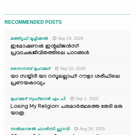
RECOMMENDED POSTS
Sep 29, 2025
മഅ്റൂഫ് മൂച്ചിക്കല്‍
ഇമോഷണൽ ഇന്റലിജൻസ്:
പ്രവാചകജീവിതത്തിലെ പാഠങ്ങൾ
Sep 10, 2025
സൈനബ് മുഹമ്മദ്
യാ സയ്യിദീ യാ റസൂലല്ലാഹ്: റൗളാ ശരീഫിലെ
പ്രണയകാവ്യം
Sep 1, 2025
മുഹമ്മദ് സുഫ്‌യാൻ എം.പി
Losing My Religion: പരമാർത്ഥത്തെ തേടി ഒരു
യാത്ര
Aug 26, 2025
സൽമാനുൽ ഫാരിസി ഹുദവി