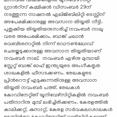
മാനവിക വിഷയങ്ങളില്‍ യൂനിവേഴ്സിറ്റി
ഗ്രാന്‍റ്സ് കമ്മിഷന്‍ ഡിസംബര്‍ 29ന്
നടത്തുന്ന നാഷനല്‍ എലിജിബിലിറ്റി ടെസ്റ്റിന്
അപേക്ഷിക്കാനുള്ള അവസാന തിയ്യതി നീട്ടി.
പുതുക്കിയ തിയ്യതിയനുസരിച്ച് നവംബര്‍ നാലു
വരെ അപേക്ഷിക്കാം. ബാങ്ക് ചലാന്‍
വെബ്സൈറ്റില്‍ നിന്ന് ഡൌണ്‍ലോഡ്
ചെയ്തെടുക്കാനുള്ള അവസാന തിയ്യതിയാണ്
നവംബര്‍ നാല്. നവംബര്‍ ഏഴിനു മുമ്പായി
സ്റ്റേറ്റ് ബാങ്ക് ഓഫ് ഇന്ത്യയുടെ അംഗീകതൃത
ശാഖകളില്‍ ഫീസടക്കണം. രേഖകളുടെ
പ്രിന്‍റൌട്ട് എടുക്കുന്നതിനുള്ള അവസാന
തിയ്യതി നവംബര്‍ പത്ത്. രേഖകള്‍
കോഡിനേറ്റിങ് യൂനിവേഴ്സിറ്റികളില്‍ നവംബര്‍
പതിനാറിനു മുമ്പ് ലഭിച്ചിരിക്കണം. കേരളത്തില്‍
കാലിക്കറ്റ്, കുസാറ്റ്, കേരള സര്‍വകലാശാലകള്‍