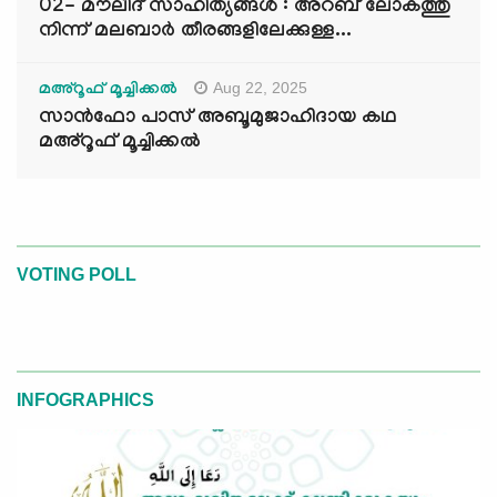
02- മൗലിദ് സാഹിത്യങ്ങൾ : അറബ് ലോകത്തു
നിന്ന് മലബാർ തീരങ്ങളിലേക്കുള്ള...
Aug 22, 2025
മഅ്റൂഫ് മൂച്ചിക്കല്‍
സാൻഫോ പാസ് അബൂമുജാഹിദായ കഥ
മഅ്റൂഫ് മൂച്ചിക്കല്‍
VOTING POLL
INFOGRAPHICS