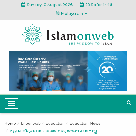
Sunday, 9 August 2026
23 Safar 1448
Malayalam
T
o
g
Lifeonweb
Education
Education News
Home
g
മദ്രസ വിദ്യഭ്യാസം ശക്തിപ്പെടുത്തണം: സമസ്ത
l