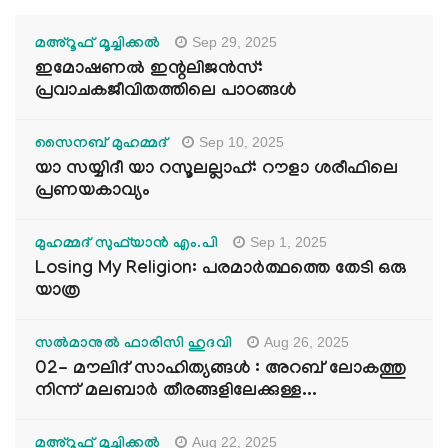
Sep 29, 2025
മഅ്റൂഫ് മൂച്ചിക്കല്‍
ഇമോഷണൽ ഇന്റലിജൻസ്:
പ്രവാചകജീവിതത്തിലെ പാഠങ്ങൾ
Sep 10, 2025
സൈനബ് മുഹമ്മദ്
യാ സയ്യിദീ യാ റസൂലല്ലാഹ്: റൗളാ ശരീഫിലെ
പ്രണയകാവ്യം
Sep 1, 2025
മുഹമ്മദ് സുഫ്‌യാൻ എം.പി
Losing My Religion: പരമാർത്ഥത്തെ തേടി ഒരു
യാത്ര
Aug 26, 2025
സൽമാനുൽ ഫാരിസി ഹുദവി
02- മൗലിദ് സാഹിത്യങ്ങൾ : അറബ് ലോകത്തു
നിന്ന് മലബാർ തീരങ്ങളിലേക്കുള്ള...
Aug 22, 2025
മഅ്റൂഫ് മൂച്ചിക്കല്‍