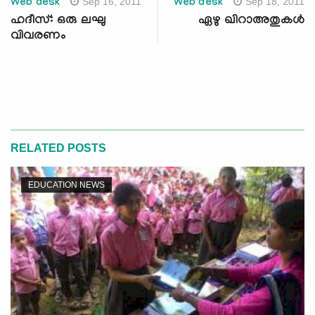
Sep 16, 2011
Sep 18, 2011
Web desk
Web desk
ഹദീസ്: ഒരു ലഘു
ഏഴു ഖിറാഅതുകള്‍
വിവരണം
RELATED POSTS
EDUCATION NEWS