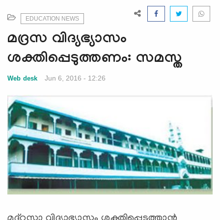
e
N
EDUCATION NEWS
a
മദ്രസ വിദ്യഭ്യാസം
v
i
ശക്തിപ്പെടുത്തണം: സമസ്ത
g
a
Jun 6, 2016 - 12:26
Web desk
t
i
o
n
മദ്റസാ വിദ്യാഭ്യാസം ശക്തിപ്പെടുത്താന്‍