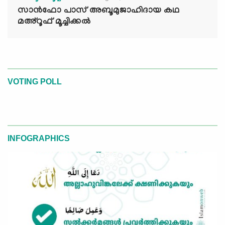
സാൻഫോ പാസ് അബൂമുജാഹിദായ കഥ
മഅ്റൂഫ് മൂച്ചിക്കല്‍
VOTING POLL
INFOGRAPHICS