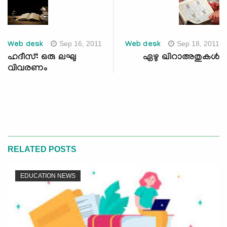
Sep 16, 2011
Sep 18, 2011
Web desk
Web desk
ഹദീസ്: ഒരു ലഘു
ഏഴു ഖിറാഅതുകള്‍
വിവരണം
RELATED POSTS
EDUCATION NEWS