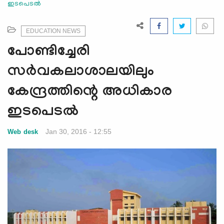
ഇടപെടല്‍
e
N
a
EDUCATION NEWS
v
പോണ്ടിച്ചേരി
i
g
സര്‍വകലാശാലയിലും
a
കേന്ദ്രത്തിന്റെ അധികാര
t
i
ഇടപെടല്‍
o
n
Jan 30, 2016 - 12:55
Web desk