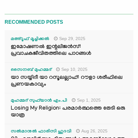
RECOMMENDED POSTS
Sep 29, 2025
മഅ്റൂഫ് മൂച്ചിക്കല്‍
ഇമോഷണൽ ഇന്റലിജൻസ്:
പ്രവാചകജീവിതത്തിലെ പാഠങ്ങൾ
Sep 10, 2025
സൈനബ് മുഹമ്മദ്
യാ സയ്യിദീ യാ റസൂലല്ലാഹ്: റൗളാ ശരീഫിലെ
പ്രണയകാവ്യം
Sep 1, 2025
മുഹമ്മദ് സുഫ്‌യാൻ എം.പി
Losing My Religion: പരമാർത്ഥത്തെ തേടി ഒരു
യാത്ര
Aug 26, 2025
സൽമാനുൽ ഫാരിസി ഹുദവി