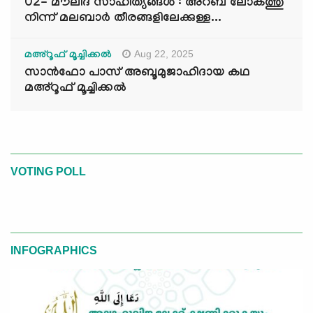
02- മൗലിദ് സാഹിത്യങ്ങൾ : അറബ് ലോകത്തു
നിന്ന് മലബാർ തീരങ്ങളിലേക്കുള്ള...
Aug 22, 2025
മഅ്റൂഫ് മൂച്ചിക്കല്‍
സാൻഫോ പാസ് അബൂമുജാഹിദായ കഥ
മഅ്റൂഫ് മൂച്ചിക്കല്‍
VOTING POLL
INFOGRAPHICS