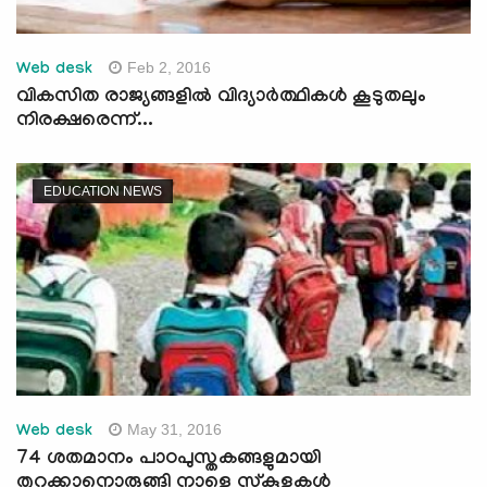
Feb 2, 2016
Web desk
വികസിത രാജ്യങ്ങളില്‍ വിദ്യാര്‍ത്ഥികള്‍ കൂടുതലും
നിരക്ഷരെന്ന്...
EDUCATION NEWS
May 31, 2016
Web desk
74 ശതമാനം പാഠപുസ്തകങ്ങളുമായി
തുറക്കാനൊരുങ്ങി നാളെ സ്‌കൂളുകള്‍