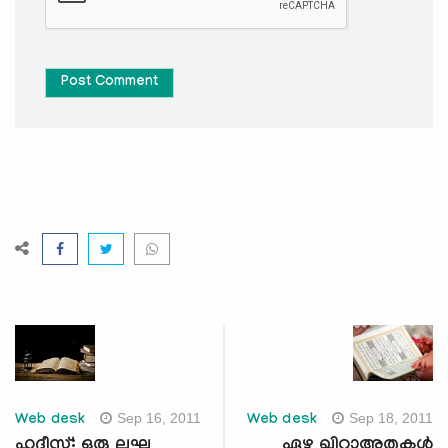
Post Comment
Sep 16, 2011
Sep 18, 2011
Web desk
Web desk
ഹദീസ്: ഒരു ലഘു
ഏഴു ഖിറാഅതുകള്‍