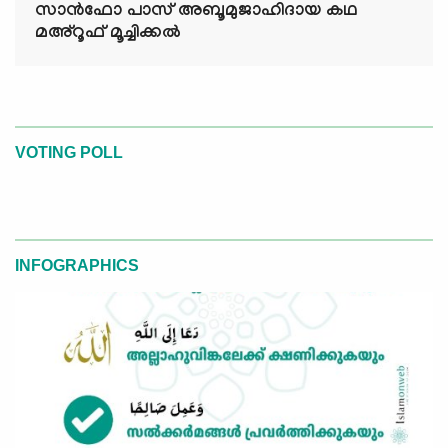
സാൻഫോ പാസ് അബൂമുജാഹിദായ കഥ
മഅ്റൂഫ് മൂച്ചിക്കല്‍
VOTING POLL
INFOGRAPHICS