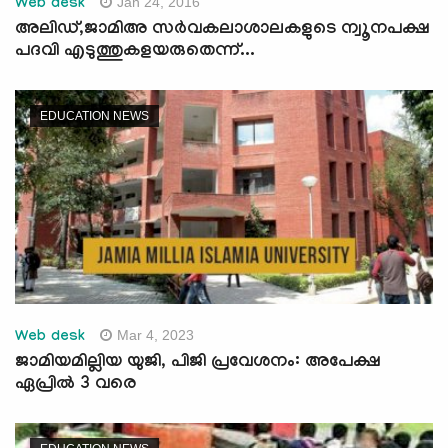
Jan 24, 2016
Web desk
അലിഡ്,ജാമിഅ സര്‍വകലാശാലകളുടെ ന്വൂനപക്ഷ
പദവി എടുത്തുകളയരുതെന്ന്...
EDUCATION NEWS
Mar 4, 2023
Web desk
ജാമിയമില്ലിയ യുജി, പിജി പ്രവേശനം: അപേക്ഷ
ഏപ്രിൽ 3 വരെ