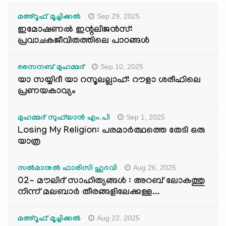
Sep 29, 2025
മഅ്റൂഫ് മൂച്ചിക്കല്‍
ഇമോഷണൽ ഇന്റലിജൻസ്:
പ്രവാചകജീവിതത്തിലെ പാഠങ്ങൾ
Sep 10, 2025
സൈനബ് മുഹമ്മദ്
യാ സയ്യിദീ യാ റസൂലല്ലാഹ്: റൗളാ ശരീഫിലെ
പ്രണയകാവ്യം
Sep 1, 2025
മുഹമ്മദ് സുഫ്‌യാൻ എം.പി
Losing My Religion: പരമാർത്ഥത്തെ തേടി ഒരു
യാത്ര
Aug 26, 2025
സൽമാനുൽ ഫാരിസി ഹുദവി
02- മൗലിദ് സാഹിത്യങ്ങൾ : അറബ് ലോകത്തു
നിന്ന് മലബാർ തീരങ്ങളിലേക്കുള്ള...
Aug 22, 2025
മഅ്റൂഫ് മൂച്ചിക്കല്‍