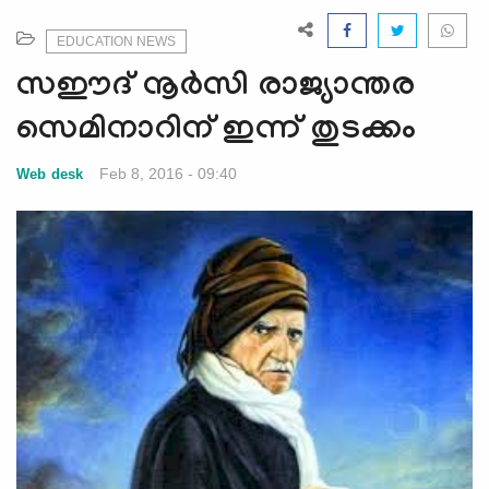
e
N
EDUCATION NEWS
a
സഈദ് നൂര്‍സി രാജ്യാന്തര
v
i
സെമിനാറിന് ഇന്ന് തുടക്കം
g
a
Feb 8, 2016 - 09:40
Web desk
t
i
o
n