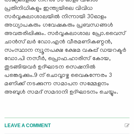
രാജ്യങ്ങളില്‍ നിന്നും 50 ഓളം വിദേശ
പ്രതിനിധികളും ഇന്ത്യയിലെ വിവിധ
സര്‍വ്വകലാശാലയില്‍ നിന്നായി 30ഓളം
അധ്യാപകരും ഗവേഷകരും പ്രബന്ധങ്ങള്‍
അവതരിപ്പിക്കും. സര്‍വ്വകലാശാല പ്രോ.വൈസ്
ചാന്‍സ് ലര്‍ ഡോ.എന്‍ വീരമണികണ്ഠന്‍,
സംസ്ഥാന ന്വൂനപക്ഷ ക്ഷേമ വകുപ്പ് ഡയറക്ടര്‍
ഡോ.പി നസീര്‍, പ്രൊഫ.ഹാരിസ് കോയ,
തുടങ്ങിയവര്‍ ഉദ്ഘാടന സെഷനില്‍
പങ്കെടുക്കും.9 ന് ചൊവ്വാഴ്ച വൈകുന്നേരം 3
മണിക്ക് നടക്കുന്ന സമാപന സമ്മേളനം
അബുള്‍ സമദ് സമദാനി ഉദ്ഘാടനം ചെയ്യും.
LEAVE A COMMENT