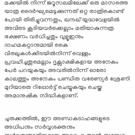
മക്കയിൽ നിന്ന് ജറൂസലമിലേക്ക് ഒരു മാസത്തെ
യാത്ര ദൈർഘ്യമെടുക്കുന്നത് ഒറ്റ രാത്രികൊണ്ട്
പോയി തിരിച്ചുവന്നതും, ഖന്ദഖ് യുദ്ധവേളയിൽ
അവിടെ കൂടിയവര്‍ക്കെല്ലാം മതിയാകുന്നത്ര
ഭക്ഷണം വർധിച്ചതും വുളൂഇനും
ദാഹമകറ്റാനുമായി കൈ
വിരലുകൾക്കിടയിൽനിന്ന് വെള്ളം
പ്രവഹിച്ചതുമെല്ലാം ദൃക്സാക്ഷികളായ അനേകം
പേര്‍ പറയുകയും അവരില്‍നിന്ന് ഓരോ
കാലത്തും അനേകം പണ്ഡിത വരേണ്യർ ശ്രേണി
മുറിയാതെ റിപ്പോർട്ട് ചെയ്യുകയും ചെയ്ത
അമാനുഷിക സിദ്ധികളാണ്.
ചുരുക്കത്തിൽ, ഈ അണ്ഡകടാഹങ്ങളുടെ
അധിപനും സർവ്വശക്തനും