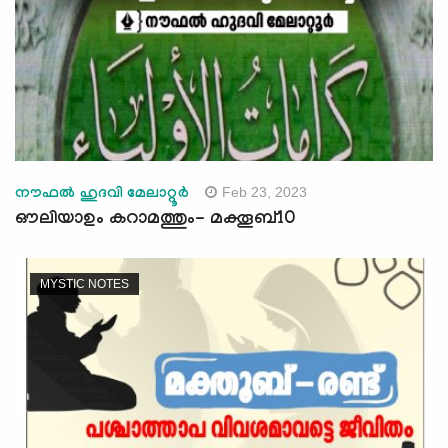
Feb 23, 2023
നൗഫൽ ഹുദവി മേലാറ്റൂർ
ഔലിയാഉം കറാമത്തും- മക്തൂബ്10
MYSTIC NOTES