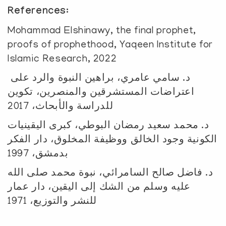
References:
Mohammad Elshinawy, the final prophet,
proofs of prophethood, Yaqeen Institute for
Islamic Research, 2022
د. سامي عامري، براهين النبوة والرد على
اعتراضات المستشرقين والمنصرين، تكوين
للدراسة والأبحاث، 2017
د. محمد سعيد رمضان البوطي، كبرى اليقينيات
الكونية وجود الخالق ووظيفة المخلوق، دار الفكر
بدمشق، 1997
د. فاضل صالح السامرائي، نبوة محمد صلى الله
عليه وسلم من الشك إلى اليقين، دار عمار
للنشر والتوزيع، 1971