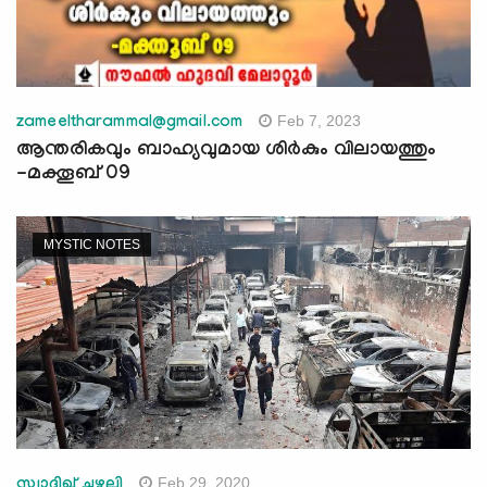
Feb 7, 2023
zameeltharammal@gmail.com
ആന്തരികവും ബാഹ്യവുമായ ശിര്‍കും വിലായത്തും
-മക്തൂബ് 09
MYSTIC NOTES
Feb 29, 2020
സ്വാദിഖ് ചുഴലി