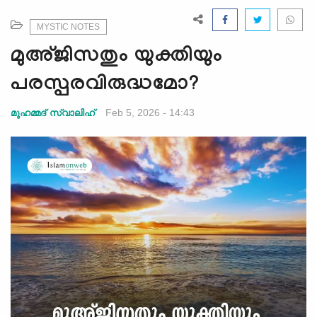
e
N
MYSTIC NOTES
a
മുഅ്ജിസതും യുക്തിയും
v
i
പരസ്പരവിരുദ്ധമോ?
g
a
Feb 5, 2026 - 14:43
മുഹമ്മദ് സ്വാലിഹ്
t
i
o
n