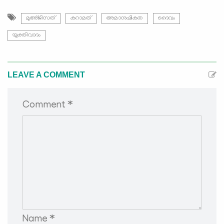
മുഅ്ജിസത്
കറാമത്
അമാനുഷികത
ദൈവം
യുക്തിവാദം
LEAVE A COMMENT
Comment *
Name *