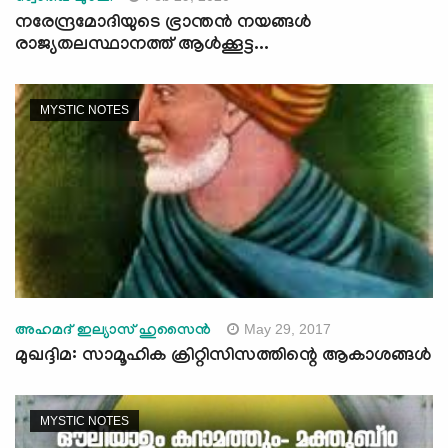
നരേന്ദ്രമോദിയുടെ ഭ്രാന്തൻ നയങ്ങൾ
രാജ്യതലസ്ഥാനത്ത് ആൾക്കൂട്ട...
MYSTIC NOTES
May 29, 2017
അഹമദ് ഇല്യാസ് ഹുസൈന്‍
മുഖദ്ദിമ: സാമൂഹിക ക്രിറ്റിസിസത്തിന്റെ ആകാശങ്ങള്‍
MYSTIC NOTES