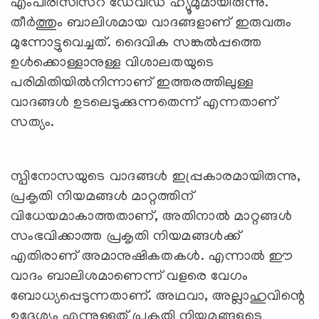
എംപിരിസിസ്റ് ഡേവിഡ് ഹ്യൂമുമായിരുന്നു.
തീർത്തും ബാലിശമായ വാദങ്ങളാണ് ഇരുവരും
മുന്നോട്ടുവെച്ചത്. ദൈവിക സങ്കൽപ്പത്തെ
ഉൾക്കൊള്ളാനുള്ള വിശാലതയുടെ
പരിമിതിയിൽനിന്നാണ് ഇത്തരത്തിലുള്ള
വാദങ്ങൾ ഉടലെടുക്കുന്നതെന്ന് എന്നതാണ്
സത്യം.
സ്പിനോസയുടെ വാദങ്ങൾ ഇപ്പ്രകാരമായിരുന്നു,
പ്രകൃതി നിയമങ്ങൾ മാറ്റത്തിന്
വിധേയമാകാത്തതാണ്, അതിനാൽ മാറ്റങ്ങൾ
സംഭവിക്കാത്ത പ്രകൃതി നിയമങ്ങൾക്ക്
എതിരാണ് അമാനുഷികതകൾ. എന്നാൽ ഈ
വാദം ബാലിശമാണെന്ന് വളരെ വേഗം
ബോധ്യപ്പെടുന്നതാണ്. അഥവാ, അല്ലാഹുവിന്റെ
ഉദ്ദേശ്യം എന്നുള്ളത് പ്രകൃതി നിയമങ്ങളുടെ