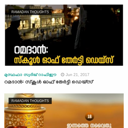
RAMADAN THOUGHTS
Jun 21, 2017
മുസ്ഥഫാ സ്വദിഖ് റാഫിഈ
റമദാന്‍: സ്‌കൂള്‍ ഓഫ് തേര്‍ട്ടി ഡെയ്‌സ്
RAMADAN THOUGHTS