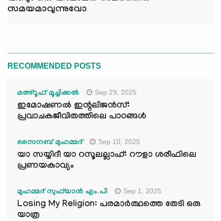
സമയമാവുന്നുവോ
RECOMMENDED POSTS
Sep 29, 2025
മഅ്റൂഫ് മൂച്ചിക്കല്‍
ഇമോഷണൽ ഇന്റലിജൻസ്:
പ്രവാചകജീവിതത്തിലെ പാഠങ്ങൾ
Sep 10, 2025
സൈനബ് മുഹമ്മദ്
യാ സയ്യിദീ യാ റസൂലല്ലാഹ്: റൗളാ ശരീഫിലെ
പ്രണയകാവ്യം
Sep 1, 2025
മുഹമ്മദ് സുഫ്‌യാൻ എം.പി
Losing My Religion: പരമാർത്ഥത്തെ തേടി ഒരു
യാത്ര