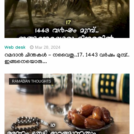
Mar 28, 2024
Web desk
റമദാന്‍ ചിന്തകള്‍ - നവൈതു..17. 1443 വര്‍ഷം മുമ്പ്..
ഇങ്ങനെയൊരു...
RAMADAN THOUGHTS