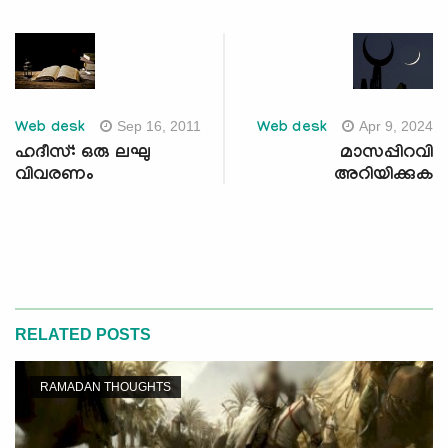
Sep 16, 2011
Apr 9, 2024
Web desk
Web desk
ഹദീസ്: ഒരു ലഘു
മാസപ്പിറവി
വിവരണം
അറിയിക്കുക
RELATED POSTS
RAMADAN THOUGHTS