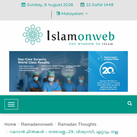
Sunday, 9 August 2026
22 Safar 1448
Malayalam
T
o
g
Ramadanonweb
Ramadan Thoughts
Home
g
റമദാന്‍ ചിന്തകള്‍ - നവൈതു..29. വിശ്വാസി, ഏറ്റവും നല്ല
l