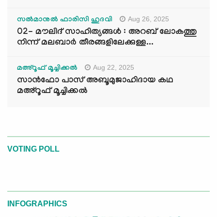
Aug 26, 2025
സൽമാനുൽ ഫാരിസി ഹുദവി
02- മൗലിദ് സാഹിത്യങ്ങൾ : അറബ് ലോകത്തു
നിന്ന് മലബാർ തീരങ്ങളിലേക്കുള്ള...
Aug 22, 2025
മഅ്റൂഫ് മൂച്ചിക്കല്‍
സാൻഫോ പാസ് അബൂമുജാഹിദായ കഥ
മഅ്റൂഫ് മൂച്ചിക്കല്‍
VOTING POLL
INFOGRAPHICS