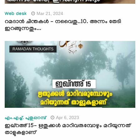
Mar 21, 2024
Web desk
റമദാന്‍ ചിന്തകള്‍ - നവൈതു..10. അന്നം തേടി
ഇറങ്ങുന്നതും...
RAMADAN THOUGHTS
Apr 6, 2023
എം.എച്ച്. പുതുപ്പറമ്പ്
ഇഖ്റഅ് 15- ഋതുക്കള്‍ മാറിവരുമ്പോഴും മറിയുന്നത്
താളുകളാണ്