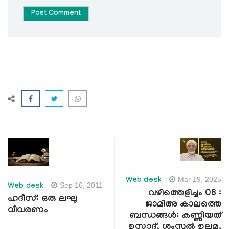
Post Comment
Mar 19, 2025
Web desk
Sep 16, 2011
Web desk
വഴിത്തെളിച്ചം 08 :
ഹദീസ്: ഒരു ലഘു
ജാമിഅ കാലത്തെ
വിവരണം
ബന്ധങ്ങൾ: കണ്ണിയത്
ഉസ്താദ്, ശംസുൽ ഉലമ,