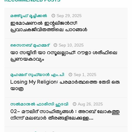
Sep 29, 2025
മഅ്റൂഫ് മൂച്ചിക്കല്‍
ഇമോഷണൽ ഇന്റലിജൻസ്:
പ്രവാചകജീവിതത്തിലെ പാഠങ്ങൾ
Sep 10, 2025
സൈനബ് മുഹമ്മദ്
യാ സയ്യിദീ യാ റസൂലല്ലാഹ്: റൗളാ ശരീഫിലെ
പ്രണയകാവ്യം
Sep 1, 2025
മുഹമ്മദ് സുഫ്‌യാൻ എം.പി
Losing My Religion: പരമാർത്ഥത്തെ തേടി ഒരു
യാത്ര
Aug 26, 2025
സൽമാനുൽ ഫാരിസി ഹുദവി
02- മൗലിദ് സാഹിത്യങ്ങൾ : അറബ് ലോകത്തു
നിന്ന് മലബാർ തീരങ്ങളിലേക്കുള്ള...