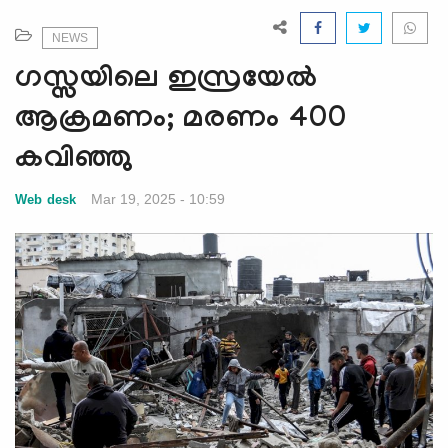
e
N
NEWS
a
ഗസ്സയിലെ ഇസ്രയേല്‍
v
i
ആക്രമണം; മരണം 400
g
കവിഞ്ഞു
a
t
Mar 19, 2025 - 10:59
Web desk
i
o
n