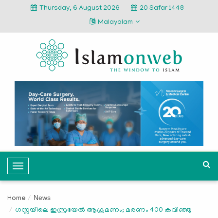
Thursday, 6 August 2026
20 Safar 1448
Malayalam
T
o
g
News
Home
g
ഗസ്സയിലെ ഇസ്രയേല്‍ ആക്രമണം; മരണം 400 കവിഞ്ഞു
l