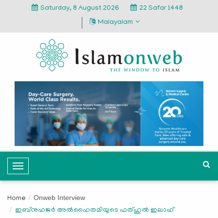
Saturday, 8 August 2026
22 Safar 1448
Malayalam
T
o
g
Onweb Interview
Home
g
ഇബ്നുഹജര്‍ അല്‍ഹൈതമിയുടെ ഫത്ഹുല്‍ ഇലാഹ്
l