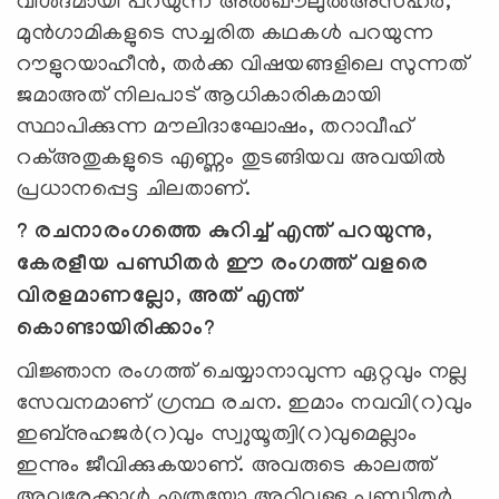
വിശദമായി പറയുന്ന അല്‍ഖൗലുല്‍അസ്ഹര്‍,
മുന്‍ഗാമികളുടെ സച്ചരിത കഥകള്‍ പറയുന്ന
റൗളുറയാഹീന്‍, തര്‍ക്ക വിഷയങ്ങളിലെ സുന്നത്
ജമാഅത് നിലപാട് ആധികാരികമായി
സ്ഥാപിക്കുന്ന മൗലിദാഘോഷം, തറാവീഹ്
റക്അതുകളുടെ എണ്ണം തുടങ്ങിയവ അവയില്‍
പ്രധാനപ്പെട്ട ചിലതാണ്.
? രചനാരംഗത്തെ കുറിച്ച് എന്ത് പറയുന്നു,
കേരളീയ പണ്ഡിതര്‍ ഈ രംഗത്ത് വളരെ
വിരളമാണല്ലോ, അത് എന്ത്
കൊണ്ടായിരിക്കാം?
വിജ്ഞാന രംഗത്ത് ചെയ്യാനാവുന്ന ഏറ്റവും നല്ല
സേവനമാണ് ഗ്രന്ഥ രചന. ഇമാം നവവി(റ)വും
ഇബ്നുഹജര്‍(റ)വും സ്വുയൂത്വി(റ)വുമെല്ലാം
ഇന്നും ജീവിക്കുകയാണ്. അവരുടെ കാലത്ത്
അവരേക്കാള്‍ എത്രയോ അറിവുള്ള പണ്ഡിതര്‍