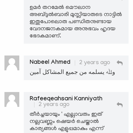
ഉമർ തറമേൽ മൌലാന
അബ്ദുൽബാരി മുസ്ലിയാരുടെ നാട്ടിൽ
ഇതുപോലൊരു പണ്ഡിതനുണ്ടായ
വേദനജനകമായ അനുഭവം ഹൃദയ
ഭേദകമാണ്.
Nabeel Ahmed
2 years ago
وﷲ يسلمه من جميع المشاكل آمين
Rafeeqeahsani Kanniyath
2 years ago
തീർച്ചയായും ' എല്ലാവരും ഇത്
നല്ലവണ്ണം ഷെയർ ചെയ്താൽ
കാര്യങ്ങൾ എളുപ്പമാകും എന്ന്