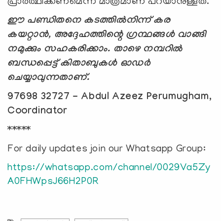
പ്രാര്‍ത്ഥിക്കണമെന്ന് മാത്രമാണ് പറയാനുള്ളത്.
ഈ പണ്ഡിതനെ കടത്തില്‍നിന്ന് കര
കയറ്റാന്‍, അദ്ദേഹത്തിന്റെ ഗ്രന്ഥങ്ങള്‍ വാങ്ങി
നമുക്കും സഹകരിക്കാം. താഴെ നമ്പറില്‍
ബന്ധപ്പെട്ട് കിതാബുകള്‍ ഓഡര്‍
ചെയ്യാവുന്നതാണ്.
97698 32727 - Abdul Azeez Perumugham,
Coordinator
*****
For daily updates join our Whatsapp Group:
https://whatsapp.com/channel/0029Va5Zy
A0FHWpsJ66H2P0R