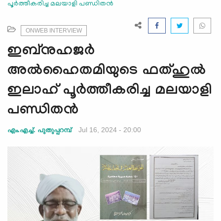
പൂര്‍ത്തീകരിച്ച മലയാളി പണ്ഡിതന്‍
e
N
a
ONWEB INTERVIEW
v
ഇബ്നുഹജര്‍
i
g
അല്‍ഹൈതമിയുടെ ഫത്ഹുല്‍
a
ഇലാഹ് പൂര്‍ത്തീകരിച്ച മലയാളി
t
i
പണ്ഡിതന്‍
o
n
Jul 16, 2024 - 20:00
എം.എച്ച്. പുതുപ്പറമ്പ്