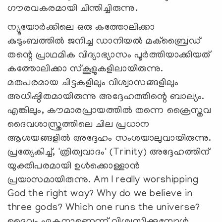
ഗൗരവകരമായി ചിന്തിച്ചിരുന്നു.
ന്യൂയോർക്കിലെ ഒരു കത്തോലിക്കാ
കുടുംബത്തിൽ ജനിച്ച ഡാനിയൽ മക്ബ്രൈഡ്
തന്റെ പ്രാഥമിക വിദ്യാഭ്യാസം പൂർത്തിയാക്കിയത്
കത്തോലിക്കാ സ്കൂളുകളിലായിരുന്നു.
മതപരമായ ചിട്ടകളിലും വിശ്വാസങ്ങളിലും
അധിഷ്ഠിതമായിരുന്നു അദ്ദേഹത്തിന്റെ ബാല്യം.
എങ്കിലും, കൗമാരപ്രായത്തിൽ തന്നെ ക്രൈസ്തവ
ദൈവശാസ്ത്രത്തിലെ ചില പ്രധാന
ആശയങ്ങളിൽ അദ്ദേഹം സംശയാലുവായിരുന്നു.
പ്രത്യേകിച്ച്, 'ത്രിത്വവാദം' (Trinity) അദ്ദേഹത്തിന്
യുക്തിപരമായി ഉൾക്കൊള്ളാൻ
പ്രയാസമായിരുന്നു. Am I really worshipping
God the right way? Why do we believe in
three gods? Which one runs the universe?
ദൈവം ഏകനാണെന്ന് വിശ്വസിക്കുമ്പോൾ