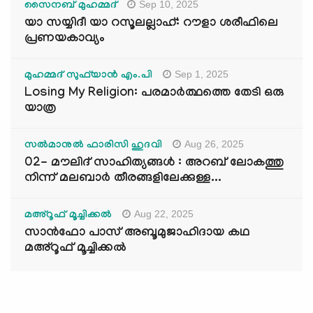
Sep 10, 2025
സൈനബ് മുഹമ്മദ്
യാ സയ്യിദീ യാ റസൂലല്ലാഹ്: റൗളാ ശരീഫിലെ
പ്രണയകാവ്യം
Sep 1, 2025
മുഹമ്മദ് സുഫ്‌യാൻ എം.പി
Losing My Religion: പരമാർത്ഥത്തെ തേടി ഒരു
യാത്ര
Aug 26, 2025
സൽമാനുൽ ഫാരിസി ഹുദവി
02- മൗലിദ് സാഹിത്യങ്ങൾ : അറബ് ലോകത്തു
നിന്ന് മലബാർ തീരങ്ങളിലേക്കുള്ള...
Aug 22, 2025
മഅ്റൂഫ് മൂച്ചിക്കല്‍
സാൻഫോ പാസ് അബൂമുജാഹിദായ കഥ
മഅ്റൂഫ് മൂച്ചിക്കല്‍