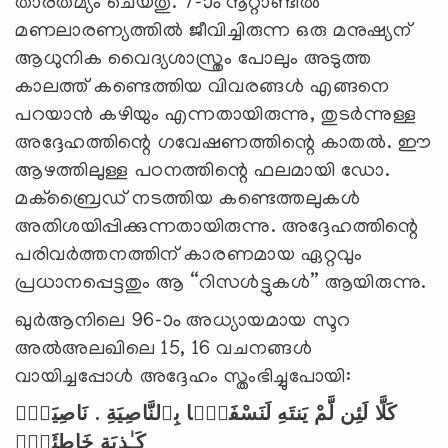
താരതമ്യം ചെയ്തു. 7-ാം നൂറ്റാണ്ടിൽ
മണലാരണ്യത്തിൽ ജീവിച്ചിരുന്ന ഒരു മനുഷ്യന്
ആധുനിക വൈദ്യശാസ്ത്രം പോലും അടുത്ത
കാലത്ത് കണ്ടെത്തിയ വിവരങ്ങൾ എങ്ങനെ
പറയാൻ കഴിയും എന്നതായിരുന്നു, തുടര്‍ന്നുള്ള
അദ്ദേഹത്തിന്റെ ഗവേഷണത്തിന്റെ കാതൽ. ഈ
ആഴത്തിലുള്ള പഠനത്തിന്റെ ഫലമായി ഡോ.
മക്ബ്രൈഡ് നടത്തിയ കണ്ടെത്തലുകൾ
അതിശയിപ്പിക്കുന്നതായിരുന്നു. അദ്ദേഹത്തിന്റെ
പരിവർത്തനത്തിന് കാരണമായ ഏറ്റവും
പ്രധാനപ്പെട്ടതും ആ “റിസൾട്ടുകൾ” ആയിരുന്നു.
ഖുർആനിലെ 96-ാം അധ്യായമായ സൂറ
അൽഅലഖിലെ 15, 16 വചനങ്ങൾ
വായിച്ചപ്പോൾ അദ്ദേഹം സ്തംഭിച്ചുപോയി:
نَاصِيَةٍۢ
.
بِٱلنَّاصِيَةِ
لَنَسْفَعًۢا
يَنتَهِ
لَّمْ
لَئِن
كَلَّا
كَـٰذِبَةٍ
خَاطِئَةٍۢ