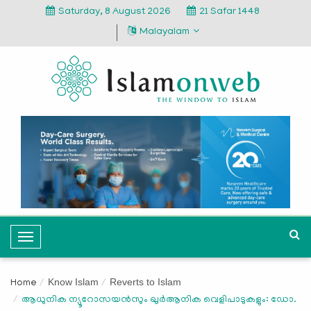
Saturday, 8 August 2026
21 Safar 1448
Malayalam
T
o
g
Know Islam
Reverts to Islam
Home
g
ആധുനിക ന്യൂറോസയൻസും ഖുർആനിക വെളിപാടുകളും: ഡോ.
l