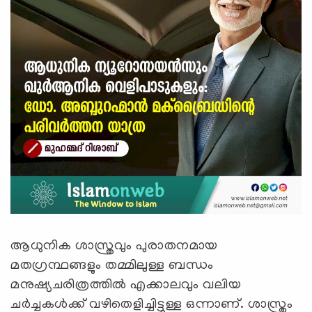
ആധുനിക ശാസ്ത്രവും പുരാതനമായ
മതഗ്രന്ഥങ്ങളും തമ്മിലുള്ള ബന്ധം
മനുഷ്യചരിത്രത്തിൽ എക്കാലവും വലിയ
ചർച്ചകൾക്ക് വഴിതെളിച്ചിട്ടുള്ള ഒന്നാണ്. ശാസ്ത്രം