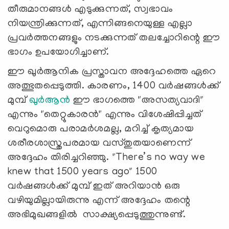
തീരുമാനങ്ങൾ എടുക്കുന്നത്, സ്വഭാവം
നിയന്ത്രിക്കുന്നത്, എന്നിങ്ങനെയുള്ള എല്ലാ
പ്രവർത്തനങ്ങളും നടക്കുന്നത് തലച്ചോറിന്റെ ഈ
ഭാഗം ഉപയോഗിച്ചാണ്.
ഈ ഖുർആനിക പ്രസ്താവന അദ്ദേഹത്തെ ഏറെ
അത്ഭുതപ്പെടുത്തി. കാരണം, 1400 വർഷങ്ങൾക്ക്
മുമ്പ്
ഖുർആൻ
ഈ ഭാഗത്തെ "അസത്യവാദി"
എന്നും "തെറ്റുകാരൻ" എന്നും വിശേഷിപ്പിച്ചത്
വെറുമൊരു പരാമര്‍ശമല്ല, മറിച്ച് കൃത്യമായ
ശരീരശാസ്ത്രപരമായ വസ്തുതയാണെന്ന്
അദ്ദേഹം തിരിച്ചറിഞ്ഞു. "There’s no way we
knew that 1500 years ago" 1500
വർഷങ്ങൾക്ക് മുമ്പ് ഇത് അറിയാൻ ഒരു
വഴിയുമില്ലായിരുന്നു എന്ന് അദ്ദേഹം തന്റെ
അഭിമുഖങ്ങളിൽ സാക്ഷ്യപ്പെടുത്തുന്നുണ്ട്.