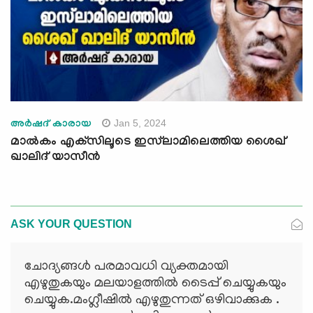
Jan 5, 2024
അർഷദ് കാരായ
മാൽകം എക്‌സിലൂടെ ഇസ്‍ലാമിലെത്തിയ ശൈഖ്
ഖാലിദ് യാസീന്‍
ASK YOUR QUESTION
ചോദ്യങ്ങള്‍ പരമാവധി വ്യക്തമായി
എഴുതുകയും മലയാളത്തില്‍ ടൈപ്പ് ചെയ്യുകയും
ചെയ്യുക.മംഗ്ലീഷില്‍ എഴുതുന്നത് ഒഴിവാക്കുക .