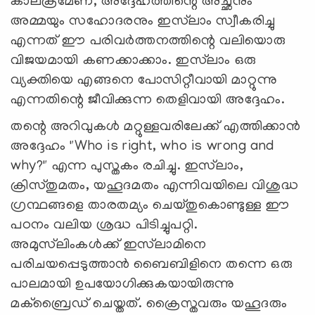
കാലക്രമേണ, അദ്ദേഹത്തിന്റെ അച്ഛനും
അമ്മയും സഹോദരനും ഇസ്‌ലാം സ്വീകരിച്ചു
എന്നത് ഈ പരിവർത്തനത്തിന്റെ വലിയൊരു
വിജയമായി കണക്കാക്കാം. ഇസ്‌ലാം ഒരു
വ്യക്തിയെ എങ്ങനെ പോസിറ്റീവായി മാറ്റുന്നു
എന്നതിന്റെ ജീവിക്കുന്ന തെളിവായി അദ്ദേഹം.
തന്റെ അറിവുകൾ മറ്റുള്ളവരിലേക്ക് എത്തിക്കാൻ
അദ്ദേഹം "Who is right, who is wrong and
why?" എന്ന പുസ്തകം രചിച്ചു. ഇസ്‌ലാം,
ക്രിസ്തുമതം, യഹൂദമതം എന്നിവയിലെ വിശുദ്ധ
ഗ്രന്ഥങ്ങളെ താരതമ്യം ചെയ്തുകൊണ്ടുള്ള ഈ
പഠനം വലിയ ശ്രദ്ധ പിടിച്ചുപറ്റി.
അമുസ്‌ലിംകൾക്ക് ഇസ്‌ലാമിനെ
പരിചയപ്പെടുത്താൻ ബൈബിളിനെ തന്നെ ഒരു
പാലമായി ഉപയോഗിക്കുകയായിരുന്നു
മക്‌ബ്രൈഡ് ചെയ്തത്. ക്രൈസ്തവരും യഹൂദരും