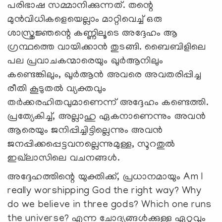
പരിഭാഷ സമ്മാനിക്കുന്നത്. തന്റെ
മുൻവിധികളെയെല്ലാം മാറ്റിവെച്ച് ഒരു
ശാസ്ത്രജ്ഞന്റെ കണ്ണിലൂടെ അദ്ദേഹം ആ
ഗ്രന്ഥത്തെ വായിക്കാൻ തുടങ്ങി. ബൈബിളിലെ
പല പ്രവാചകന്മാരെയും ഖുർആനിലും
കണ്ടെങ്കിലും, ഖുർആൻ അവരെ അവതരിപ്പിച്ച
രീതി കൂടുതൽ വ്യക്തവും
തർക്കരഹിതവുമാണെന്ന് അദ്ദേഹം കണ്ടെത്തി.
പ്രത്യേകിച്ച്, അല്ലാഹു ഏകനാണെന്നും അവന്‍
ആരെയും ജനിപ്പിച്ചിട്ടില്ലെന്നും അവന്‍
ജനപ്പിക്കപ്പെട്ടവനല്ലെന്നുമുള്ള, സൂറതുല്‍
ഇഖ്‍ലാസിലെ വചനങ്ങൾ.
അദ്ദേഹത്തിന്റെ യുക്തിക്ക്, പ്രധാനമായും Am I
really worshipping God the right way? Why
do we believe in three gods? Which one runs
the universe? എന്ന ചോദ്യങ്ങൾക്കുള്ള ഏറ്റവും