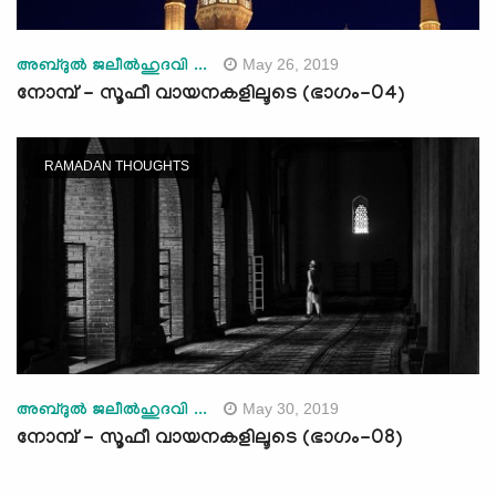
May 26, 2019
അബ്ദുല്‍ ജലീല്‍ഹുദവി ...
നോമ്പ് - സൂഫീ വായനകളിലൂടെ (ഭാഗം-04)
RAMADAN THOUGHTS
May 30, 2019
അബ്ദുല്‍ ജലീല്‍ഹുദവി ...
നോമ്പ് - സൂഫീ വായനകളിലൂടെ (ഭാഗം-08)