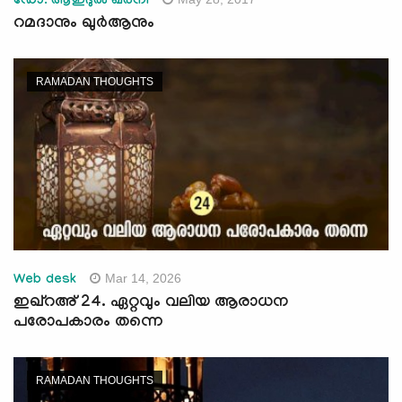
ഡോ. ആഇദുല്‍ ഖര്‍നി
റമദാനും ഖുര്‍ആനും
RAMADAN THOUGHTS
Mar 14, 2026
Web desk
ഇഖ്റഅ് 24. ഏറ്റവും വലിയ ആരാധന
പരോപകാരം തന്നെ
RAMADAN THOUGHTS