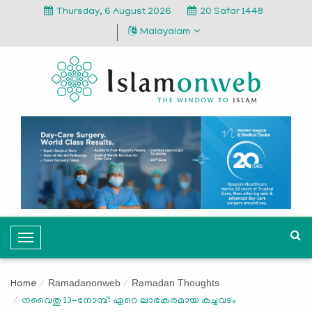
Thursday, 6 August 2026
20 Safar 1448
Malayalam
T
o
g
Ramadanonweb
Ramadan Thoughts
Home
g
നവൈതു 13-നോമ്പ്: ഏറെ ലാഭകരമായ കച്ചവടം
l