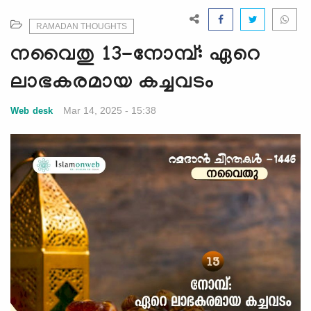
e
N
RAMADAN THOUGHTS
a
നവൈതു 13-നോമ്പ്: ഏറെ
v
i
ലാഭകരമായ കച്ചവടം
g
a
Mar 14, 2025 - 15:38
Web desk
t
i
o
n