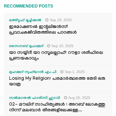
RECOMMENDED POSTS
Sep 29, 2025
മഅ്റൂഫ് മൂച്ചിക്കല്‍
ഇമോഷണൽ ഇന്റലിജൻസ്:
പ്രവാചകജീവിതത്തിലെ പാഠങ്ങൾ
Sep 10, 2025
സൈനബ് മുഹമ്മദ്
യാ സയ്യിദീ യാ റസൂലല്ലാഹ്: റൗളാ ശരീഫിലെ
പ്രണയകാവ്യം
Sep 1, 2025
മുഹമ്മദ് സുഫ്‌യാൻ എം.പി
Losing My Religion: പരമാർത്ഥത്തെ തേടി ഒരു
യാത്ര
Aug 26, 2025
സൽമാനുൽ ഫാരിസി ഹുദവി
02- മൗലിദ് സാഹിത്യങ്ങൾ : അറബ് ലോകത്തു
നിന്ന് മലബാർ തീരങ്ങളിലേക്കുള്ള...