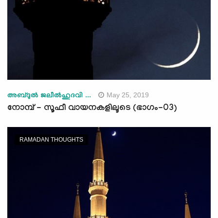
May 25, 2019
അബ്ദുല്‍ ജലീല്‍ഹുദവി ...
നോമ്പ് - സൂഫീ വായനകളിലൂടെ (ഭാഗം-03)
RAMADAN THOUGHTS