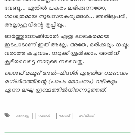
വേണ്ടൂ... എങ്കില്‍ പകരം ലഭിക്കുന്നതോ,
ശാശ്വതമായ സുഖസൗകര്യങ്ങള്‍... അതിലുപരി,
അല്ലാഹുവിന്റെ തൃപ്തിയും.
ഓര്‍ത്തുനോക്കിയാല്‍ എത്ര ലാഭകരമായ
ഇടപാടാണ് ഇത് അല്ലേ. അതേ, ഒരിക്കലും നഷ്ടം
വരാത്ത കച്ചവടം. നമുക്ക് ശ്രമിക്കാം. അതിന്
കൂടിയാവട്ടെ നമ്മുടെ നവൈതു.
ശൈഖ് മഹ്മൂദ്‌ അല്‍-മിസ്‌രി എഴുതിയ റമദാനും
മഗ്ഫിറത്തിന്റെ (പാപം മോചനം) വഴികളും
എന്ന ലഘു ഗ്രന്ഥത്തില്‍നിന്നെടുത്തത്.
നവൈതു
റമദാന്‍
നോമ്പ്
മഗ്ഫിറത്