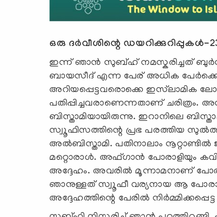
ഒരു ദർവീശിന്റെ ഡയറിക്കുറിപ്പുകൾ-2
ഇന്ന് ഞാൻ സുബ്ഹ് നമസ്കരിച്ചത് ബു
ബായസീദ് എന്ന പേര് അധിക പേർക്ക
അറിയപ്പെട്ടവരൊക്കെ ഇസ്‍ലാമിക ലോക
പതിപ്പിച്ചവരാണെന്നതാണ് ചരിത്രം
ബിസ്താമിയായിരുന്നു. ഇറാനിലെ ബിസ്ത
സ്വൂഫിസത്തിന്റെ പ്രഭ പരത്തിയ സു
അൽബിസ്താമി. പതിനാലാം നൂറ്റാണ്ടി
മറ്റൊരാൾ. അഫ്ഗാൻ പോരാളിയും കവിയു
അദ്ദേഹം. അവരിൽ മൂന്നാമനാണ് പോ
ഞാനുള്ളത് സ്വൂഫീ വര്യനായ ആ പോരാള
അദ്ദേഹത്തിന്റെ പേരിൽ നിർമ്മിക്കപ്പെട്
സുബ്ഹി നിസ്കരിച്ച് ഞാൻ പുറത്തിറങ്ങി. പ