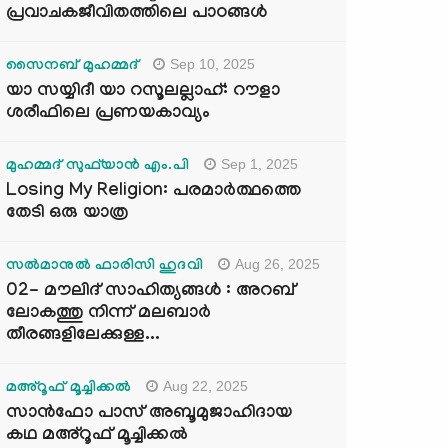
പ്രവാചകജീവിതത്തിലെ പാഠങ്ങൾ
Sep 10, 2025
സൈനബ് മുഹമ്മദ്
യാ സയ്യിദീ യാ റസൂലല്ലാഹ്: റൗളാ
ശരീഫിലെ പ്രണയകാവ്യം
Sep 1, 2025
മുഹമ്മദ് സുഫ്‌യാൻ എം.പി
Losing My Religion: പരമാർത്ഥത്തെ
തേടി ഒരു യാത്ര
Aug 26, 2025
സൽമാനുൽ ഫാരിസി ഹുദവി
02- മൗലിദ് സാഹിത്യങ്ങൾ : അറബ്
ലോകത്തു നിന്ന് മലബാർ
തീരങ്ങളിലേക്കുള്ള...
Aug 22, 2025
മഅ്റൂഫ് മൂച്ചിക്കല്‍
സാൻഫോ പാസ് അബൂമുജാഹിദായ
കഥ മഅ്റൂഫ് മൂച്ചിക്കല്‍