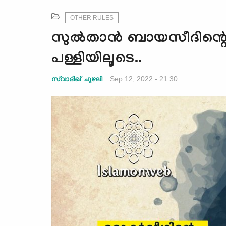
OTHER RULES
സുൽതാൻ ബായസീദിന്റെ ഓ
പള്ളിയിലൂടെ..
Sep 12, 2022 - 21:30
സ്വാദിഖ് ചുഴലി