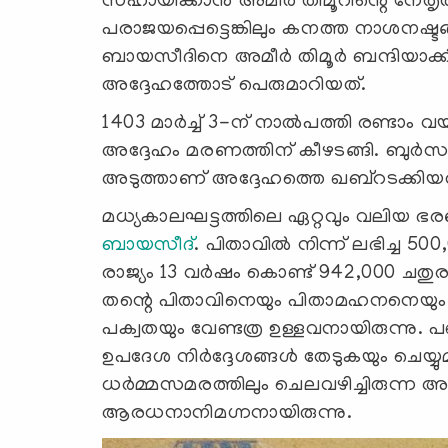
സഹായിക്കാൻ അമീർ തിമൂറിന്റെ നേതൃ
പരാജയപ്പെട്ടെങ്കിലും കനത്ത നാശനഷ്ടങ
ബായസീദിനെ അമീർ തിമൂർ ബന്ദിയാക്
അദ്ദേഹത്തോട് പെരുമാറിയത്.
1403 മാർച്ച് 3-ന് നാൽപത്തി രണ്ടാം വ
അദ്ദേഹം മരണത്തിന് കീഴടങ്ങി. ബുർസയ
അടുത്താണ് അദ്ദേഹത്തെ ഖബ്റടക്കി
മധ്യകാലഘട്ടത്തിലെ ഏറ്റവും വലിയ 
ബായസീദ്
. പിതാവിൽ നിന്ന് ലഭിച്ച 500
രാജ്യം 13 വർഷം കൊണ്ട് 942,000 ചതുരശ്
തന്റെ പിതാവിനെയും പിതാമഹനനെയ
പക്വതയും വേണ്ടത്ര ഉള്ളവനായിരുന്നു.
ഉപദേശ നിർദ്ദേശങ്ങൾ തേടുകയും ചെയ്യുമാ
ധർമ്മസമരത്തിലും ചെലവഴിച്ചിരുന്ന അദ
ആരധനാനിമഗ്നനായിരുന്നു.