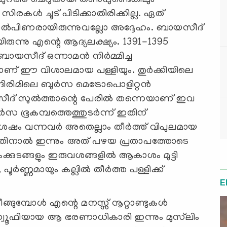
ിരകൾ ചൂട് പിടിക്കാതിരിക്കില്ല. ഏത്
ന്നൽപിണരായിരുന്നുവല്ലോ അദ്ദേഹം. ബായസീദ്
യിരുന്നു എന്റെ ആദ്യലക്ഷ്യം. 1391-1395
ബായസീദ് ഒന്നാമൻ നിർമ്മിച്ച
ാണ് ഈ വിശാലമായ പള്ളിയും. തുർക്കിയിലെ
ദിരിമിലെ ബുർസ മെട്രോപൊളിറ്റൻ
ായസീദ് സുൽത്താന്റെ പേരിൽ തന്നെയാണ് ഇവ
ുർസ ഭൂകമ്പത്തെത്തുടർന്ന് ഇതിന്
ം ശേഷം വന്നവർ അതെല്ലാം തീർത്ത് വിപുലമായ
ിനാൽ ഇന്നും അത് പഴയ പ്രതാപത്തോടെ
ക്കുടങ്ങളും ഇരുവശങ്ങളിൽ ആകാശം മുട്ടി
 പൂർണ്ണമായും കല്ലിൽ തീർത്ത പള്ളിക്ക്
E
ീങ്ങുമ്പോൾ എന്റെ മനസ്സ് നൂറ്റാണ്ടുകൾ
. സ്വൂഫിയായ ആ ഭരണാധികാരി ഇന്നും മുസ്‍ലിം