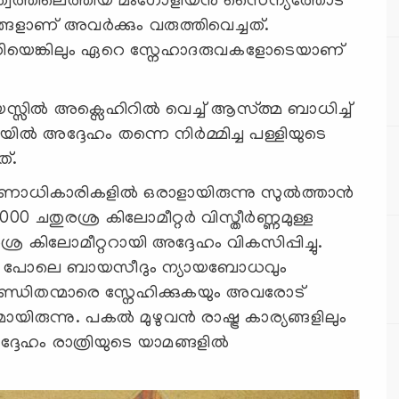
ത്വത്തിലെത്തിയ മംഗോളിയൻ സൈന്യത്തോട്
്ങളാണ് അവർക്കും വരുത്തിവെച്ചത്.
കിയെങ്കിലും ഏറെ സ്നേഹാദരുവകളോടെയാണ്
യസ്സിൽ അക്സെഹിറിൽ വെച്ച് ആസ്ത്മ ബാധിച്ച്
ിൽ അദ്ദേഹം തന്നെ നിർമ്മിച്ച പള്ളിയുടെ
യത്.
ഭരണാധികാരികളിൽ ഒരാളായിരുന്നു സുൽത്താൻ
,000 ചതുരശ്ര കിലോമീറ്റർ വിസ്തീർണ്ണമുള്ള
ര കിലോമീറ്ററായി അദ്ദേഹം വികസിപ്പിച്ചു.
ും പോലെ ബായസീദും ന്യായബോധവും
 പണ്ഡിതന്മാരെ സ്നേഹിക്കുകയും അവരോട്
യിരുന്നു. പകൽ മുഴുവൻ രാഷ്ട്ര കാര്യങ്ങളിലും
്ദേഹം രാത്രിയുടെ യാമങ്ങളിൽ