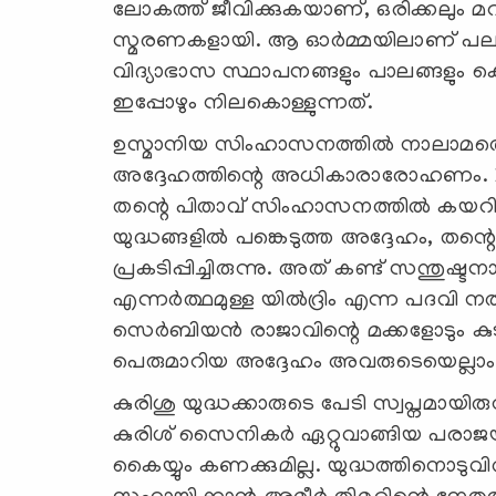
ലോകത്ത് ജീവിക്കുകയാണ്, ഒരിക്കലും മറ
സ്മരണകളായി. ആ ഓർമ്മയിലാണ് പലരും 
വിദ്യാഭാസ സ്ഥാപനങ്ങളും പാലങ്ങളും കെട
ഇപ്പോഴും നിലകൊള്ളുന്നത്.
ഉസ്മാനിയ സിംഹാസനത്തിൽ നാലാമത്തെ
അദ്ദേഹത്തിന്റെ അധികാരാരോഹണം. 13
തന്റെ പിതാവ് സിംഹാസനത്തിൽ കയറി
യുദ്ധങ്ങളിൽ പങ്കെടുത്ത അദ്ദേഹം, 
പ്രകടിപ്പിച്ചിരുന്നു. അത് കണ്ട് സന്തു
എന്നർത്ഥമുള്ള യിൽദ്രിം എന്ന പദവി നൽ
സെർബിയൻ രാജാവിന്റെ മക്കളോടും കുടു
പെരുമാറിയ അദ്ദേഹം അവരുടെയെല്ലാം
കുരിശു യുദ്ധക്കാരുടെ പേടി സ്വപ്നമായി
കുരിശ് സൈനികർ ഏറ്റുവാങ്ങിയ പരാജയ
കൈയ്യും കണക്കുമില്ല. യുദ്ധത്തിനൊ