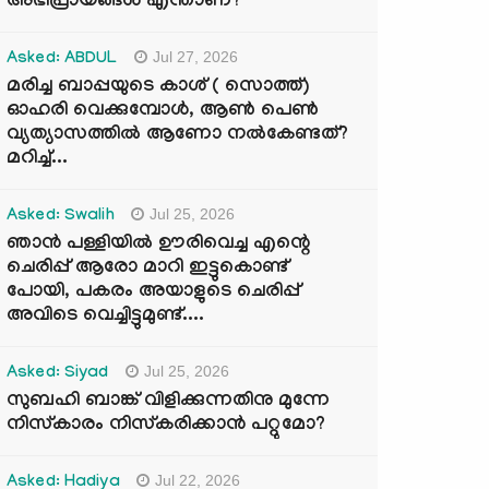
അഭിപ്രായങ്ങൾ എന്താണ്?
Jul 27, 2026
Asked: ABDUL
മരിച്ച ബാപ്പയുടെ കാശ് ( സൊത്ത്)
ഓഹരി വെക്കുമ്പോൾ, ആണ്‍ പെണ്‍
വ്യത്യാസത്തില്‍ ആണോ നല്‍കേണ്ടത്?
മറിച്ച്...
Jul 25, 2026
Asked: Swalih
ഞാൻ പള്ളിയിൽ ഊരിവെച്ച എന്റെ
ചെരിപ്പ് ആരോ മാറി ഇട്ടുകൊണ്ട്
പോയി, പകരം അയാളുടെ ചെരിപ്പ്
അവിടെ വെച്ചിട്ടുമുണ്ട്....
Jul 25, 2026
Asked: Siyad
സുബഹി ബാങ്ക് വിളിക്കുന്നതിനു മുന്നേ
നിസ്കാരം നിസ്കരിക്കാൻ പറ്റുമോ?
Jul 22, 2026
Asked: Hadiya