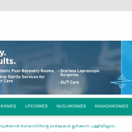
QHONWEB
LIFEONWEB
MUSLIMONWEB
RAMADANONWEB
സുൽതാൻ ബായസീദിന്റെ ഓർമ്മകൾ തുടിക്കുന്ന പള്ളിയിലൂടെ..