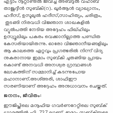
എട്ടാം നൂറ്റാണ്ടിൽ ജീവിച്ച അബ്ദുൽ വഹാബ്
താജുദ്ദീൻ സുബ്കി(റ). ഖുർആൻ വ്യാഖ്യാനം,
ഹദീസ്, ഉസൂലുൽ ഹദീസ്,സാഹിത്യം, ചരിത്രം,
തുടങ്ങി നിരവധി വിജ്ഞാന ശാഖകളിൽ
വ്യുൽപത്തി നേടിയ അദ്ദേഹം ഫിഖ്ഹിലും
ഉസ്വൂലിലും പകരം വെക്കാനില്ലാത്ത പണ്ഡിത
കേസരിയായിരുന്നു. ഓരോ വിജ്ഞാനീയങ്ങളിലും
ആ കാലത്തെ ഏറ്റവും പ്രഗത്ഭരിൽ നിന്ന് വിദ്യ
നുകരാനായ ഇമാം സുബ്കി ചുരുങ്ങിയ പ്രായം
കൊണ്ട് അനവധി അനശ്വര ഗ്രന്ഥങ്ങൾ
ലോകത്തിന് സമ്മാനിച്ച് കടന്നുപോയ
മഹാനാണ്.അശ്അരി, ശാഫിഈ
സരണിയാണ് അദ്ദേഹം അനുധാവനം ചെയ്തത്.
ജനനം, ജീവിതം:
ഈജിപ്തിലെ മനൂഫിയ ഗവർണറേറ്റിലെ സുബ്ക്