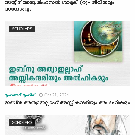
സയ്യിദ് അബുൽഹസൻ ശാദുലി (റ)- ജീവിതവും
സന്ദേശവും
SCHOLARS
Oct 21, 2024
മുഹമ്മദ് മുഫീദ്
ഇബ്നു അത്വാഇല്ലാഹ് അസ്സികന്ദരിയും അല്‍ഹികമും
SCHOLARS