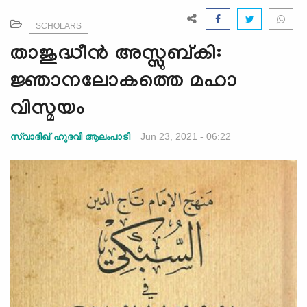
e
N
SCHOLARS
a
താജുദ്ധീൻ അസ്സുബ്കി:
v
i
ജ്ഞാനലോകത്തെ മഹാ
g
വിസ്മയം
a
t
Jun 23, 2021 - 06:22
സ്വാദിഖ് ഹുദവി ആലംപാടി
i
o
n