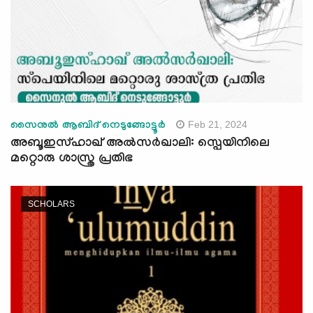
Feb 21, 2024
സൈനുൽ ആബിദ് നെടുങ്ങോട്ടൂർ
അബൂഇസ്ഹാഖ് അല്‍സര്‍ഖാലി: സ്പെയിനിലെ
മറ്റൊരു ശാസ്ത്ര പ്രതിഭ
SCHOLARS