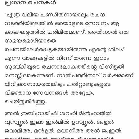
പ്രധാന രചനകൾ
"എത്ര വലിയ പണ്ഡിതനായാലും രചന
നടത്തിയിലെങ്കിൽ അയാളുടെ സേവനം ആ
കാലഘട്ടത്തിൽ പരിമിതമാണ്. അതിനാൽ ഒരു
സമയമൊഴിയാതെ
രചനയിലേർപ്പെടുകയായിരുന്നു എന്റെ ശീലം"
എന്ന വാക്കുകളിൽ നിന്ന് തന്നെ ഇമാം
സുബ്കിയുടെ രചനാലോകത്തിന്റെ വിസ്തൃതി
മനസ്സിലാകുന്നുണ്ട്. നാൽപത്തിനാല് വർഷമാണ്
ജീവിക്കാനായതെങ്കിലും പതിറ്റാണ്ടുകളുടെ
വിജ്ഞാന സേവനങ്ങൾ അദ്ദേഹം
ചെയ്തുതീർത്തു.
അൽ ഇബ്ഹാജ് ഫി ശറഹി മിൻഹാജിൽ
വുസ്വൂൽ ഇലാ ഇൽമിൽ ഉസ്വൂൽ, ജംഉൽ
ജവാമിഅ, മൻഉൽ മവാനിഅ അൻ ജംഇൽ