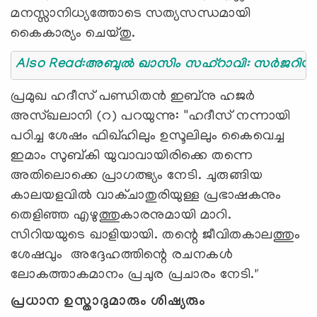
മനസ്സാനിധ്യത്തോടെ സത്യസന്ധമായി
കൈകാര്യം ചെയ്തു.
Also Read:അബുൽ ഖാസിം സഹ്റാവി: സർജറിയുട
പ്രമുഖ ഹദീസ് പണ്ഡിതൻ ഇബ്നു ഹജർ
അസ്ഖലാനി (റ) പറയുന്നു: ''ഹദീസ് നന്നായി
പഠിച്ച ശേഷം ഫിഖ്ഹിലും ഉസൂലിലും കൈവെച്ച
ഇമാം സുബ്കി യുവാവായിരിക്കെ തന്നെ
അതിലൊക്കെ പ്രാഗത്ഭ്യം നേടി. ചുരുങ്ങിയ
കാലയളവിൽ വാക്ചാതുരിയുള്ള പ്രഭാഷകനും
തെളിഞ്ഞ എഴുത്തുകാരനുമായി മാറി.
സിറിയയുടെ ഖാളിയായി. തന്റെ ജീവിതകാലത്തും
ശേഷവും അദ്ദേഹത്തിന്റെ രചനകൾ
ലോകത്താകമാനം പ്രചുര പ്രചാരം നേടി."
പ്രധാന ഉസ്താദുമാരും ശിഷ്യരും