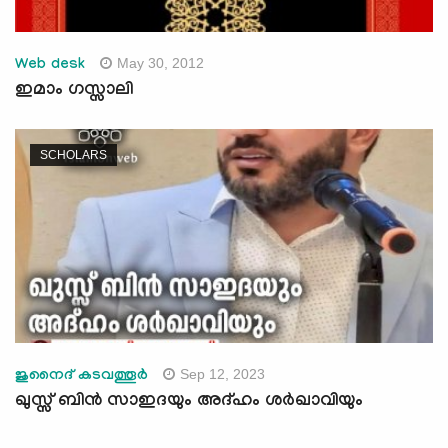
May 30, 2012
Web desk
ഇമാം ഗസ്സാലി
SCHOLARS
Sep 12, 2023
ജുനൈദ് കടവത്തൂര്‍
ഖുസ്സ് ബിൻ സാഇദയും അദ്ഹം ശർഖാവിയും