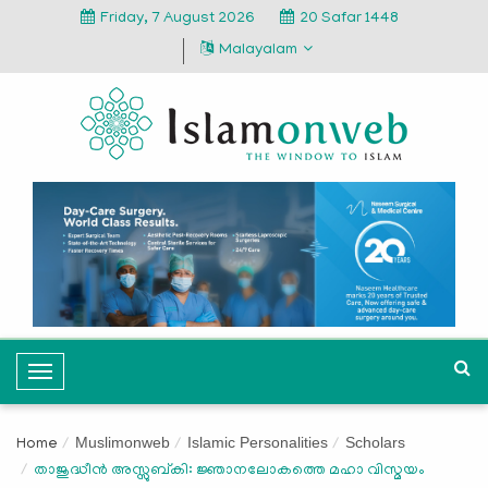
Friday, 7 August 2026
20 Safar 1448
Malayalam
T
o
g
Muslimonweb
Islamic Personalities
Scholars
Home
g
താജുദ്ധീൻ അസ്സുബ്കി: ജ്ഞാനലോകത്തെ മഹാ വിസ്മയം
l