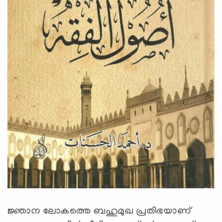
ജ്ഞാന ലോകത്തെ ബഹുമുഖ പ്രതിഭയാണ്