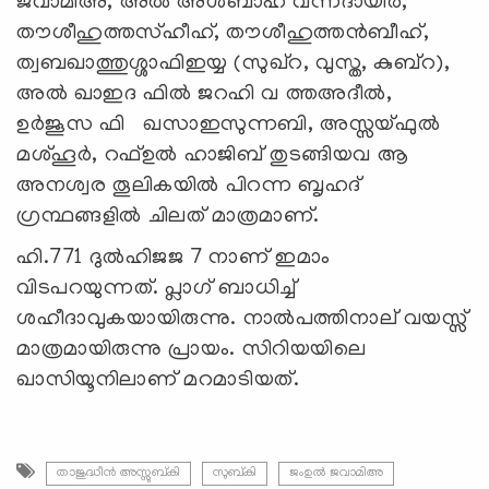
ജവാമിഅ, അൽ അശ്ബാഹ് വന്നദായിർ,
തൗശീഹുത്തസ്ഹീഹ്, തൗശീഹുത്തൻബീഹ്,
ത്വബഖാത്തുശ്ശാഫിഇയ്യ (സുഖ്റ, വുസ്ത, കുബ്റ),
അൽ ഖാഇദ ഫിൽ ജറഹി വ ത്തഅദീൽ,
ഉർജൂസ ഫി ഖസാഇസുന്നബി, അസ്സയ്ഫുൽ
മശ്ഹൂർ, റഫ്ഉൽ ഹാജിബ് തുടങ്ങിയവ ആ
അനശ്വര തൂലികയിൽ പിറന്ന ബൃഹദ്
ഗ്രന്ഥങ്ങളിൽ ചിലത് മാത്രമാണ്.
ഹി.771 ദുൽഹിജജ 7 നാണ് ഇമാം
വിടപറയുന്നത്. പ്ലാഗ് ബാധിച്ച്
ശഹീദാവുകയായിരുന്നു. നാൽപത്തിനാല് വയസ്സ്
മാത്രമായിരുന്നു പ്രായം. സിറിയയിലെ
ഖാസിയൂനിലാണ് മറമാടിയത്.
താജുദ്ധീൻ അസ്സുബ്കി
സുബ്കി
ജംഉൽ ജവാമിഅ