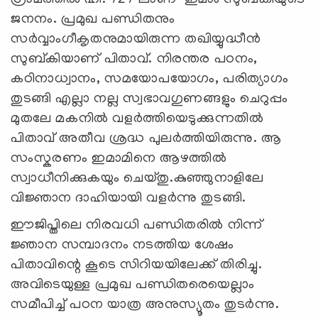
ഗ്രാമത്തിൽ ഹി. 727 ലാണ് ഇമാം സുബ്കിയുടെ
ജനനം. പ്രമുഖ പണ്ഡിതനും
സർവ്വാംഗീകൃതനുമായിരുന്ന തഖിയ്യുദ്ധീൻ
സുബ്കിയാണ് പിതാവ്. നിരന്തര പഠനം,
കഠിനാധ്വാനം, സമയോപയോഗം, പരിത്യാഗം
തുടങ്ങി എല്ലാ നല്ല സ്വഭാവഗുണങ്ങളും ചെറുപ്പം
മുതലേ മകനിൽ വളർത്തിയെടുക്കുന്നതിൽ
പിതാവ് അതീവ ശ്രദ്ധ പുലർത്തിയിരുന്നു. ആ
സംസ്കരണം ഇമാമിനെ ആഴത്തിൽ
സ്വാധീനിക്കുകയും ചെയ്തു.കുഞ്ഞുനാളിലേ
വിജ്ഞാന ദാഹിയായി വളർന്നു തുടങ്ങി.
ഈജിപ്തിലെ നിരവധി പണ്ഡിതരിൽ നിന്ന്
ജ്ഞാന സമ്പാദനം നടത്തിയ ശേഷം
പിതാവിന്റെ കൂടെ സിറിയയിലേക്ക് തിരിച്ചു.
അവിടെയുള്ള പ്രമുഖ പണ്ഡിതരെയെല്ലാം
സമീപിച്ച് പഠന യാത്ര അനുസ്യൂതം തുടർന്നു.