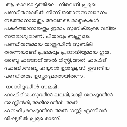
ആ കാലഘട്ടത്തിലെ നിരവധി പ്രമുഖ
പണ്ഡിതന്മാരിൽ നിന്ന് ജ്ഞാനസമ്പാദനം
നടത്താനായതും അവരുടെ മാതൃകകൾ
പകർത്താനായതും ഇമാം സുബ്കിയുടെ വലിയ
സൗഭാഗ്യമാണ്. പിതാവും ബഹുമുഖ
പണ്ഡിതനുമായ താജുദ്ധീൻ സുബ്കി
തന്നെയാണ് പ്രഥമവും പ്രധാനിയുമായ ഗുരു.
അബൂ ഹജ്ജാജ് അൽ മിസ്സി,അൽ ഹാഫിദ്
ദഹബി,അബൂ ഹയ്യാൻ ഉൻദുലുസി തുടങ്ങിയ
പണ്ഡിതരും ഉസ്താദുമാരായിരുന്നു.
നാസിറുദ്ധീൻ സലമി,
ഹാഫിദ് ശംസുദ്ധീൻ ലഖമി,ഖാളി ശറഫുദ്ധീൻ
അസ്സിൽമി,അമീനുദ്ധീൻ അൽ
ഹനഫി,ശറഫുദ്ധീൻ അൽ ഗസ്സി എന്നിവർ
ശിഷ്യരിൽ പ്രമുഖരാണ്.