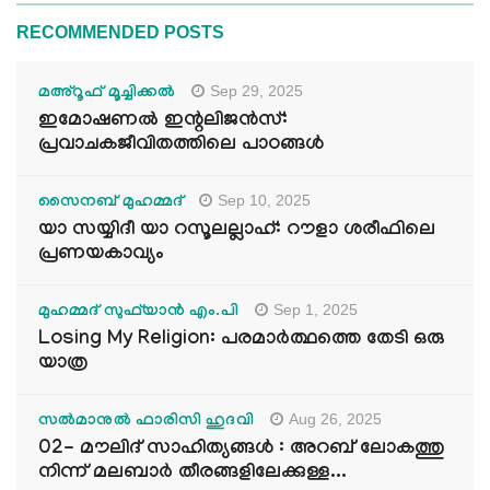
RECOMMENDED POSTS
Sep 29, 2025
മഅ്റൂഫ് മൂച്ചിക്കല്‍
ഇമോഷണൽ ഇന്റലിജൻസ്:
പ്രവാചകജീവിതത്തിലെ പാഠങ്ങൾ
Sep 10, 2025
സൈനബ് മുഹമ്മദ്
യാ സയ്യിദീ യാ റസൂലല്ലാഹ്: റൗളാ ശരീഫിലെ
പ്രണയകാവ്യം
Sep 1, 2025
മുഹമ്മദ് സുഫ്‌യാൻ എം.പി
Losing My Religion: പരമാർത്ഥത്തെ തേടി ഒരു
യാത്ര
Aug 26, 2025
സൽമാനുൽ ഫാരിസി ഹുദവി
02- മൗലിദ് സാഹിത്യങ്ങൾ : അറബ് ലോകത്തു
നിന്ന് മലബാർ തീരങ്ങളിലേക്കുള്ള...