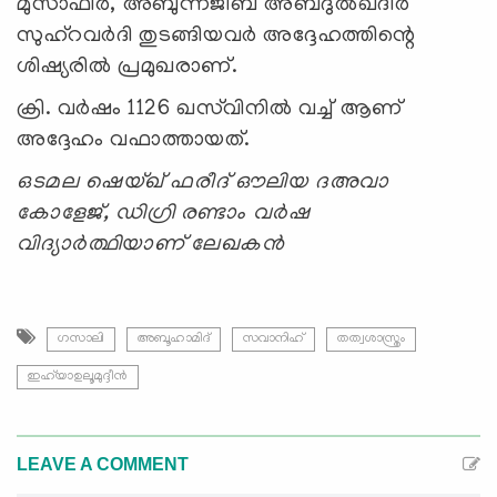
മുസാഫിർ, അബുന്നജീബ് അബ്ദുൽഖദീർ
സുഹ്റവർദി തുടങ്ങിയവർ അദ്ദേഹത്തിന്റെ
ശിഷ്യരില്‍ പ്രമുഖരാണ്.
ക്രി. വര്‍ഷം 1126 ഖസ്‌വിനിൽ വച്ച് ആണ്
അദ്ദേഹം വഫാത്തായത്.
ഒടമല ഷെയ്ഖ് ഫരീദ് ഔലിയ ദഅവാ
കോളേജ്, ഡിഗ്രി രണ്ടാം വര്‍ഷ
വിദ്യാര്‍ത്ഥിയാണ് ലേഖകന്‍
ഗസാലി
അബൂഹാമിദ്
സവാനിഹ്
തത്വശാസ്ത്രം
ഇഹ്‍യാഉലൂമുദ്ദീന്‍
LEAVE A COMMENT