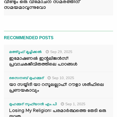
വീണ്ടും ഒരു വിമോചന സമരത്തിന്
സമയമാവുന്നുവോ
RECOMMENDED POSTS
Sep 29, 2025
മഅ്റൂഫ് മൂച്ചിക്കല്‍
ഇമോഷണൽ ഇന്റലിജൻസ്:
പ്രവാചകജീവിതത്തിലെ പാഠങ്ങൾ
Sep 10, 2025
സൈനബ് മുഹമ്മദ്
യാ സയ്യിദീ യാ റസൂലല്ലാഹ്: റൗളാ ശരീഫിലെ
പ്രണയകാവ്യം
Sep 1, 2025
മുഹമ്മദ് സുഫ്‌യാൻ എം.പി
Losing My Religion: പരമാർത്ഥത്തെ തേടി ഒരു