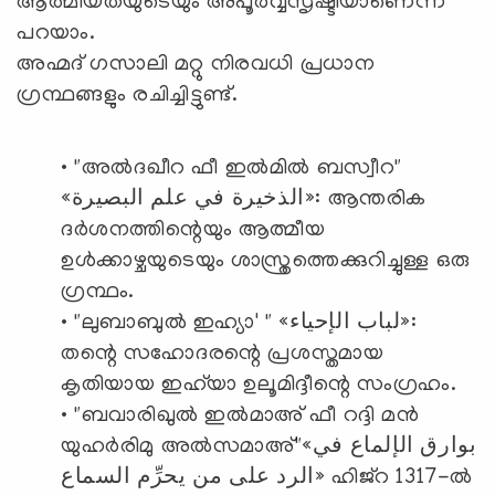
ആത്മീയതയുടെയും അപൂർവ്വസൃഷ്ടിയാണെന്ന്
പറയാം.
അഹ്മദ് ഗസാലി മറ്റു നിരവധി പ്രധാന
ഗ്രന്ഥങ്ങളും രചിച്ചിട്ടുണ്ട്.
• "അൽദഖീറ ഫീ ഇൽമിൽ ബസ്വീറ"
«الذخيرة في علم البصيرة»: ആന്തരിക
ദർശനത്തിന്റെയും ആത്മീയ
ഉൾക്കാഴ്ചയുടെയും ശാസ്ത്രത്തെക്കുറിച്ചുള്ള ഒരു
ഗ്രന്ഥം.
• "ലുബാബുൽ ഇഹ്യാ' " «لباب الإحياء»:
തന്റെ സഹോദരന്റെ പ്രശസ്തമായ
കൃതിയായ ഇഹ്‍യാ ഉലൂമിദ്ദീന്റെ സംഗ്രഹം.
• "ബവാരിഖുൽ ഇൽമാഅ് ഫീ റദ്ദി മൻ
യുഹർരിമു അൽസമാഅ്"«بوارق الإلماع في
الرد على من يحرِّم السماع» ഹിജ്റ 1317-ൽ