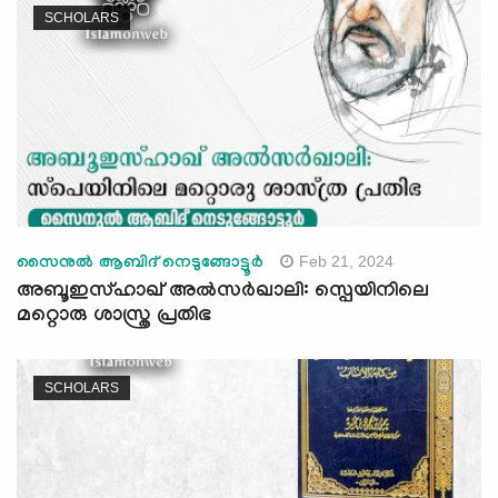
SCHOLARS
Feb 21, 2024
സൈനുൽ ആബിദ് നെടുങ്ങോട്ടൂർ
അബൂഇസ്ഹാഖ് അല്‍സര്‍ഖാലി: സ്പെയിനിലെ
മറ്റൊരു ശാസ്ത്ര പ്രതിഭ
SCHOLARS