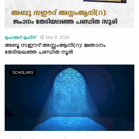
Mar 8, 2024
മുഹമ്മദ് മുഫീദ്
അബൂ സഈദ് അസ്സംആനി(റ): ജ്ഞാനം
തേടിയലഞ്ഞ പണ്ഡിത സൂരി
SCHOLARS