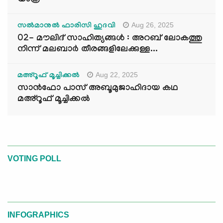
യാത്ര
Aug 26, 2025
സൽമാനുൽ ഫാരിസി ഹുദവി
02- മൗലിദ് സാഹിത്യങ്ങൾ : അറബ് ലോകത്തു
നിന്ന് മലബാർ തീരങ്ങളിലേക്കുള്ള...
Aug 22, 2025
മഅ്റൂഫ് മൂച്ചിക്കല്‍
സാൻഫോ പാസ് അബൂമുജാഹിദായ കഥ
മഅ്റൂഫ് മൂച്ചിക്കല്‍
VOTING POLL
INFOGRAPHICS