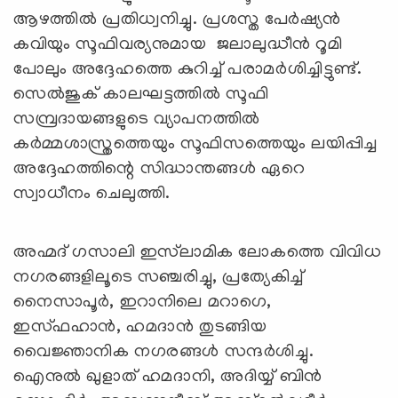
ആഴത്തിൽ പ്രതിധ്വനിച്ചു. പ്രശസ്ത പേർഷ്യൻ
കവിയും സൂഫിവര്യനുമായ ജലാലുദ്ധീൻ റൂമി
പോലും അദ്ദേഹത്തെ കുറിച്ച് പരാമർശിച്ചിട്ടുണ്ട്.
സെൽജുക് കാലഘട്ടത്തിൽ സൂഫി
സമ്പ്രദായങ്ങളുടെ വ്യാപനത്തിൽ
കർമ്മശാസ്ത്രത്തെയും സൂഫിസത്തെയും ലയിപ്പിച്ച
അദ്ദേഹത്തിന്റെ സിദ്ധാന്തങ്ങൾ ഏറെ
സ്വാധീനം ചെലുത്തി.
അഹ്മദ് ഗസാലി ഇസ്‌‍ലാമിക ലോകത്തെ വിവിധ
നഗരങ്ങളിലൂടെ സഞ്ചരിച്ചു, പ്രത്യേകിച്ച്
നൈസാപൂർ, ഇറാനിലെ മറാഗെ,
ഇസ്ഫഹാൻ, ഹമദാൻ തുടങ്ങിയ
വൈജ്ഞാനിക നഗരങ്ങൾ സന്ദർശിച്ചു.
ഐനുൽ ഖുളാത് ഹമദാനി, അദിയ്യ് ബിൻ