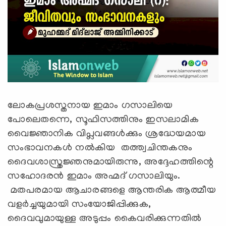
ലോകപ്രശസ്തനായ ഇമാം ഗസാലിയെ
പോലെതന്നെ, സൂഫിസത്തിനും ഇസ‍ലാമിക
വൈജ്ഞാനിക വിപ്ലവങ്ങൾക്കും ശ്രദ്ധേയമായ
സംഭാവനകൾ നൽകിയ തത്ത്വചിന്തകനും
ദൈവശാസ്ത്രജ്ഞനുമായിരുന്നു, അദ്ദേഹത്തിന്റെ
സഹോദരന്‍ ഇമാം അഹ്മദ് ഗസാലിയും.
മതപരമായ ആചാരങ്ങളെ ആന്തരിക ആത്മീയ
വളർച്ചയുമായി സംയോജിപ്പിക്കുക,
ദൈവവുമായുള്ള അടുപ്പം കൈവരിക്കുന്നതിൽ