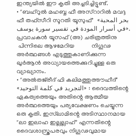
ഇന്ത്യയിൽ ഈ കൃതി അച്ചടിച്ചിട്ടുണ്ട്.
• "ബഹ്‌റുൽ മഹബ്ബ ഫീ അസ്റാറിൽ മവദ്ദ
ഫീ തഫ്സീറി സൂറതി യൂസുഫ്" «بحر المحبة
في أسرار المودة في تفسير سورة يوسف».
പ്രവാചകൻ യൂസഫ് (അ) ചരിത്രത്തിനു
പിന്നിലെ ആഴമേറിയ നിഗൂഢ
അർത്ഥങ്ങൾ എടുത്തുകാണിക്കുന്ന
ഖുർആൻ അധ്യായത്തെക്കുറിച്ചുള്ള ഒരു
വ്യാഖ്യാനം.
• "അൽതജ്‌രീദ് ഫി കലിമത്തുത്തൗഹീദ്"
«التجريد في كلمة التوحيد» : ദൈവത്തിന്റെ
ഏകത്വത്തെയും അതിന്റെ ആത്മീയ
അർത്ഥത്തെയും പര്യവേക്ഷണം ചെയ്യുന്ന
ഒരു കൃതി. ഇസ്‌‍ലാമിന്റെ അടിസ്ഥാനമായ
"ലാ ഇലാഹ ഇല്ലല്ലാഹ്" എന്നതിന്റെ
ദൈവശാസ്ത്രപരവും നിഗൂഢവുമായ