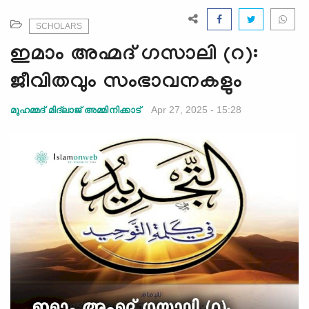
e
N
SCHOLARS
a
ഇമാം അഹ്മദ് ഗസാലി (റ):
v
i
ജീവിതവും സംഭാവനകളും
g
a
Apr 27, 2025 - 15:28
മുഹമ്മദ് മിദ്‌ലാജ് അമ്മിനിക്കാട്
t
i
o
n