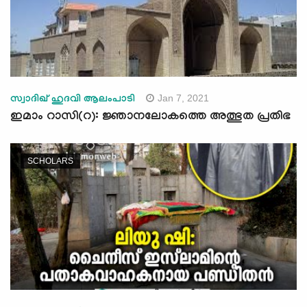
Jan 7, 2021
സ്വാദിഖ് ഹുദവി ആലംപാടി
ഇമാം റാസി(റ): ജ്ഞാനലോകത്തെ അത്ഭുത പ്രതിഭ
SCHOLARS