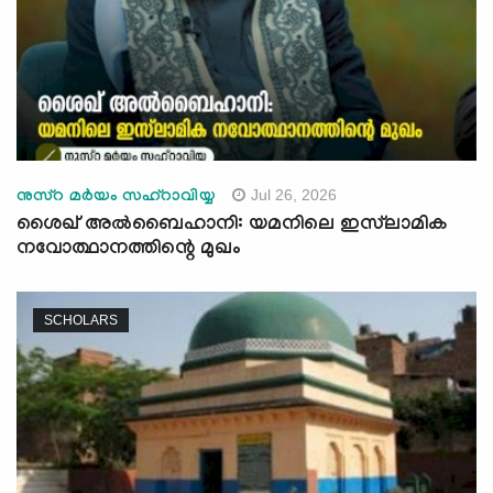
Jul 26, 2026
നുസ്റ മർയം സഹ്റാവിയ്യ
ശൈഖ് അൽബൈഹാനി: യമനിലെ ഇസ്‍ലാമിക
നവോത്ഥാനത്തിന്റെ മുഖം
SCHOLARS