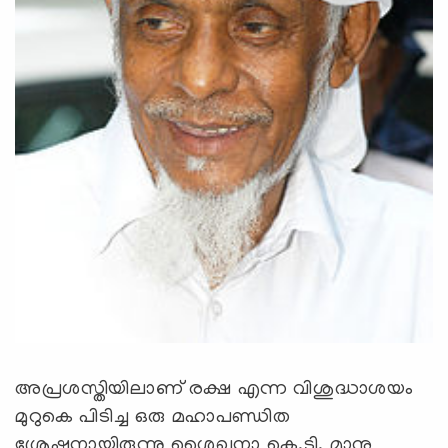
അപ്രശസ്തിയിലാണ് രക്ഷ എന്ന വിശുദ്ധാശയം
മുറുകെ പിടിച്ച ഒരു മഹാപണ്ഡിത
ശ്രേഷ്ഠനായിരുന്നു ശൈഖുനാ കെ.ടി. മാനു