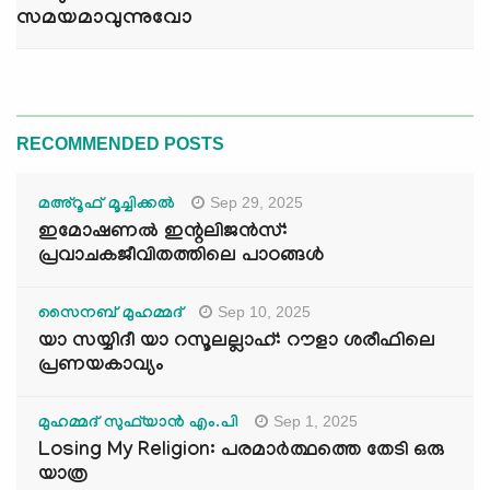
സമയമാവുന്നുവോ
RECOMMENDED POSTS
Sep 29, 2025
മഅ്റൂഫ് മൂച്ചിക്കല്‍
ഇമോഷണൽ ഇന്റലിജൻസ്:
പ്രവാചകജീവിതത്തിലെ പാഠങ്ങൾ
Sep 10, 2025
സൈനബ് മുഹമ്മദ്
യാ സയ്യിദീ യാ റസൂലല്ലാഹ്: റൗളാ ശരീഫിലെ
പ്രണയകാവ്യം
Sep 1, 2025
മുഹമ്മദ് സുഫ്‌യാൻ എം.പി
Losing My Religion: പരമാർത്ഥത്തെ തേടി ഒരു
യാത്ര