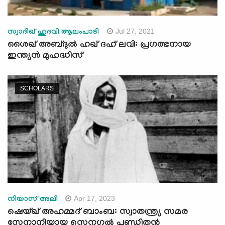
Jul 27, 2021
സ്വാദിഖ് ഹുദവി ആലംപാടി
ശൈഖ് അബ്ദുൽ ഹഖ് ദഹ് ലവി: പ്രഗത്ഭനായ
ഇന്ത്യൻ മുഹദ്ധിസ്
SCHOLARS
Apr 17, 2023
നിയാസ് അലി
ഷെയ്ഖ് അഹമ്മദ് ബാംബ: സ്വാതന്ത്ര്യ സമര
സേനാനിയായ സെനഗൽ പണ്ഡിതന്‍