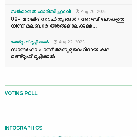
Aug 26, 2025
സൽമാനുൽ ഫാരിസി ഹുദവി
02- മൗലിദ് സാഹിത്യങ്ങൾ : അറബ് ലോകത്തു
നിന്ന് മലബാർ തീരങ്ങളിലേക്കുള്ള...
Aug 22, 2025
മഅ്റൂഫ് മൂച്ചിക്കല്‍
സാൻഫോ പാസ് അബൂമുജാഹിദായ കഥ
മഅ്റൂഫ് മൂച്ചിക്കല്‍
VOTING POLL
INFOGRAPHICS