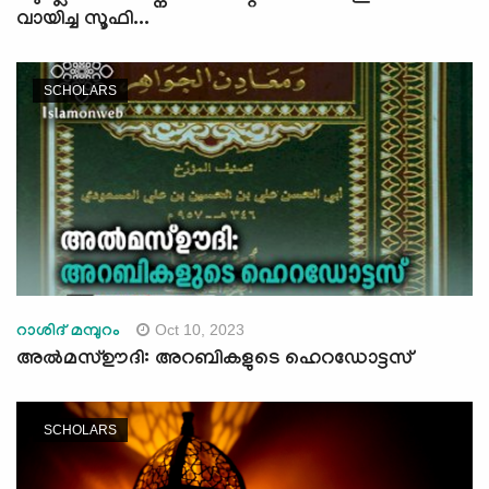
വായിച്ച സൂഫി...
SCHOLARS
Oct 10, 2023
റാശിദ് മമ്പുറം
അല്‍മസ്ഊദി: അറബികളുടെ ഹെറഡോട്ടസ്
SCHOLARS