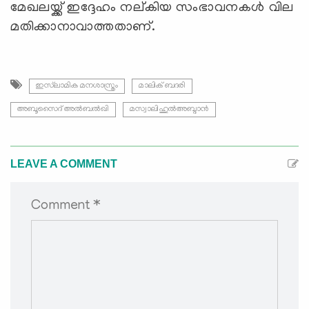
മേഖലയ്ക്ക് ഇദ്ദേഹം നല്കിയ സംഭാവനകൾ വില
മതിക്കാനാവാത്തതാണ്.
ഇസ്‍ലാമിക മനശാസ്ത്രം
മാലിക് ബദരി
അബൂസൈദ് അല്‍ബല്‍ഖി
മസ്വാലിഹുല്‍അബ്ദാന്‍
LEAVE A COMMENT
Comment *