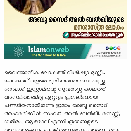
വൈഞ്ജാനിക ലോകത്ത് വിശിഷ്യാ മുസ്ലിം
ലോകത്ത് വളരെ പുതിയതായ മനശാസ്ത്ര
ശാഖക്ക് ഇസ്ലാമിന്റെ സുവർണ്ണ കാലത്ത്
അസ്ഥിവാരമിട്ട ഏറ്റവും പ്രഗല്ഭനായ
പണ്ഡിതനായിരുന്നു ഇമാം അബൂ സൈദ്
അഹമദ് ബിൻ സഹൽ അൽ ബൽഖി. മനസ്സ്,
ശരീരം, ആത്മാവ് എന്നീ ത്രയങ്ങളുടെ
വ്യവഹാരങ്ങളും പ്രവർത്തനങ്ങളും വ്യത്യസ്തമായ