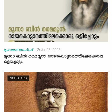
Jul 23, 2025
മുഹമ്മദ് അഫീഫ്
മൂസാ ബിൻ മൈമൂൻ: രാജകൊട്ടാരത്തിലേക്കൊരു
ഒളിച്ചോട്ടം
SCHOLARS