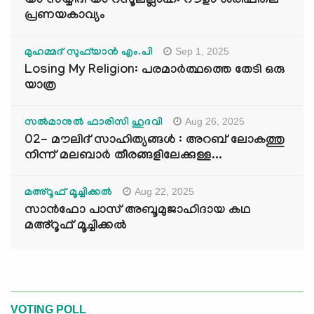
യാ സയ്യിദീ യാ റസൂലല്ലാഹ്: റൗളാ ശരീഫിലെ
പ്രണയകാവ്യം
Sep 1, 2025
മുഹമ്മദ് സുഫ്‌യാൻ എം.പി
Losing My Religion: പരമാർത്ഥത്തെ തേടി ഒരു
യാത്ര
Aug 26, 2025
സൽമാനുൽ ഫാരിസി ഹുദവി
02- മൗലിദ് സാഹിത്യങ്ങൾ : അറബ് ലോകത്തു
നിന്ന് മലബാർ തീരങ്ങളിലേക്കുള്ള...
Aug 22, 2025
മഅ്റൂഫ് മൂച്ചിക്കല്‍
സാൻഫോ പാസ് അബൂമുജാഹിദായ കഥ
മഅ്റൂഫ് മൂച്ചിക്കല്‍
VOTING POLL