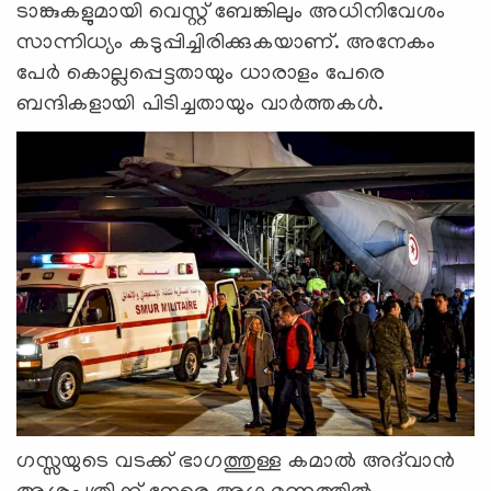
ടാങ്കുകളുമായി വെസ്റ്റ് ബേങ്കിലും അധിനിവേശം
സാന്നിധ്യം കടുപ്പിച്ചിരിക്കുകയാണ്. അനേകം
പേര്‍ കൊല്ലപ്പെട്ടതായും ധാരാളം പേരെ
ബന്ദികളായി പിടിച്ചതായും വാര്‍ത്തകള്‍.
ഗസ്സയുടെ വടക്ക് ഭാഗത്തുള്ള കമാല്‍ അദ്‍വാന്‍