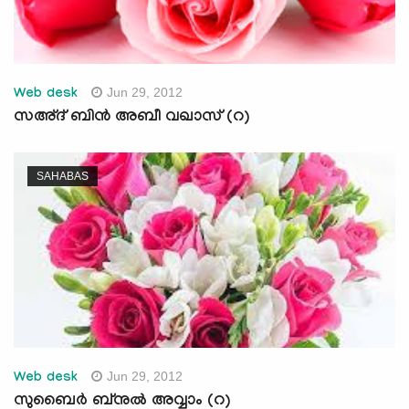
Jun 29, 2012
Web desk
സഅ്ദ് ബിന്‍ അബീ വഖാസ് (റ)
SAHABAS
Jun 29, 2012
Web desk
സുബൈര്‍ ബ്‌നുല്‍ അവ്വാം (റ)