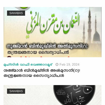
SAHABAS
Feb 19, 2024
മുഹ്സിൻ വാഫി വെഞ്ഞാറമൂട്
നുഅ്മാന്‍ ബിന്‍മുഖ്‍രിൻ അൽമുസനി(റ):
തന്ത്രജ്ഞനായ സൈന്യാധിപന്‍
SAHABAS