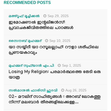
RECOMMENDED POSTS
Sep 29, 2025
മഅ്റൂഫ് മൂച്ചിക്കല്‍
ഇമോഷണൽ ഇന്റലിജൻസ്:
പ്രവാചകജീവിതത്തിലെ പാഠങ്ങൾ
Sep 10, 2025
സൈനബ് മുഹമ്മദ്
യാ സയ്യിദീ യാ റസൂലല്ലാഹ്: റൗളാ ശരീഫിലെ
പ്രണയകാവ്യം
Sep 1, 2025
മുഹമ്മദ് സുഫ്‌യാൻ എം.പി
Losing My Religion: പരമാർത്ഥത്തെ തേടി ഒരു
യാത്ര
Aug 26, 2025
സൽമാനുൽ ഫാരിസി ഹുദവി
02- മൗലിദ് സാഹിത്യങ്ങൾ : അറബ് ലോകത്തു
നിന്ന് മലബാർ തീരങ്ങളിലേക്കുള്ള...