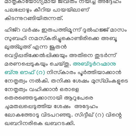
മാതൃകായോഗ്യമായ ജീവിതം നയിച്ച അദ്ദേഹം
പലപ്പോഴും കീറിയ പായയിലാണ്
കിടന്നുറങ്ങിയിരുന്നത്.
ഹിജ്‌റ വര്‍ഷം ഇരുപത്തിമൂന്ന് ദുല്‍ഹജ്ജ് മാസം
സുബഹി നമസ്‌കരിച്ചുകൊണ്ടിരിക്കെ അബൂ
ലുഅ്‌ലുഅ് എന്ന ജൂതന്‍
വെട്ടിപ്പരിക്കേല്‍പ്പിക്കുയും അതിനെ തുടര്‍ന്ന്
മരണപ്പെടുകയും ചെയ്തു.
അബ്ദുര്‍റഹ്മാനു
ബ്‌നു ഔഫ് (റ)
നിസ്‌കാരം പൂര്‍ത്തിയാക്കാന്‍
നേതൃത്വം നല്‍കി. തനിക്കു ശേഷം മുസ്‌ലിംകളുടെ
നേതൃത്വം വഹിക്കാന്‍ ഒരാളെ
തെരഞ്ഞെടുക്കാനായി ആറുപേരെ
ചുമതലപ്പെടുത്തിയ ശേഷം അദ്ദേഹം
ലോകത്തോടു വിടപറഞ്ഞു. സിദ്ദീഖ് (റ) വിന്റെ
ഖബറിനരികെ ഖബറടക്കി.