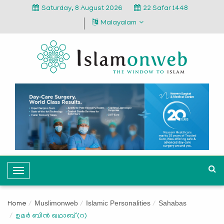
Saturday, 8 August 2026
22 Safar 1448
Malayalam
T
o
g
Muslimonweb
Islamic Personalities
Sahabas
Home
g
ഉമര്‍ ബിന്‍ ഖഥാബ് (റ)
l