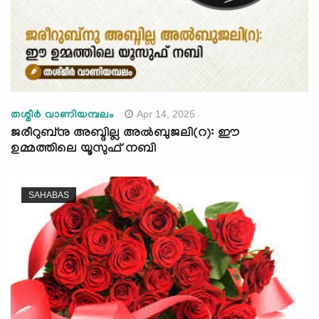
Apr 14, 2025
തശ്മീർ വാണിയമ്പലം
ജരീറുബ്നു അബ്ദില്ല അല്‍ബുജലി(റ): ഈ
ഉമ്മത്തിലെ യൂസുഫ് നബി
SAHABAS