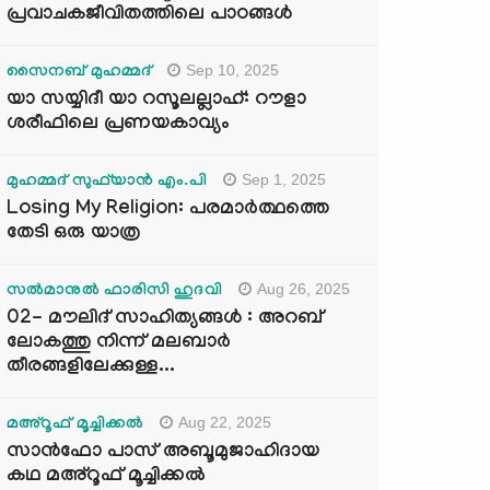
പ്രവാചകജീവിതത്തിലെ പാഠങ്ങൾ
Sep 10, 2025
സൈനബ് മുഹമ്മദ്
യാ സയ്യിദീ യാ റസൂലല്ലാഹ്: റൗളാ
ശരീഫിലെ പ്രണയകാവ്യം
Sep 1, 2025
മുഹമ്മദ് സുഫ്‌യാൻ എം.പി
Losing My Religion: പരമാർത്ഥത്തെ
തേടി ഒരു യാത്ര
Aug 26, 2025
സൽമാനുൽ ഫാരിസി ഹുദവി
02- മൗലിദ് സാഹിത്യങ്ങൾ : അറബ്
ലോകത്തു നിന്ന് മലബാർ
തീരങ്ങളിലേക്കുള്ള...
Aug 22, 2025
മഅ്റൂഫ് മൂച്ചിക്കല്‍
സാൻഫോ പാസ് അബൂമുജാഹിദായ
കഥ മഅ്റൂഫ് മൂച്ചിക്കല്‍