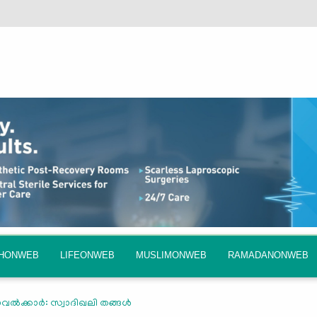
QHONWEB
LIFEONWEB
MUSLIMONWEB
RAMADANONWEB
്‍ക്കാര്‍: സ്വാദിഖലി തങ്ങള്‍