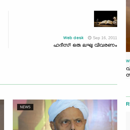
Sep 16, 2011
Web desk
ഹദീസ്: ഒരു ലഘു വിവരണം
W
വ
സ
R
NEWS