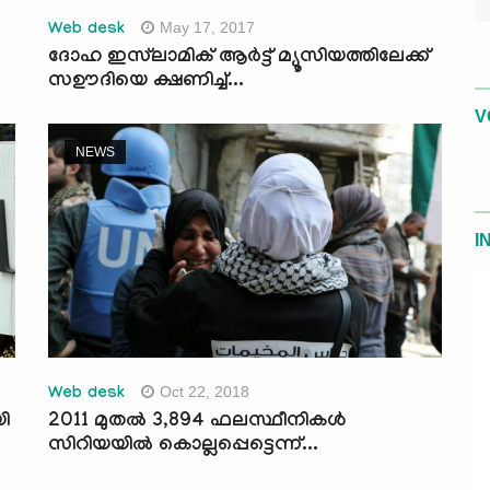
May 17, 2017
Web desk
ദോഹ ഇസ്‌ലാമിക് ആര്‍ട്ട് മ്യൂസിയത്തിലേക്ക്
സഊദിയെ ക്ഷണിച്ച്...
V
NEWS
I
Oct 22, 2018
Web desk
ി
2011 മുതല്‍ 3,894 ഫലസ്ഥീനികള്‍
സിറിയയില്‍ കൊല്ലപ്പെട്ടെന്ന്...