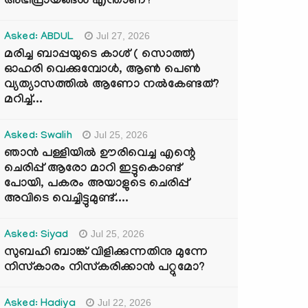
അഭിപ്രായങ്ങൾ എന്താണ്?
Jul 27, 2026
Asked: ABDUL
മരിച്ച ബാപ്പയുടെ കാശ് ( സൊത്ത്)
ഓഹരി വെക്കുമ്പോൾ, ആണ്‍ പെണ്‍
വ്യത്യാസത്തില്‍ ആണോ നല്‍കേണ്ടത്?
മറിച്ച്...
Jul 25, 2026
Asked: Swalih
ഞാൻ പള്ളിയിൽ ഊരിവെച്ച എന്റെ
ചെരിപ്പ് ആരോ മാറി ഇട്ടുകൊണ്ട്
പോയി, പകരം അയാളുടെ ചെരിപ്പ്
അവിടെ വെച്ചിട്ടുമുണ്ട്....
Jul 25, 2026
Asked: Siyad
സുബഹി ബാങ്ക് വിളിക്കുന്നതിനു മുന്നേ
നിസ്കാരം നിസ്കരിക്കാൻ പറ്റുമോ?
Jul 22, 2026
Asked: Hadiya