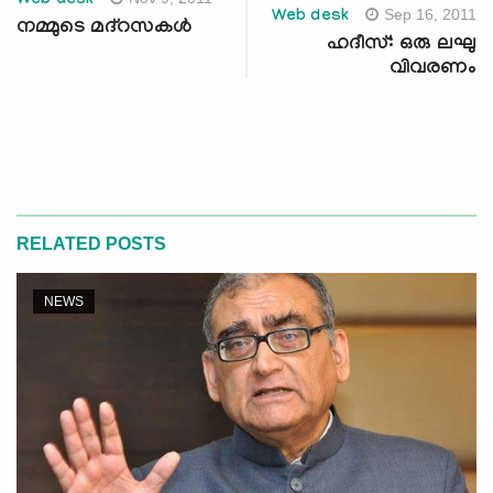
Web desk
Sep 16, 2011
Web desk
നമ്മുടെ മദ്‌റസകള്‍
ഹദീസ്: ഒരു ലഘു
വിവരണം
RELATED POSTS
NEWS