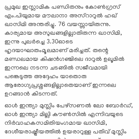
പ്രമുഖ ഇസ്ലാമിക പണ്ഡിതനും കോണ്‍ഗ്രസ്
എം.പിയുമായ മൗലാനാ അസ്റാറുല്‍ ഹഖ്
ഖാസിമി അന്തരിച്ചു. 76 വയസ്സായിരുന്നു.
കാര്യമായ അസുഖങ്ങളില്ലാതിരുന്ന ഖാസിമി,
ഇന്നു പുലര്‍ച്ചെ 3.30ഓടെ
ഹൃദയാഘാതംമൂലമാണ് മരിച്ചത്. തന്റെ
മണ്ഡലമായ കിഷന്‍ഗഞ്ചിലെ ദാറുല്‍ ഉലൂമില്‍
ഇന്നലെ നടന്ന ചടങ്ങില്‍ സജീവമായി
പങ്കെടുത്ത അദ്ദേഹം യാതൊരു
ആരോഗ്യപ്രശ്നങ്ങളില്ലാതെയാണ് ഇന്നലെ
ഉറങ്ങാന്‍ കിടന്നത്.
ഓള്‍ ഇന്ത്യാ മുസ്ലിം പേഴ്സണല്‍ ലോ ബോര്‍ഡ്,
ഓള്‍ ഇന്ത്യാ മില്ലി കൗണ്‍സില്‍ എന്നിവയുടെ
നിര്‍വാഹകസമിതിയംഗമായ ഖാസിമി,
ദേശീയരാഷ്ട്രീയത്തില്‍ ഉയരാറുള്ള പതിവ് മുസ്ലിം