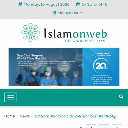
Monday, 10 August 2026
24 Safar 1448
Malayalam
T
o
g
News
Home
മൗലാന അസ്‌റാറുല്‍ ഹഖ് ഖാസിമി അന്തരിച്ചു
g
l