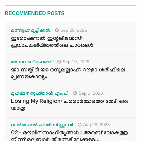
RECOMMENDED POSTS
Sep 29, 2025
മഅ്റൂഫ് മൂച്ചിക്കല്‍
ഇമോഷണൽ ഇന്റലിജൻസ്:
പ്രവാചകജീവിതത്തിലെ പാഠങ്ങൾ
Sep 10, 2025
സൈനബ് മുഹമ്മദ്
യാ സയ്യിദീ യാ റസൂലല്ലാഹ്: റൗളാ ശരീഫിലെ
പ്രണയകാവ്യം
Sep 1, 2025
മുഹമ്മദ് സുഫ്‌യാൻ എം.പി
Losing My Religion: പരമാർത്ഥത്തെ തേടി ഒരു
യാത്ര
Aug 26, 2025
സൽമാനുൽ ഫാരിസി ഹുദവി
02- മൗലിദ് സാഹിത്യങ്ങൾ : അറബ് ലോകത്തു
നിന്ന് മലബാർ തീരങ്ങളിലേക്കുള്ള...