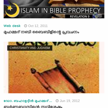
Oct 12, 2011
Web desk
മുഹമ്മദ് നബി ബൈബിളിന്റെ പ്രവചനം
CHRISTIANITY AND JUDAISM
Jun 19, 2012
ഡോ. ബഹാഉദ്ദീന്‍ മുഹമ്മദ് ...
ബര്‍ണബാസിന്റെ സുവിശേഷം