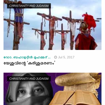
CHRISTIANITY AND JUDAISM
Jul 5, 2017
ഡോ. ബഹാഉദ്ദീന്‍ മുഹമ്മദ് ...
യേശുവിന്റെ ‘കുരിശുമരണം’
CHRISTIANITY AND JUDAISM