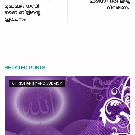
ഹദീസ്: ഒരു ലഘു
മുഹമ്മദ് നബി
വിവരണം
ബൈബിളിന്റെ
പ്രവചനം
RELATED POSTS
CHRISTIANITY AND JUDAISM