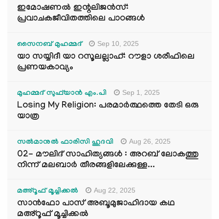
ഇമോഷണൽ ഇന്റലിജൻസ്:
പ്രവാചകജീവിതത്തിലെ പാഠങ്ങൾ
Sep 10, 2025
സൈനബ് മുഹമ്മദ്
യാ സയ്യിദീ യാ റസൂലല്ലാഹ്: റൗളാ ശരീഫിലെ
പ്രണയകാവ്യം
Sep 1, 2025
മുഹമ്മദ് സുഫ്‌യാൻ എം.പി
Losing My Religion: പരമാർത്ഥത്തെ തേടി ഒരു
യാത്ര
Aug 26, 2025
സൽമാനുൽ ഫാരിസി ഹുദവി
02- മൗലിദ് സാഹിത്യങ്ങൾ : അറബ് ലോകത്തു
നിന്ന് മലബാർ തീരങ്ങളിലേക്കുള്ള...
Aug 22, 2025
മഅ്റൂഫ് മൂച്ചിക്കല്‍
സാൻഫോ പാസ് അബൂമുജാഹിദായ കഥ
മഅ്റൂഫ് മൂച്ചിക്കല്‍