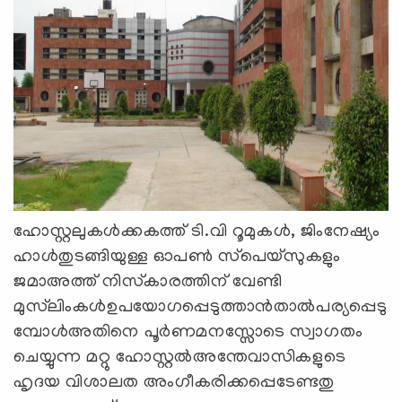
ഹോസ്റ്റലുകള്‍ക്കകത്ത് ടി.വി റൂമുകള്‍, ജിംനേഷ്യം
ഹാള്‍തുടങ്ങിയുള്ള ഓപൺ സ്‌പെയ്‌സുകളും
ജമാഅത്ത് നിസ്‌കാരത്തിന് വേണ്ടി
മുസ്‌ലിംകള്‍ഉപയോഗപ്പെടുത്താന്‍താല്‍പര്യപ്പെടു
മ്പോള്‍അതിനെ പൂര്‍ണമനസ്സോടെ സ്വാഗതം
ചെയ്യുന്ന മറ്റു ഹോസ്റ്റല്‍അന്തേവാസികളുടെ
ഹൃദയ വിശാലത അംഗീകരിക്കപ്പെടേണ്ടതു