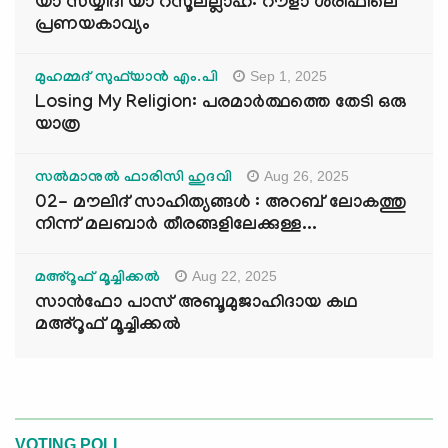
യാ സയ്യിദീ യാ റസൂലല്ലാഹ്: റൗളാ ശരീഫിലെ
പ്രണയകാവ്യം
Sep 1, 2025
മുഹമ്മദ് സുഫ്‌യാൻ എം.പി
Losing My Religion: പരമാർത്ഥത്തെ തേടി ഒരു
യാത്ര
Aug 26, 2025
സൽമാനുൽ ഫാരിസി ഹുദവി
02- മൗലിദ് സാഹിത്യങ്ങൾ : അറബ് ലോകത്തു
നിന്ന് മലബാർ തീരങ്ങളിലേക്കുള്ള...
Aug 22, 2025
മഅ്റൂഫ് മൂച്ചിക്കല്‍
സാൻഫോ പാസ് അബൂമുജാഹിദായ കഥ
മഅ്റൂഫ് മൂച്ചിക്കല്‍
VOTING POLL