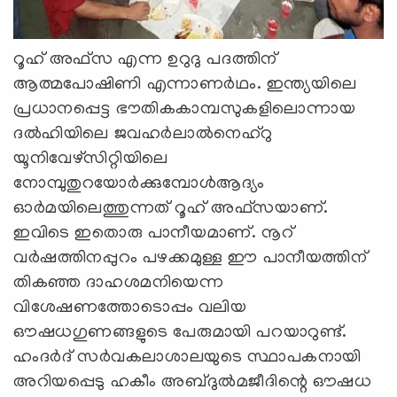
റൂഹ് അഫ്‌സ എന്ന ഉറുദു പദത്തിന്
ആത്മപോഷിണി എന്നാണര്‍ഥം. ഇന്ത്യയിലെ
പ്രധാനപ്പെട്ട ഭൗതികകാമ്പസുകളിലൊന്നായ
ദല്‍ഹിയിലെ ജവഹര്‍ലാല്‍നെഹ്‌റു
യൂനിവേഴ്‌സിറ്റിയിലെ
നോമ്പുതുറയോര്‍ക്കുമ്പോള്‍ആദ്യം
ഓര്‍മയിലെത്തുന്നത് റൂഹ് അഫ്‌സയാണ്.
ഇവിടെ ഇതൊരു പാനീയമാണ്. നൂറ്
വര്‍ഷത്തിനപ്പുറം പഴക്കമുള്ള ഈ പാനീയത്തിന്
തികഞ്ഞ ദാഹശമനിയെന്ന
വിശേഷണത്തോടൊപ്പം വലിയ
ഔഷധഗുണങ്ങളുടെ പേരുമായി പറയാറുണ്ട്.
ഹംദര്‍ദ് സര്‍വകലാശാലയുടെ സ്ഥാപകനായി
അറിയപ്പെടു ഹകീം അബ്ദുല്‍മജീദിന്റെ ഔഷധ