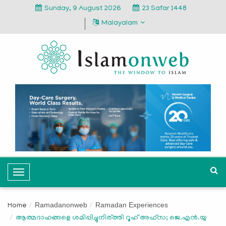
Sunday, 9 August 2026
23 Safar 1448
Malayalam
T
o
g
Ramadanonweb
Ramadan Experiences
Home
g
ആത്മദാഹങ്ങളെ ശമിപ്പിച്ചുനിര്ത്തി റൂഹ് അഫ്‌സ; ജെ.എന്‍.യു
l