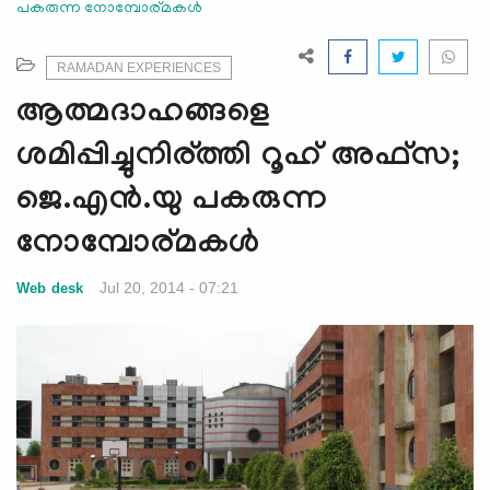
പകരുന്ന നോമ്പോര്മ‍കള്‍
e
N
a
RAMADAN EXPERIENCES
v
ആത്മദാഹങ്ങളെ
i
g
ശമിപ്പിച്ചുനിര്ത്തി റൂഹ് അഫ്‌സ;
a
ജെ.എന്‍.യു പകരുന്ന
t
i
നോമ്പോര്മ‍കള്‍
o
n
Jul 20, 2014 - 07:21
Web desk