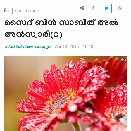
e
N
SHE CORNER
a
സൈദ് ബിന്‍ സാബിത് അല്‍
v
i
അന്‍സ്വാരി(റ)
g
a
Apr 18, 2015 - 10:40
സ്വാദിഖ് വികെ മേലാറ്റൂര്‍
t
i
o
n