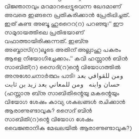
വിജ്ഞാനവും മറമാറപ്പെട്ടുവെന്ന ഖേദമാണ്
അവരെ ഇങ്ങനെ പ്രതികരിക്കാന്‍ പ്രേരിപ്പിച്ചത്.
ഇത് കണ്ട അബൂ ഹുറൈറ(റ) പറഞ്ഞു:'' ഈ
സമുദായത്തിലെ പ്രതിഭയാണ്
വഫാത്തായിരിക്കുന്നത്. ഇബ്‌നു
അബ്ബാസി(റ)ലൂടെ അതിന് അല്ലാഹു പകരം
ആളെ നിയോഗിച്ചേക്കാം.'' കവി ഹസ്സാന്‍ ബിന്‍
സാബിത്(റ) സൈദി(റ)ന്റെ വിയോഗത്തില്‍
അനുശോചനാര്‍ത്ഥം പാടി: ومن للقوافي بعد
حسان وابنه ومن للمعاني بعد زيد بن ثابت
(ഹസ്സാനു ബ്‌നു സാബിതിന്റെയു മകന്റെയും
വിയോഗ ശേഷം കാവ്യ ശകലങ്ങള്‍ രചിക്കാന്‍
ആരാണുണ്ടാവുക? സൈദ് ബിന്‍
സാബിതി(റ)ന്റെ വിയോഗ ശേഷം
വൈജ്ഞാനിക മേഖലയില്‍ ആരാണുണ്ടാവുക?)