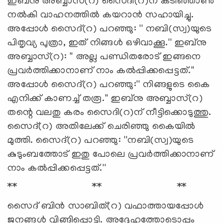
ഇബ്‌നു അബ്ബാസ്(റ) സൈദി(റ)ന് കടിഞ്ഞാണ്‍
നല്‍കി വാഹനത്തില്‍ കയറാന്‍ സഹായിച്ചു.
അപ്പോള്‍ സൈദ്(റ) പറഞ്ഞു: '' നബി(സ്വ)യുടെ
പിതൃവ്യ പുത്രാ, ഇത് നിങ്ങള്‍ ഒഴിവാക്കൂ.'' ഇബ്‌നു
അബ്ബാസ്(റ): '' അല്ല പണ്ഡിതരോട് ഇങ്ങനെ
പ്രവര്‍ത്തിക്കാനാണ് നാം കല്‍പ്പിക്കപ്പെട്ടത്.''
അപ്പോള്‍ സൈദ്(റ) പറഞ്ഞു:'' നിങ്ങളുടെ കൈ
എനിക്ക് കാണച്ച് തരൂ.'' ഇബ്‌നു അബ്ബാസ്(റ)
തന്റെ വലതു കരം സൈദി(റ)ന് നീട്ടിക്കൊടുത്തു.
സൈദ്(റ) അതിലേക്ക് ചെരിഞ്ഞു കൈയില്‍
മുത്തി. സൈദ്(റ) പറഞ്ഞു: ''നബി(സ്വ)യുടെ
കുടുംബത്തോട് ഇതു പോലെ പ്രവര്‍ത്തിക്കാനാണ്
നാം കല്‍പ്പിക്കപ്പെട്ടത്.''
** ** **
സൈദ് ബിന്‍ സാബിത്(റ) വഫാത്തായപ്പോള്‍
ജനങ്ങള്‍ വിങ്ങിപ്പൊട്ടി. അദ്ദേഹത്തോടൊപ്പം