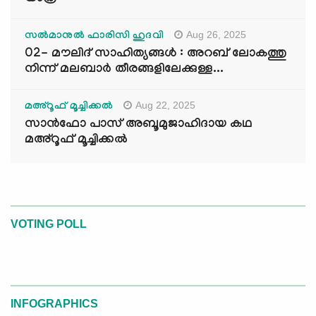
Aug 26, 2025
സൽമാനുൽ ഫാരിസി ഹുദവി
02- മൗലിദ് സാഹിത്യങ്ങൾ : അറബ് ലോകത്തു
നിന്ന് മലബാർ തീരങ്ങളിലേക്കുള്ള...
Aug 22, 2025
മഅ്റൂഫ് മൂച്ചിക്കല്‍
സാൻഫോ പാസ് അബൂമുജാഹിദായ കഥ
മഅ്റൂഫ് മൂച്ചിക്കല്‍
VOTING POLL
INFOGRAPHICS