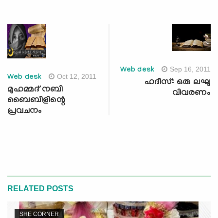
Sep 16, 2011
Web desk
Oct 12, 2011
Web desk
ഹദീസ്: ഒരു ലഘു
മുഹമ്മദ് നബി
വിവരണം
ബൈബിളിന്റെ
പ്രവചനം
RELATED POSTS
SHE CORNER