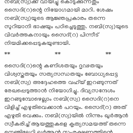
നബി(സ്വ)ക്ക് വായിച്ചു കൊടുക്കുന്നതും
സൈദി(റ)ന്റെ നിയോഗമായി മാറി. ശേഷം
നബി(സ്വ)യുടെ ആജ്ഞപ്രകാരം തന്നെ
സുറിയാനി ഭാഷയും പഠിച്ചെടുത്തു. നബി(സ്വ)യുടെ
വിവര്‍ത്തകനായും സൈദ്(റ) പിന്നീട്
നിയമിക്കപ്പെടുകയുണ്ടായി.
** ** **
സൈദി(റ)ന്റെ കണിശതയും ദൃഢതയും
വിശ്വസ്തതയും സത്യസന്ധതയും ബോധ്യപ്പെട്ട
നബി(സ്വ) അദ്ദേഹത്തെ വഹ്‌യ് ഇറങ്ങുന്നത്
രേഖപ്പെടുത്താന്‍ നിയോഗിച്ചു. ദിവ്യസന്ദേശം
ഇറങ്ങുമ്പോഴെല്ലാം നബി(സ്വ) സൈദി(റ)നെ
വിളിച്ച് എഴുതിവെക്കാന്‍ പറയും. സൈദ്(റ) അത്
എഴുതി വെക്കും. നബി(സ്വ)യില്‍ നിന്നും ഖുര്‍ആന്‍
സ്വീകരിച്ച് ആയത്തുകളെ കൃത്യസമയത്ത് തന്നെ
നെഞ്ചിലേറ്റി ഖുര്‍ആന്‍ സംരക്ഷണത്തിന്റെ