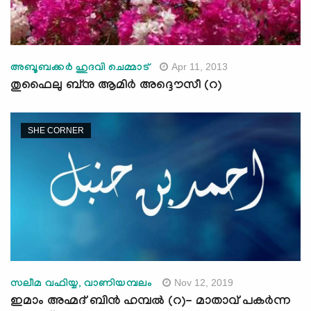
Apr 11, 2013
അബൂബക്കര്‍ ഹുദവി ചെമ്മാട്
തുഫൈലു ബ്നു ആമിര്‍ അദ്ദൌസീ (റ)
SHE CORNER
Nov 12, 2019
സലീമ വഫിയ്യ, വാണിയമ്പലം
ഇമാം അഹ്മദ് ബിന്‍ ഹമ്പല്‍ (റ)- മാതാവ് പകര്‍ന്ന