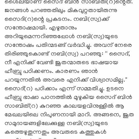
ശൈലിയാണ് സൈദ് ബിന്‍ സാബിതി(റ)ന്റെത്.
ജനങ്ങള്‍ പറഞ്ഞതിലും മികവുറ്റതായിരുന്നു
സൈദി(റ)ന്റെ പ്രകടനം. നബി(സ്വ)ക്ക്
സന്തോഷമായി. എഴുതാനും
അറിയുമെന്നറിഞ്ഞപ്പോള്‍ നബി(സ്വ)യുടെ
സന്തോഷം പതിന്മടങ്ങ് വര്‍ദ്ധിച്ചു. അവന് നേരെ
തിരിഞ്ഞുകൊണ്ട് നബി(സ്വ) പറഞ്ഞു: '' സൈദ്,
നീ എനിക്ക് വേണ്ടി ജൂതന്മാരുടെ ഭാഷയായ
ഹീബ്രു പഠിക്കണം. കാരണം ഞാന്‍
പറയുന്നതില്‍ അവരെ എനിക്ക് വിശ്വാസമില്ല.''
സൈദ്(റ) പഠിക്കാം എന്ന് സമ്മതിച്ചു. ഉടനെ
ഹീബ്രു ഭാഷാ പഠനത്തില്‍ മുഴുകിയ സൈദ് ബിന്‍
സാബിത്(റ) കുറഞ്ഞ കാലയളവിനുള്ളില്‍ ആ
മേഖലയിലെ നിപുണനായി മാറി. അങ്ങനെ, ജൂത
സമുദായങ്ങളിലേക്കുള്ള നബി(സ്വ)യുടെ
കത്തെഴുതുന്നതും അവരുടെ കത്തുകള്‍