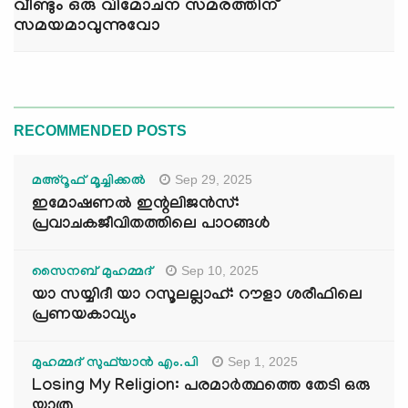
വീണ്ടും ഒരു വിമോചന സമരത്തിന്
സമയമാവുന്നുവോ
RECOMMENDED POSTS
Sep 29, 2025
മഅ്റൂഫ് മൂച്ചിക്കല്‍
ഇമോഷണൽ ഇന്റലിജൻസ്:
പ്രവാചകജീവിതത്തിലെ പാഠങ്ങൾ
Sep 10, 2025
സൈനബ് മുഹമ്മദ്
യാ സയ്യിദീ യാ റസൂലല്ലാഹ്: റൗളാ ശരീഫിലെ
പ്രണയകാവ്യം
Sep 1, 2025
മുഹമ്മദ് സുഫ്‌യാൻ എം.പി
Losing My Religion: പരമാർത്ഥത്തെ തേടി ഒരു
യാത്ര