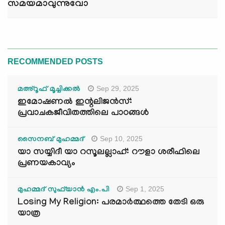
സമയമാവുന്നുവോ
RECOMMENDED POSTS
Sep 29, 2025
മഅ്റൂഫ് മൂച്ചിക്കല്‍
ഇമോഷണൽ ഇന്റലിജൻസ്:
പ്രവാചകജീവിതത്തിലെ പാഠങ്ങൾ
Sep 10, 2025
സൈനബ് മുഹമ്മദ്
യാ സയ്യിദീ യാ റസൂലല്ലാഹ്: റൗളാ ശരീഫിലെ
പ്രണയകാവ്യം
Sep 1, 2025
മുഹമ്മദ് സുഫ്‌യാൻ എം.പി
Losing My Religion: പരമാർത്ഥത്തെ തേടി ഒരു
യാത്ര