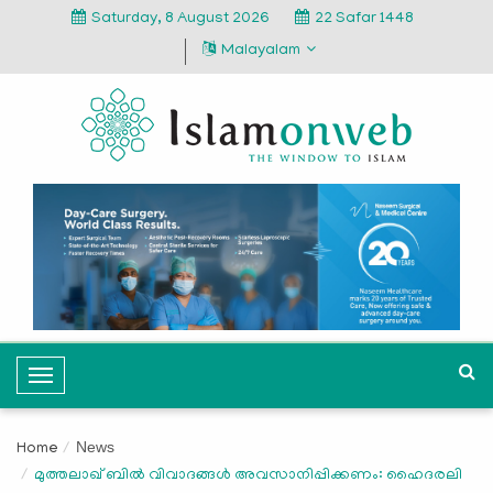
Saturday, 8 August 2026
22 Safar 1448
Malayalam
T
o
g
News
Home
g
മുത്തലാഖ് ബില്‍ വിവാദങ്ങള്‍ അവസാനിപ്പിക്കണം: ഹൈദരലി
l