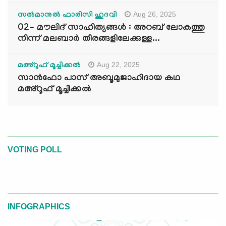
Aug 26, 2025
സൽമാനുൽ ഫാരിസി ഹുദവി
02- മൗലിദ് സാഹിത്യങ്ങൾ : അറബ് ലോകത്തു
നിന്ന് മലബാർ തീരങ്ങളിലേക്കുള്ള...
Aug 22, 2025
മഅ്റൂഫ് മൂച്ചിക്കല്‍
സാൻഫോ പാസ് അബൂമുജാഹിദായ കഥ
മഅ്റൂഫ് മൂച്ചിക്കല്‍
VOTING POLL
INFOGRAPHICS