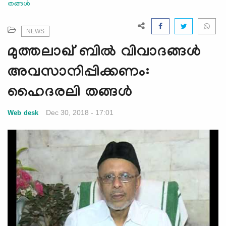
തങ്ങള്‍
e
N
a
NEWS
v
മുത്തലാഖ് ബില്‍ വിവാദങ്ങള്‍
i
g
അവസാനിപ്പിക്കണം:
a
ഹൈദരലി തങ്ങള്‍
t
i
Dec 30, 2018 - 17:01
Web desk
o
n