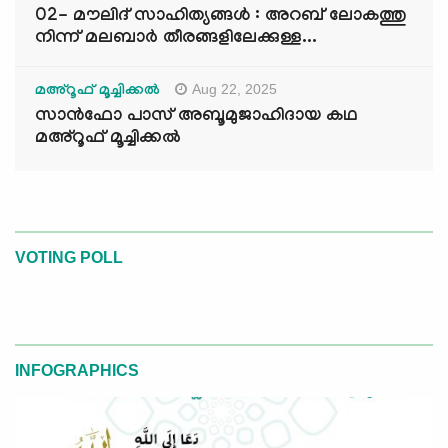
02- മൗലിദ് സാഹിത്യങ്ങൾ : അറബ് ലോകത്തു
നിന്ന് മലബാർ തീരങ്ങളിലേക്കുള്ള...
Aug 22, 2025
മഅ്റൂഫ് മൂച്ചിക്കല്‍
സാൻഫോ പാസ് അബൂമുജാഹിദായ കഥ
മഅ്റൂഫ് മൂച്ചിക്കല്‍
VOTING POLL
INFOGRAPHICS