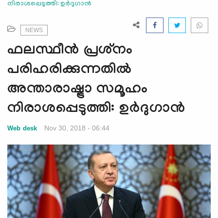
നിരാശപ്പെടുത്തി: ഉര്‍ദുഗാന്‍
e
N
a
NEWS
v
ഫലസ്ഥീന്‍ പ്രശ്‌നം
i
g
പരിഹരിക്കുന്നതില്‍
a
അന്താരാഷ്ട്രാ സമൂഹം
t
i
നിരാശപ്പെടുത്തി: ഉര്‍ദുഗാന്‍
o
n
Nov 30, 2018 - 06:44
Web desk