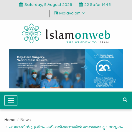
Saturday, 8 August 2026
22 Safar 1448
Malayalam
T
o
g
News
Home
g
ഫലസ്ഥീന്‍ പ്രശ്‌നം പരിഹരിക്കുന്നതില്‍ അന്താരാഷ്ട്രാ സമൂഹം
l