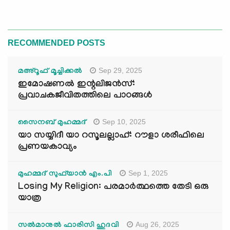
RECOMMENDED POSTS
Sep 29, 2025
മഅ്റൂഫ് മൂച്ചിക്കല്‍
ഇമോഷണൽ ഇന്റലിജൻസ്:
പ്രവാചകജീവിതത്തിലെ പാഠങ്ങൾ
Sep 10, 2025
സൈനബ് മുഹമ്മദ്
യാ സയ്യിദീ യാ റസൂലല്ലാഹ്: റൗളാ ശരീഫിലെ
പ്രണയകാവ്യം
Sep 1, 2025
മുഹമ്മദ് സുഫ്‌യാൻ എം.പി
Losing My Religion: പരമാർത്ഥത്തെ തേടി ഒരു
യാത്ര
Aug 26, 2025
സൽമാനുൽ ഫാരിസി ഹുദവി