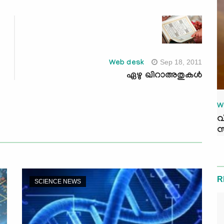
Sep 18, 2011
Web desk
ഏഴു ഖിറാഅതുകള്‍
W
വ
സ
R
SCIENCE NEWS