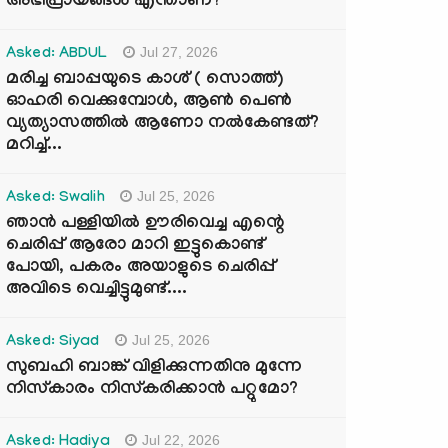
അഭിപ്രായങ്ങൾ എന്താണ്?
Jul 27, 2026
Asked: ABDUL
മരിച്ച ബാപ്പയുടെ കാശ് ( സൊത്ത്)
ഓഹരി വെക്കുമ്പോൾ, ആണ്‍ പെണ്‍
വ്യത്യാസത്തില്‍ ആണോ നല്‍കേണ്ടത്?
മറിച്ച്...
Jul 25, 2026
Asked: Swalih
ഞാൻ പള്ളിയിൽ ഊരിവെച്ച എന്റെ
ചെരിപ്പ് ആരോ മാറി ഇട്ടുകൊണ്ട്
പോയി, പകരം അയാളുടെ ചെരിപ്പ്
അവിടെ വെച്ചിട്ടുമുണ്ട്....
Jul 25, 2026
Asked: Siyad
സുബഹി ബാങ്ക് വിളിക്കുന്നതിനു മുന്നേ
നിസ്കാരം നിസ്കരിക്കാൻ പറ്റുമോ?
Jul 22, 2026
Asked: Hadiya