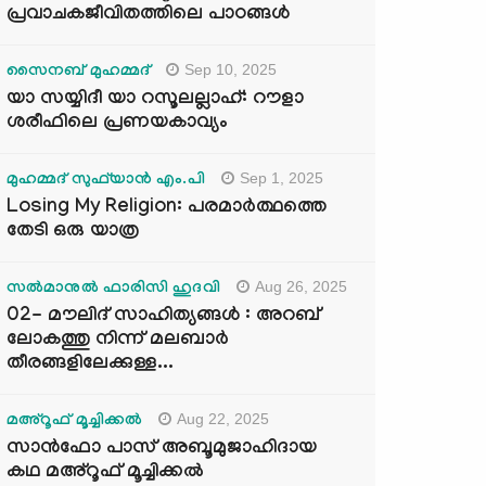
പ്രവാചകജീവിതത്തിലെ പാഠങ്ങൾ
Sep 10, 2025
സൈനബ് മുഹമ്മദ്
യാ സയ്യിദീ യാ റസൂലല്ലാഹ്: റൗളാ
ശരീഫിലെ പ്രണയകാവ്യം
Sep 1, 2025
മുഹമ്മദ് സുഫ്‌യാൻ എം.പി
Losing My Religion: പരമാർത്ഥത്തെ
തേടി ഒരു യാത്ര
Aug 26, 2025
സൽമാനുൽ ഫാരിസി ഹുദവി
02- മൗലിദ് സാഹിത്യങ്ങൾ : അറബ്
ലോകത്തു നിന്ന് മലബാർ
തീരങ്ങളിലേക്കുള്ള...
Aug 22, 2025
മഅ്റൂഫ് മൂച്ചിക്കല്‍
സാൻഫോ പാസ് അബൂമുജാഹിദായ
കഥ മഅ്റൂഫ് മൂച്ചിക്കല്‍