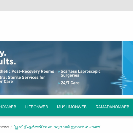
QHONWEB
LIFEONWEB
MUSLIMONWEB
RAMADANONWEB
 news
‘ഗൂഗിള് ‍എര്‍ത്തി’നു ബദലുമായി ഇറാന്‍ രംഗത്ത്