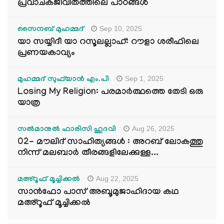
പ്രവാചകജീവിതത്തിലെ പാഠങ്ങൾ
Sep 10, 2025
സൈനബ് മുഹമ്മദ്
യാ സയ്യിദീ യാ റസൂലല്ലാഹ്: റൗളാ ശരീഫിലെ
പ്രണയകാവ്യം
Sep 1, 2025
മുഹമ്മദ് സുഫ്‌യാൻ എം.പി
Losing My Religion: പരമാർത്ഥത്തെ തേടി ഒരു
യാത്ര
Aug 26, 2025
സൽമാനുൽ ഫാരിസി ഹുദവി
02- മൗലിദ് സാഹിത്യങ്ങൾ : അറബ് ലോകത്തു
നിന്ന് മലബാർ തീരങ്ങളിലേക്കുള്ള...
Aug 22, 2025
മഅ്റൂഫ് മൂച്ചിക്കല്‍
സാൻഫോ പാസ് അബൂമുജാഹിദായ കഥ
മഅ്റൂഫ് മൂച്ചിക്കല്‍