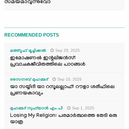
സമയമാവുന്നുവോ
RECOMMENDED POSTS
Sep 29, 2025
മഅ്റൂഫ് മൂച്ചിക്കല്‍
ഇമോഷണൽ ഇന്റലിജൻസ്:
പ്രവാചകജീവിതത്തിലെ പാഠങ്ങൾ
Sep 10, 2025
സൈനബ് മുഹമ്മദ്
യാ സയ്യിദീ യാ റസൂലല്ലാഹ്: റൗളാ ശരീഫിലെ
പ്രണയകാവ്യം
Sep 1, 2025
മുഹമ്മദ് സുഫ്‌യാൻ എം.പി
Losing My Religion: പരമാർത്ഥത്തെ തേടി ഒരു
യാത്ര