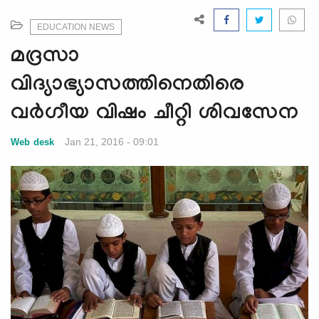
e
N
EDUCATION NEWS
a
മദ്രസാ
v
i
വിദ്യാഭ്യാസത്തിനെതിരെ
g
വര്‍ഗീയ വിഷം ചീറ്റി ശിവസേന
a
t
Jan 21, 2016 - 09:01
Web desk
i
o
n