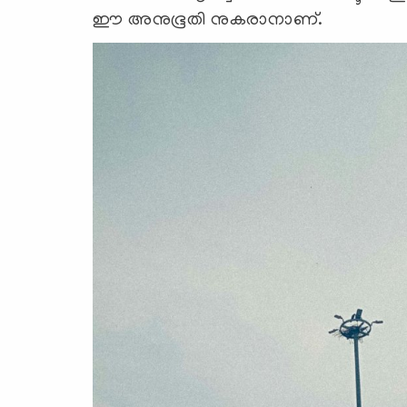
ഈ അനുഭൂതി നുകരാനാണ്.