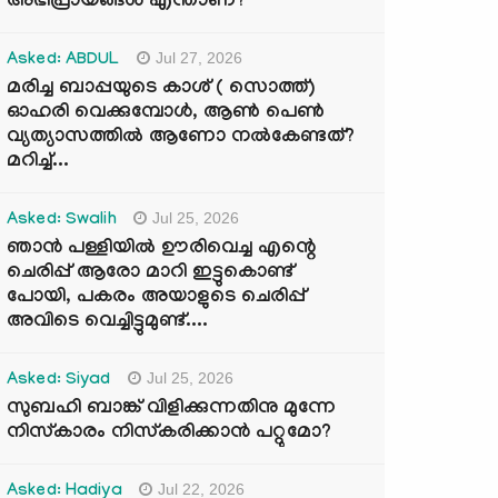
അഭിപ്രായങ്ങൾ എന്താണ്?
Jul 27, 2026
Asked: ABDUL
മരിച്ച ബാപ്പയുടെ കാശ് ( സൊത്ത്)
ഓഹരി വെക്കുമ്പോൾ, ആണ്‍ പെണ്‍
വ്യത്യാസത്തില്‍ ആണോ നല്‍കേണ്ടത്?
മറിച്ച്...
Jul 25, 2026
Asked: Swalih
ഞാൻ പള്ളിയിൽ ഊരിവെച്ച എന്റെ
ചെരിപ്പ് ആരോ മാറി ഇട്ടുകൊണ്ട്
പോയി, പകരം അയാളുടെ ചെരിപ്പ്
അവിടെ വെച്ചിട്ടുമുണ്ട്....
Jul 25, 2026
Asked: Siyad
സുബഹി ബാങ്ക് വിളിക്കുന്നതിനു മുന്നേ
നിസ്കാരം നിസ്കരിക്കാൻ പറ്റുമോ?
Jul 22, 2026
Asked: Hadiya