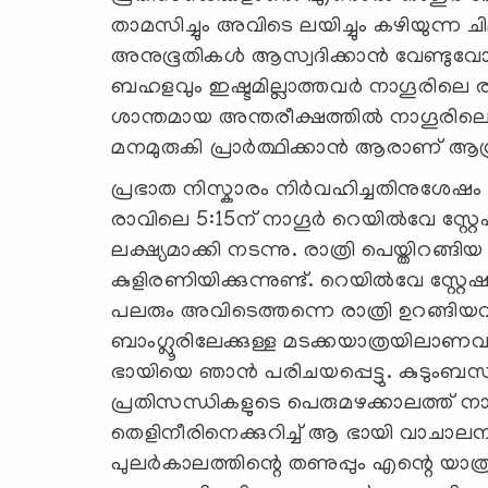
താമസിച്ചും അവിടെ ലയിച്ചും കഴിയുന്ന ച
അനുഭൂതികൾ ആസ്വദിക്കാന്‍ വേണ്ടുവോള
ബഹളവും ഇഷ്ടമില്ലാത്തവർ നാഗൂരിലെ ര
ശാന്തമായ അന്തരീക്ഷത്തിൽ നാഗൂരിലെ 
മനമുരുകി പ്രാർത്ഥിക്കാൻ ആരാണ് ആഗ്
പ്രഭാത നിസ്കാരം നിർവഹിച്ചതിനുശേഷ
രാവിലെ 5:15ന് നാഗൂർ റെയിൽവേ സ്റ്റേഷന
ലക്ഷ്യമാക്കി നടന്നു. രാത്രി പെയ്തിറങ
കുളിരണിയിക്കുന്നുണ്ട്. റെയിൽവേ സ്റ്റേ
പലരും അവിടെത്തന്നെ രാത്രി ഉറങ്ങി
ബാംഗ്ലൂരിലേക്കുള്ള മടക്കയാത്രയിലാണവ
ഭായിയെ ഞാൻ പരിചയപ്പെട്ടു. കുടുംബസമ
പ്രതിസന്ധികളുടെ പെരുമഴക്കാലത്ത് നാഗ
തെളിനീരിനെക്കുറിച്ച് ആ ഭായി വാചാല
പുലർകാലത്തിന്റെ തണുപ്പും എന്റെ യാ