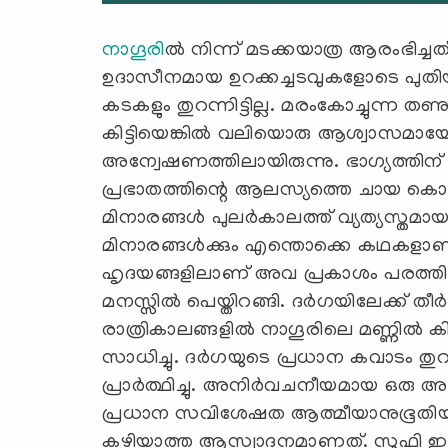
നാഗൂരി
ൽ നിന്ന് മടക്കയാത്ര ആരംഭിച്ചത
ഉദാസീനമായ ഉറക്കച്ചടവുകളോടെ പുത
കടകളും തുറന്നിട്ടില്ല. മരംകോച്ചുന്ന 
കിട്ടിയെങ്കിൽ വലിയൊരു ആശ്വാസമായ
അന്വേഷണത്തിലായിരുന്നു. ഭാഗ്യത്തിന് 
പ്രഭാതത്തിന്റെ ആലസ്യത്തെ ചായ കൊണ്ട് 
മിനാരങ്ങൾ പുലർകാലത്ത് വ്യത്യസ്തമായ
മിനാരങ്ങൾക്കും എന്തൊക്കെ കഥകളാണ്
ഹൃദയങ്ങളിലാണ് അവ പ്രകാശം പരത്തിയത്
മനസ്സിൽ പെയ്തിറങ്ങി. ദർഗയിലേക്ക് തീർത
രാത്രികാലങ്ങളിൽ നാഗൂരിലെ മണ്ണിൽ
സാധിച്ചു. ദർഗയുടെ പ്രധാന കവാടം തു
പ്രാർത്ഥിച്ചു. അനിർവചനീയമായ ഒരു അന
പ്രധാന സവിശേഷത ആത്മീയാനുഭൂതിയാണ്
കഴിയാത്ത ആസ്വാദനമാണത്. സൂഫി ഇടങ്