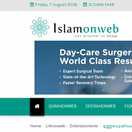
Friday, 7 August 2026
21 Safar 1448
QURANONWEB
SEERAHONWEB
FI
Lifeonweb
Entertainments
Home
മുത്തുപ്പേട്ടയി