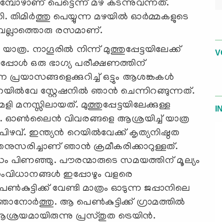
പോഴാണ് പെട്ടെന്ന് മഴ കടന്നുവന്നത്.
. തിമിർത്തു പെയ്യുന്ന മഴയിൽ ഓർമ്മകളുടെ
് വല്ലാത്തൊരു രസമാണ്.
യാത്ര. നാഗൂരിൽ നിന്ന് മുത്തുപ്പേട്ടയിലേക്ക്
V
്പോൾ ഒരു ഭാഗ്യ പരീക്ഷണത്തിന്
രയാസങ്ങളെക്കുറിച്ച് ഒട്ടും ആശങ്കകൾ
ിൽവേ സ്റ്റേഷനിൽ ഞാൻ ചെന്നിറങ്ങുന്നത്.
ളി മനസ്സിലായത്. മുത്തുപ്പേട്ടയിലേക്കുള്ള
I
ുന്നു. ഓൺലൈൻ വിവരങ്ങളെ ആശ്രയിച്ച് യാത്ര
ിഴവ്. ഇന്ത്യൻ റെയിൽവേക്ക്‌ കൃത്യനിഷ്ഠത
രിച്ചാണ് ഞാൻ ക്രമീകരിക്കാറുള്ളത്.
 പിണഞ്ഞു. പൗരന്മാരുടെ സമയത്തിന് മൂല്യം
 സംവിധാനങ്ങൾ ഇപ്പോഴും വളരെ
ുട്ടിക്ക് വേണ്ടി മാത്രം ഓടുന്ന ജപ്പാനിലെ
്‍ ഞാനോര്‍ത്തു. ആ പെൺകുട്ടിക്ക് ഗ്രാമത്തിൽ
ശ്രയമായിരുന്നു പ്രസ്തുത ട്രെയിൻ.