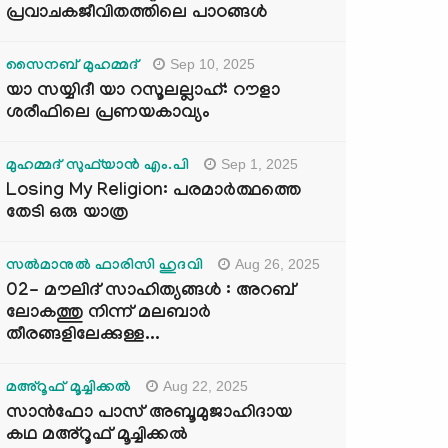
പ്രവാചകജീവിതത്തിലെ പാഠങ്ങൾ
Sep 10, 2025
സൈനബ് മുഹമ്മദ്
യാ സയ്യിദീ യാ റസൂലല്ലാഹ്: റൗളാ
ശരീഫിലെ പ്രണയകാവ്യം
Sep 1, 2025
മുഹമ്മദ് സുഫ്‌യാൻ എം.പി
Losing My Religion: പരമാർത്ഥത്തെ
തേടി ഒരു യാത്ര
Aug 26, 2025
സൽമാനുൽ ഫാരിസി ഹുദവി
02- മൗലിദ് സാഹിത്യങ്ങൾ : അറബ്
ലോകത്തു നിന്ന് മലബാർ
തീരങ്ങളിലേക്കുള്ള...
Aug 22, 2025
മഅ്റൂഫ് മൂച്ചിക്കല്‍
സാൻഫോ പാസ് അബൂമുജാഹിദായ
കഥ മഅ്റൂഫ് മൂച്ചിക്കല്‍