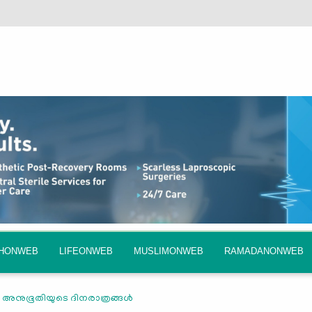
QHONWEB
LIFEONWEB
MUSLIMONWEB
RAMADANONWEB
ലെ അനുഭൂതിയുടെ ദിനരാത്രങ്ങള്‍