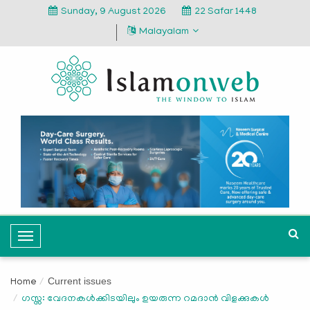
Sunday, 9 August 2026
22 Safar 1448
Malayalam
T
o
g
Current issues
Home
g
ഗസ്സ: വേദനകള്‍ക്കിടയിലും ഉയരുന്ന റമദാന്‍ വിളക്കുകള്‍
l