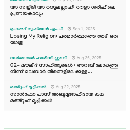
സൈനബ് മുഹമ്മദ്
യാ സയ്യിദീ യാ റസൂലല്ലാഹ്: റൗളാ ശരീഫിലെ
പ്രണയകാവ്യം
Sep 1, 2025
മുഹമ്മദ് സുഫ്‌യാൻ എം.പി
Losing My Religion: പരമാർത്ഥത്തെ തേടി ഒരു
യാത്ര
Aug 26, 2025
സൽമാനുൽ ഫാരിസി ഹുദവി
02- മൗലിദ് സാഹിത്യങ്ങൾ : അറബ് ലോകത്തു
നിന്ന് മലബാർ തീരങ്ങളിലേക്കുള്ള...
Aug 22, 2025
മഅ്റൂഫ് മൂച്ചിക്കല്‍
സാൻഫോ പാസ് അബൂമുജാഹിദായ കഥ
മഅ്റൂഫ് മൂച്ചിക്കല്‍