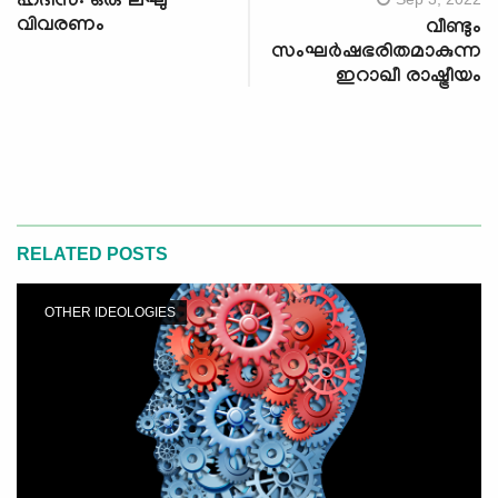
ഹദീസ്: ഒരു ലഘു
വിവരണം
വീണ്ടും
സംഘർഷഭരിതമാകുന്ന
ഇറാഖീ രാഷ്ട്രീയം
RELATED POSTS
OTHER IDEOLOGIES