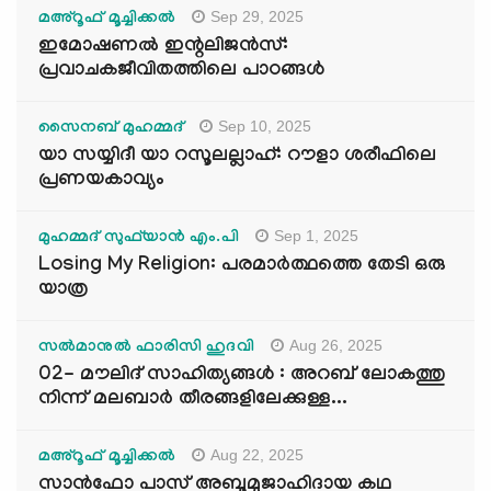
Sep 29, 2025
മഅ്റൂഫ് മൂച്ചിക്കല്‍
ഇമോഷണൽ ഇന്റലിജൻസ്:
പ്രവാചകജീവിതത്തിലെ പാഠങ്ങൾ
Sep 10, 2025
സൈനബ് മുഹമ്മദ്
യാ സയ്യിദീ യാ റസൂലല്ലാഹ്: റൗളാ ശരീഫിലെ
പ്രണയകാവ്യം
Sep 1, 2025
മുഹമ്മദ് സുഫ്‌യാൻ എം.പി
Losing My Religion: പരമാർത്ഥത്തെ തേടി ഒരു
യാത്ര
Aug 26, 2025
സൽമാനുൽ ഫാരിസി ഹുദവി
02- മൗലിദ് സാഹിത്യങ്ങൾ : അറബ് ലോകത്തു
നിന്ന് മലബാർ തീരങ്ങളിലേക്കുള്ള...
Aug 22, 2025
മഅ്റൂഫ് മൂച്ചിക്കല്‍
സാൻഫോ പാസ് അബൂമുജാഹിദായ കഥ