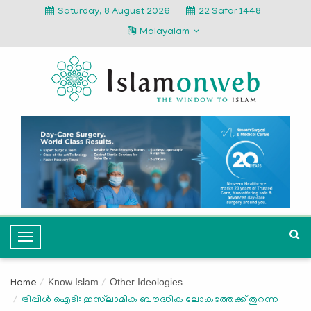
Saturday, 8 August 2026
22 Safar 1448
Malayalam
T
o
g
Know Islam
Other Ideologies
Home
g
ട്രിപ്പിള്‍ ഐടി: ഇസ്‍ലാമിക ബൗദ്ധിക ലോകത്തേക്ക് തുറന്ന
l