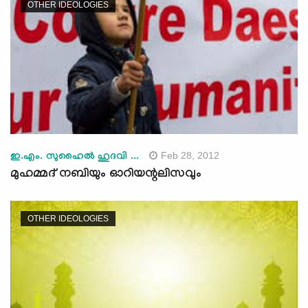
OTHER IDEOLOGIES
Feb 28, 2012
ഇ.എം. സുഹൈല്‍ ഹുദവി ...
മുഹമ്മദ് നബിയും ഓറിയന്റലിസവും
OTHER IDEOLOGIES