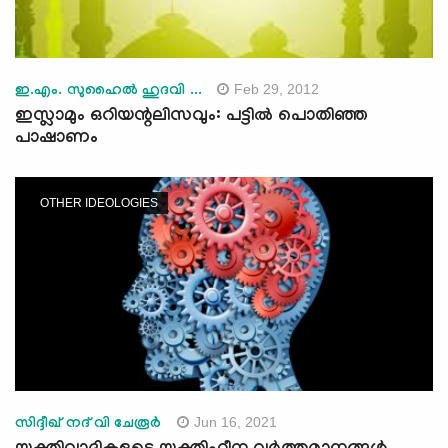
Feb 29, 2012
ഇ.എം. സുഹൈല്‍ ഹുദവി ...
ഇസ്ലാമും ഒറിയന്റലിസവും: പട്ടില്‍ പൊതിഞ്ഞ
പാഷാണം
OTHER IDEOLOGIES
Jun 16, 2021
സിദ്ദീഖ് നദ് വി ചേരൂർ