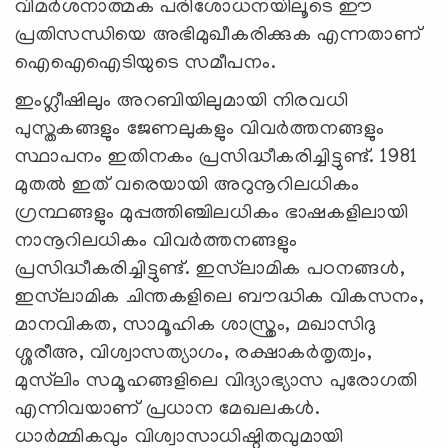
വിമർശനാത്മക പരിശോധനയിലൂടെ ഈ
പ്രതിസന്ധിയെ അഭിമുഖീകരിക്കുക എന്നതാണ്
ഐഐഐടിയുടെ സമീപനം.
ഇംഗ്ലീഷിലും അറബിയിലുമായി നിരവധി
പുസ്തകങ്ങളും ജേണലുകളും വിവർത്തനങ്ങളും
സ്ഥാപനം ഇതിനകം പ്രസിദ്ധീകരിച്ചിട്ടുണ്ട്. 1981
മുതൽ ഇത് വരെയായി അറുനൂറിലധികം
ഗ്രന്ഥങ്ങളും മുപ്പത്തിഞ്ചിലധികം ഭാഷകളിലായി
നാനൂറിലധികം വിവർത്തനങ്ങളും
പ്രസിദ്ധീകരിച്ചിട്ടുണ്ട്. ഇസ്‌ലാമിക പഠനങ്ങൾ,
ഇസ്‌ലാമിക ചിന്തകളിലെ ബൗദ്ധിക വികസനം,
മാനവികത, സാമൂഹിക ശാസ്ത്രം, മഖാസിദു
ശ്ശരീഅ, വിശ്വാസത്യാഗം, രക്ഷാകർതൃത്വം,
മുസ്‌ലിം സമൂഹങ്ങളിലെ വിദ്യാഭ്യാസ പുരോഗതി
എന്നിവയാണ് പ്രധാന മേഖലകള്‍.
ധാർമ്മികവും വിശ്വാസാധിഷ്ഠിതവുമായി