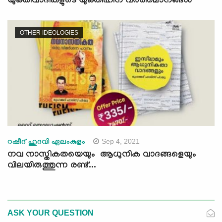
യുക്തിവാദികളുടെ യുക്തിഹീന വർത്തമാനങ്ങൾ
OTHER IDEOLOGIES
Sep 4, 2021
റഷീദ് ഹുദവി ഏലംകുളം
നവ നാസ്തികതയെയും ആധുനിക വാദങ്ങളെയും
വിലയിരുത്തുന്ന രണ്ട്...
ASK YOUR QUESTION