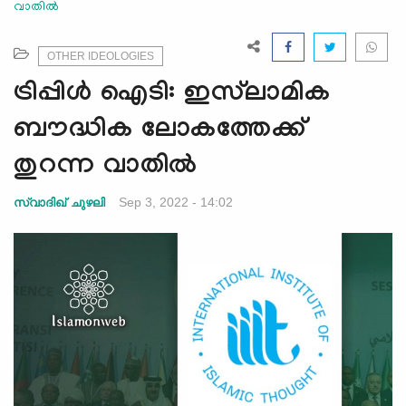
വാതിൽ
e
N
a
OTHER IDEOLOGIES
v
ട്രിപ്പിള്‍ ഐടി: ഇസ്‍ലാമിക
i
g
ബൗദ്ധിക ലോകത്തേക്ക്
a
തുറന്ന വാതിൽ
t
i
Sep 3, 2022 - 14:02
സ്വാദിഖ് ചുഴലി
o
n