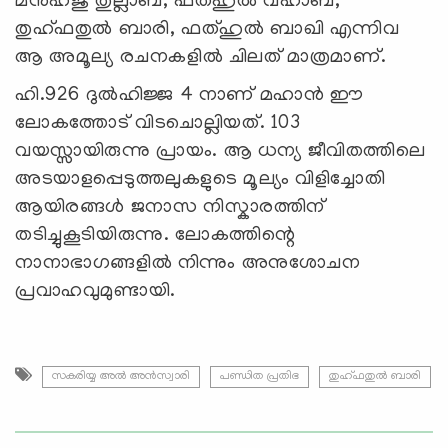
മൻഹജു തുല്ലാബ്, ഫത്ഹുൽ വഹാബ്,
തുഹ്ഫതുൽ ബാരി, ഫത്ഹുൽ ബാഖി എന്നിവ
ആ അമൂല്യ രചനകളിൽ ചിലത് മാത്രമാണ്.
ഹി.926 ദുൽഹിജ്ജ 4 നാണ് മഹാൻ ഈ
ലോകത്തോട് വിടചൊല്ലിയത്. 103
വയസ്സായിരുന്നു പ്രായം. ആ ധന്യ ജീവിതത്തിലെ
അടയാളപ്പെടുത്തലുകളുടെ മൂല്യം വിളിച്ചോതി
ആയിരങ്ങൾ ജനാസ നിസ്കാരത്തിന്
തടിച്ചുകൂടിയിരുന്നു. ലോകത്തിന്റെ
നാനാഭാഗങ്ങളിൽ നിന്നും അനുശോചന
പ്രവാഹവുമുണ്ടായി.
സകരിയ്യ അൽ അൻസ്വാരി
പണ്ഡിത പ്രതിഭ
തുഹ്ഫതുൽ ബാരി