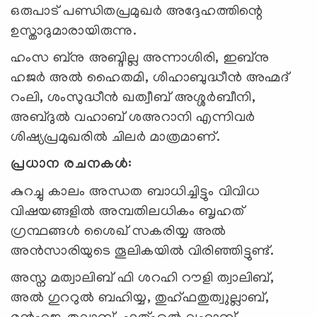
ഒരുപാട് പണ്ഡിതപ്രമുഖർ അദ്ദേഹത്തിന്റെ
ഉസ്താദുമാരായിരുന്നു.
ഹംസ ബ്നു അബ്ദില്ല അന്നാശിരി, ഇബ്നു
ഹജർ അൽ ഹൈതമി, ശിഹാബുദ്ധീൻ അഹ്മദ്
റംലി, ശംസുദ്ധീൻ ഖത്വീബ് അശ്ശർബീനി,
അബ്ദുൽ വഹാബ് ശഅറാനി എന്നിവർ
ശിഷ്യപ്രമുഖരിൽ ചിലർ മാത്രമാണ്.
പ്രധാന രചനകൾ:
കുറച്ചു കാലം അന്ധത ബാധിച്ചിട്ടും വിവിധ
വിഷയങ്ങളിൽ അമ്പതിലധികം ബൃഹത്
ഗ്രന്ഥങ്ങൾ ശൈഖ് സകരിയ്യ അൽ
അൻസാരിയുടെ തൂലികയിൽ വിരിഞ്ഞിട്ടുണ്ട്.
അസ്ന മത്വാലിബ് ഫി ശറഹി റൗളി ത്വാലിബ്,
അൽ ഗുററുൽ ബഹിയ്യ, തുഹ്ഫതുത്വുല്ലാബ്,