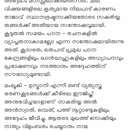
അദ്ദേഹം മനസ്സിലാക്കിയിരുന്നത്. ചില
വിഷയങ്ങളിലെ കൃത്യമായ നിലപാട് കാരണം
രാജാവ് സ്ഥാനഭ്രഷ്ടനാക്കിയതോടെ സകരിയ്യ
തങ്ങൾക്ക് അതിയായ സന്തോഷവുമായി.
കൂടുതൽ സമയം പഠന - രചനകളിൽ
വ്യാപൃതനാകാമല്ലോ എന്ന സന്തോഷമായിരുന്നു
അത്. കൂടാതെ, ഒരുപാട് പ്രമുഖ പഠന
കേന്ദ്രങ്ങളിലും ഖാൻഖാഹുകളിലും അധ്യാപനവും
പ്രഭാഷണവും നടത്താനും അദ്ദേഹത്തിന്
സൗഭാഗ്യമുണ്ടായി.
മംലൂകി - ഉസ്മാനി എന്നീ രണ്ട് വ്യത്യസ്ത
ഭരണകൂടങ്ങൾക്ക് കീഴിലെ ഈജിപ്ത്
അനുഭവിച്ചയാളാണ് സകരിയ്യ അൽ
അൻസ്വാരി. ഒമ്പത്, പത്ത് നൂറ്റാണ്ടുകളിലും
അദ്ദേഹം ജീവിച്ചു. ആരുടെ മുഖത്ത് നോക്കിയും
സത്യം വിളംബരം ചെയ്യാനും നന്മ