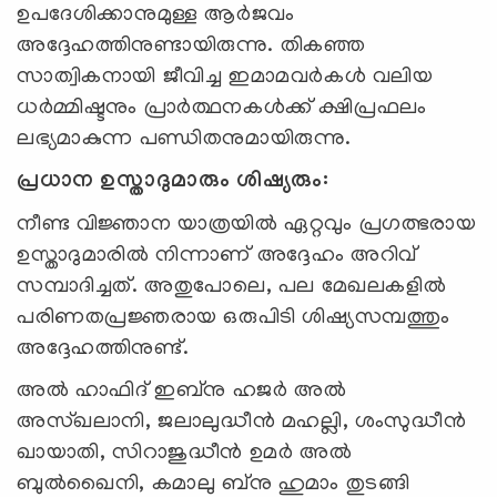
ഉപദേശിക്കാനുമുള്ള ആർജവം
അദ്ദേഹത്തിനുണ്ടായിരുന്നു. തികഞ്ഞ
സാത്വികനായി ജീവിച്ച ഇമാമവർകൾ വലിയ
ധർമ്മിഷ്ടനും പ്രാർത്ഥനകൾക്ക് ക്ഷിപ്രഫലം
ലഭ്യമാകുന്ന പണ്ഡിതനുമായിരുന്നു.
പ്രധാന ഉസ്താദുമാരും ശിഷ്യരും:
നീണ്ട വിജ്ഞാന യാത്രയിൽ ഏറ്റവും പ്രഗത്ഭരായ
ഉസ്താദുമാരിൽ നിന്നാണ് അദ്ദേഹം അറിവ്
സമ്പാദിച്ചത്. അതുപോലെ, പല മേഖലകളിൽ
പരിണതപ്രജ്ഞരായ ഒരുപിടി ശിഷ്യസമ്പത്തും
അദ്ദേഹത്തിനുണ്ട്.
അൽ ഹാഫിദ് ഇബ്നു ഹജർ അൽ
അസ്ഖലാനി, ജലാലുദ്ധീൻ മഹല്ലി, ശംസുദ്ധീൻ
ഖായാതി, സിറാജുദ്ധീൻ ഉമർ അൽ
ബുൽഖൈനി, കമാലു ബ്നു ഹുമാം തുടങ്ങി