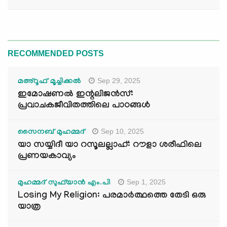
RECOMMENDED POSTS
Sep 29, 2025
മഅ്റൂഫ് മൂച്ചിക്കല്‍
ഇമോഷണൽ ഇന്റലിജൻസ്:
പ്രവാചകജീവിതത്തിലെ പാഠങ്ങൾ
Sep 10, 2025
സൈനബ് മുഹമ്മദ്
യാ സയ്യിദീ യാ റസൂലല്ലാഹ്: റൗളാ ശരീഫിലെ
പ്രണയകാവ്യം
Sep 1, 2025
മുഹമ്മദ് സുഫ്‌യാൻ എം.പി
Losing My Religion: പരമാർത്ഥത്തെ തേടി ഒരു
യാത്ര