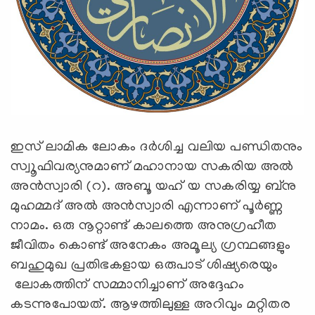
ഇസ് ലാമിക ലോകം ദർശിച്ച വലിയ പണ്ഡിതനും
സ്വൂഫിവര്യനുമാണ് മഹാനായ സകരിയ അൽ
അൻസ്വാരി (റ). അബൂ യഹ് യ സകരിയ്യ ബ്നു
മുഹമ്മദ് അൽ അൻസ്വാരി എന്നാണ് പൂർണ്ണ
നാമം. ഒരു നൂറ്റാണ്ട് കാലത്തെ അനുഗ്രഹീത
ജീവിതം കൊണ്ട് അനേകം അമൂല്യ ഗ്രന്ഥങ്ങളും
ബഹുമുഖ പ്രതിഭകളായ ഒരുപാട് ശിഷ്യരെയും
ലോകത്തിന് സമ്മാനിച്ചാണ് അദ്ദേഹം
കടന്നുപോയത്. ആഴത്തിലുള്ള അറിവും മറ്റിതര