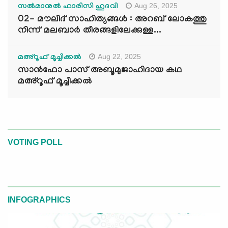
Aug 26, 2025
സൽമാനുൽ ഫാരിസി ഹുദവി
02- മൗലിദ് സാഹിത്യങ്ങൾ : അറബ് ലോകത്തു
നിന്ന് മലബാർ തീരങ്ങളിലേക്കുള്ള...
Aug 22, 2025
മഅ്റൂഫ് മൂച്ചിക്കല്‍
സാൻഫോ പാസ് അബൂമുജാഹിദായ കഥ
മഅ്റൂഫ് മൂച്ചിക്കല്‍
VOTING POLL
INFOGRAPHICS