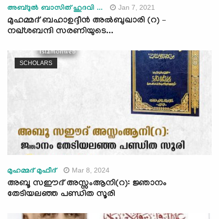
Jan 7, 2021
അബ്ദുൽ ബാസിത് ഹുദവി ...
മുഹമ്മദ് ബഹാഉദ്ദീൻ അല്‍ബുഖാരി (റ) –
നഖ്ശബന്ദി സരണിയുടെ...
SCHOLARS
Mar 8, 2024
മുഹമ്മദ് മുഫീദ്
അബൂ സഈദ് അസ്സംആനി(റ): ജ്ഞാനം
തേടിയലഞ്ഞ പണ്ഡിത സൂരി