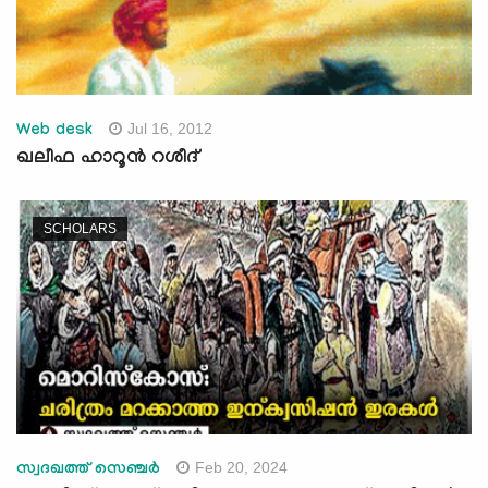
Jul 16, 2012
Web desk
ഖലീഫ ഹാറൂന്‍ റശീദ്
SCHOLARS
Feb 20, 2024
സ്വദഖത്ത് സെഞ്ചർ