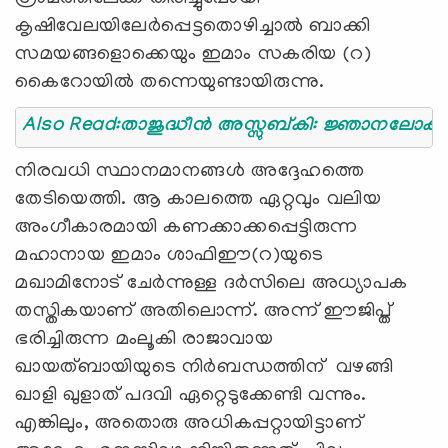
കൃഷിവേലയിലേർപ്പെട്ടതൊഴിച്ചാൽ ബാക്കി
സമയങ്ങളൊക്കെയും ഇമാം സകരിയ (റ)
കൈറോയിൽ തന്നെയുണ്ടായിരുന്നു.
Also Read:താജുദ്ധീൻ അസ്സുബ്കി: ജ്ഞാനലോക
നിരവധി സ്ഥാനമാനങ്ങൾ അദ്ദേഹത്തെ
തേടിയെത്തി. ആ കാലത്തെ ഏറ്റവും വലിയ
അംഗീകാരമായി കണക്കാക്കപ്പെട്ടിരുന്ന
മഹാനായ ഇമാം ശാഫിഈ(റ)യുടെ
മഖാമിനോട് ചേർന്നുള്ള ദർസിലെ അധ്യാപക
തസ്തികയാണ് അതിലൊന്ന്. അന്ന് ഈജിപ്ത്
ഭരിച്ചിരുന്ന മംലൂകി രാജാവായ
ഖായത്ബായിയുടെ നിർബന്ധത്തിന് വഴങ്ങി
ഖാളി ഖുളാത് പദവി ഏറ്റെടുക്കേണ്ടി വന്നും.
എങ്കിലും, അതൊരു അധികപ്പറ്റായിട്ടാണ്