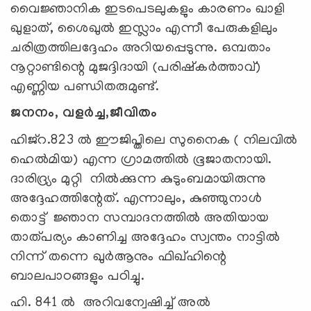
വൈജ്ഞാനിക ഇടപെടലുകളും കാരണം ഖാളി
ഖുളാത്, ശൈഖുൽ ഇസ്ലാം എന്നീ പേരുകളിലും
ചരിത്രത്തിലദ്ദേഹം അറിയപ്പെടുന്നു. ഒമ്പതാം
നൂറ്റാണ്ടിന്റെ മുജദ്ദിദായി (പരിഷ്കർത്താവ്)
എണ്ണിയ പണ്ഡിതരുമുണ്ട്.
ജനനം, വളർച്ച,ജീവിതം
ഹിജ്റ.823 ൽ ഈജിപ്തിലെ സുനൈക ( നിലവിൽ
ഹെൽമിയ) എന്ന ഗ്രാമത്തിൽ ഭൂജാതനായി.
ദാരിദ്ര്യം മുറ്റി നിൽക്കുന്ന കുടുംബമായിരുന്നു
അദ്ദേഹത്തിന്റേത്. എന്നാലും, കുഞ്ഞുനാൾ
തൊട്ട് ജ്ഞാന സമ്പാദനത്തിൽ അതിയായ
താത്പര്യം കാണിച്ച അദ്ദേഹം സ്വന്തം നാട്ടിൽ
നിന്ന്‌ തന്നെ ഖുർആനും ഫിഖ്ഹിന്റെ
ബാലപാഠങ്ങളും പഠിച്ചു.
ഹി. 841 ൽ അറിവന്വേഷിച്ച് അൽ