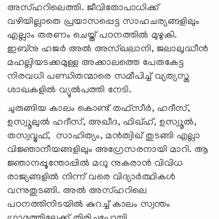
അസ്ഹറിലെത്തി. ജീവിതോപാധിക്ക്
വഴിയില്ലാതെ പ്രയാസപ്പെട്ട സാഹചര്യങ്ങളിലും
എല്ലാം തരണം ചെയ്ത് പഠനത്തിൽ മുഴുകി.
ഇബ്നു ഹജർ അൽ അസ്ഖലാനി, ജലാലുദ്ധീൻ
മഹല്ലിയടക്കമുള്ള അക്കാലത്തെ പേരുകേട്ട
നിരവധി പണ്ഡിതന്മാരെ സമീപിച്ച് വ്യത്യസ്ത
ശാഖകളിൽ വ്യുൽപത്തി നേടി.
ചുരുങ്ങിയ കാലം കൊണ്ട് തഫ്സീർ, ഹദീസ്,
ഉസ്വൂലുൽ ഹദീസ്, അഖീദ, ഫിഖ്ഹ്, ഉസ്വൂൽ,
തസ്വവ്വുഫ്, സാഹിത്യം, മൻത്വിഖ് തുടങ്ങി എല്ലാ
വിജ്ഞാനീയങ്ങളിലും അഗ്രേസരനായി മാറി. ആ
ജ്ഞാനപ്പൂന്തോപ്പിൽ മധു നുകരാൻ വിവിധ
രാജ്യങ്ങളിൽ നിന്ന് വരെ വിദ്യാർത്ഥികൾ
വന്നുതുടങ്ങി. അൽ അസ്ഹറിലെ
പഠനത്തിനിടയിൽ കുറച്ച് കാലം സ്വന്തം
ഗ്രാമത്തിലേക്ക് തിരിച്ചുപോയി