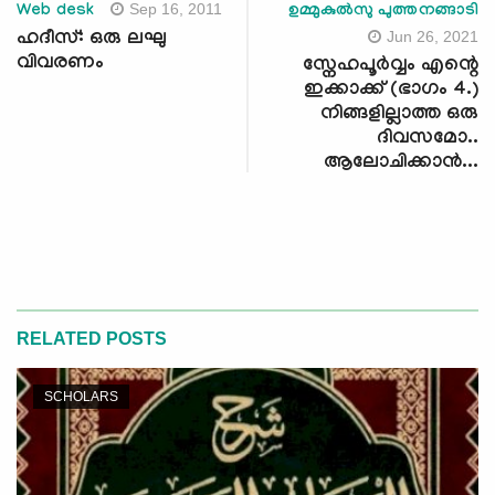
Sep 16, 2011
Web desk
ഉമ്മുകുല്‍സു പുത്തനങ്ങാടി
Jun 26, 2021
ഹദീസ്: ഒരു ലഘു
വിവരണം
സ്നേഹപൂര്‍വ്വം എന്റെ
ഇക്കാക്ക് (ഭാഗം 4.)
നിങ്ങളില്ലാത്ത ഒരു
ദിവസമോ..
ആലോചിക്കാന്‍...
RELATED POSTS
SCHOLARS