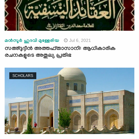
Jul 6, 2021
മന്‍സൂര്‍ ഹുദവി മുള്ളേരിയ
സഅ്ദുദ്ദീന്‍ അത്തഫ്താസാനി: ആധികാരിക
രചനകളുടെ അതുല്യ പ്രതിഭ
SCHOLARS