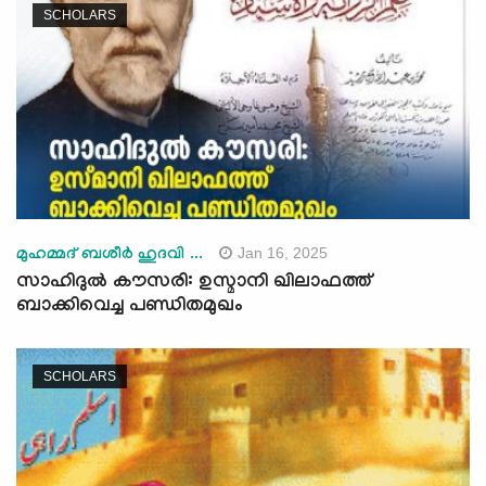
SCHOLARS
Jan 16, 2025
മുഹമ്മദ് ബശീർ ഹുദവി ...
സാഹിദുൽ കൗസരി: ഉസ്മാനി ഖിലാഫത്ത്
ബാക്കിവെച്ച പണ്ഡിതമുഖം
SCHOLARS