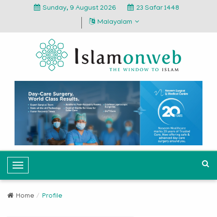
Sunday, 9 August 2026
23 Safar 1448
Malayalam
T
o
g
Home
Profile
g
l