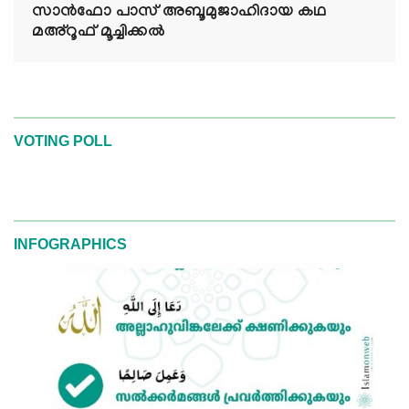
സാൻഫോ പാസ് അബൂമുജാഹിദായ കഥ
മഅ്റൂഫ് മൂച്ചിക്കല്‍
VOTING POLL
INFOGRAPHICS