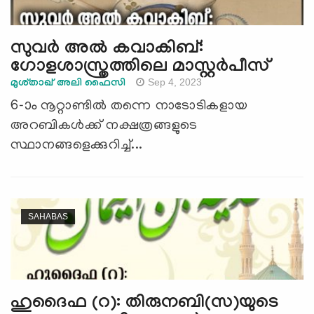
സുവർ അൽ കവാകിബ്:
ഗോളശാസ്ത്രത്തിലെ മാസ്റ്റര്‍പീസ്
Sep 4, 2023
മുശ്താഖ് അലി ഫൈസി
6-ാം നൂറ്റാണ്ടില്‍ തന്നെ നാടോടികളായ
അറബികള്‍ക്ക് നക്ഷത്രങ്ങളുടെ
സ്ഥാനങ്ങളെക്കുറിച്ച്...
SAHABAS
ഹുദൈഫ (റ): തിരുനബി(സ)യുടെ