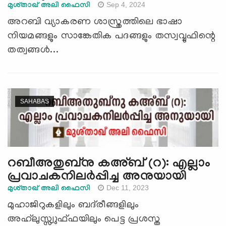
Sep 4, 2024
മുശ്താഖ് അലി ഫൈസി
അറബി വ്യാകരണ ശാസ്ത്രത്തിലെ ഭാഷാ
നിയമങ്ങളും സാങ്കേതിക പദങ്ങളും തസ്വവ്വുഫിന്റെ
തത്വങ്ങൾ...
SAHABAS
റബീഅതുബ്‌നു കഅ്ബ് (റ): എല്ലാം
പ്രവാചകനിലര്‍പ്പിച്ച അനുയായി
Dec 11, 2023
മുശ്താഖ് അലി ഫൈസി
മുഹാജിറുകളിലും ബദ്‌രീങ്ങളിലും
അഹ്‍ലുസ്സ്വുഫ്ഫയിലും പെട്ട പ്രശസ്ത