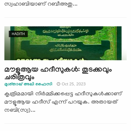
സ്വഹാബിയാണ് റബീഅതു...
HADITH
മൗളൂആയ ഹദീസുകള്‍: തുടക്കവും
ചരിത്രവും
Oct 25, 2023
മുശ്താഖ് അലി ഫൈസി
കൃത്രിമമായി നിർമ്മിക്കപ്പെട്ട ഹദീസുകൾക്കാണ്
മൗളൂആയ ഹദീസ് എന്ന് പറയുക. അതായത്
നബി(സ്വ)...