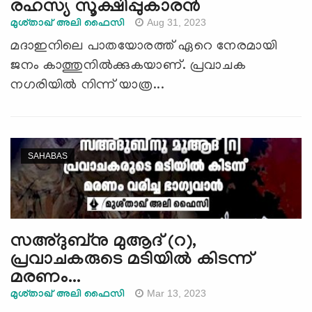
രഹസ്യ സൂക്ഷിപ്പുകാരന്‍
Aug 31, 2023
മുശ്താഖ് അലി ഫൈസി
മദാഇനിലെ പാതയോരത്ത് ഏറെ നേരമായി
ജനം കാത്തുനിൽക്കുകയാണ്. പ്രവാചക
നഗരിയിൽ നിന്ന് യാത്ര...
SAHABAS
സഅ്ദുബ്‌നു മുആദ് (റ),
പ്രവാചകരുടെ മടിയില്‍ കിടന്ന്
മരണം...
Mar 13, 2023
മുശ്താഖ് അലി ഫൈസി