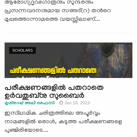
ആരോഗ്യദൃഢഗാത്രനും സുന്ദരനും
പ്രസന്നവദനനുമായ സഅദ്(റ) തന്‍റെ
മുപ്പത്തൊന്നാമത്തെ വയസ്സിലാണ്...
SCHOLARS
പരീക്ഷണങ്ങളിൽ പതറാതെ
ഉര്‍വതുബ്‌നു സുബൈര്‍
Jan 16, 2023
മുശ്താഖ് അലി ഫൈസി
ഇസ്‍ലാമിക ചരിത്രത്തിലെ അപൂർവ്വം
നാമങ്ങളിൽ ഒരാൾ, കടുത്ത പരീക്ഷണങ്ങളെ
പുഞ്ചിരിയോടെ...