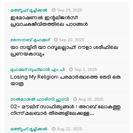
Sep 29, 2025
മഅ്റൂഫ് മൂച്ചിക്കല്‍
ഇമോഷണൽ ഇന്റലിജൻസ്:
പ്രവാചകജീവിതത്തിലെ പാഠങ്ങൾ
Sep 10, 2025
സൈനബ് മുഹമ്മദ്
യാ സയ്യിദീ യാ റസൂലല്ലാഹ്: റൗളാ ശരീഫിലെ
പ്രണയകാവ്യം
Sep 1, 2025
മുഹമ്മദ് സുഫ്‌യാൻ എം.പി
Losing My Religion: പരമാർത്ഥത്തെ തേടി ഒരു
യാത്ര
Aug 26, 2025
സൽമാനുൽ ഫാരിസി ഹുദവി
02- മൗലിദ് സാഹിത്യങ്ങൾ : അറബ് ലോകത്തു
നിന്ന് മലബാർ തീരങ്ങളിലേക്കുള്ള...
Aug 22, 2025
മഅ്റൂഫ് മൂച്ചിക്കല്‍