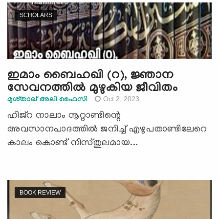
SCHOLARS
ഇമാം ബൈഹഖി (റ), ജ്ഞാന
സേവനത്തില്‍ മുഴുകിയ ജീവിതം
Oct 2, 2023
മുശ്താഖ് അലി ഫൈസി
ഹിജ്‌റ നാലാം നൂറ്റാണ്ടിന്റെ
അവസാനപാദത്തില്‍ ജനിച്ച് എഴുപതാണ്ടിലേറെ
കാലം കൊണ്ട് നിസ്തുലമായ...
BOOK REVIEW